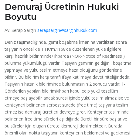
Demuraj Ücretinin Hukuki
Boyutu
Av. Serap Sargın
serapsargin@sarginhukuk.com
Deniz taşımacılığında, gemi boşaltma limanına vardıktan sonra
taşıyanın öncelikle TTK/m.1168’de düzenlenen yükle ilgililere
karşı hazırlık bildiriminde/ ihbarda (NOR-Notice of Readiness )
bulunma yükümlülüğü vardır. Taşıyan geminin geldiğini, boşaltma
yapmaya ve yükü teslim etmeye hazır olduğunu gönderilene
bildirir. Bu bildirim karşı tarafı ifaya katılmaya davet niteliğindedir.
Taşıyanın hazırlık bildiriminde bulunmasının 2 sonucu vardır: 1-
Gönderilen yapılan bildirimi/ihbarı kabul edip yükü tesellüm
etmeye başlayabilir ancak süresi içinde yükü teslim almaz ise ve
konteyneri belirlenen serbest sürede (free time) taşıyana teslim
etmez ise demuraj ücretleri devreye girer. Konteyner tesliminde
belirlenen free time süreleri aşıldığında ücretli bir süre başlar ve
bu süreler için oluşan ücrete ‘demuraj’ denilmektedir. Burada
önemli olan nokta taşıyanın konteynerın beklemesi ve gecikmesi