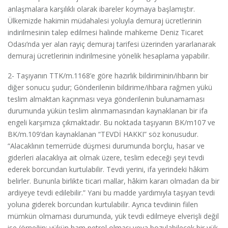
anlaşmalara karşılıklı olarak ibareler koymaya başlamıştır.
Ülkemizde hakimin müdahalesi yoluyla demuraj ücretlerinin
indirilmesinin talep edilmesi halinde mahkeme Deniz Ticaret
Odası’nda yer alan rayiç demuraj tarifesi üzerinden yararlanarak
demuraj ücretlerinin indirilmesine yönelik hesaplama yapabilir.
2- Taşıyanın TTK/m.1168’e göre hazırlık bildiriminin/ihbarın bir
diğer sonucu şudur; Gönderilenin bildirime/ihbara rağmen yükü
teslim almaktan kaçınması veya gönderilenin bulunamaması
durumunda yükün teslim alınmamasından kaynaklanan bir ifa
engeli karşımıza çıkmaktadır. Bu noktada taşıyanın BK/m107 ve
BK/m.109’dan kaynaklanan “TEVDİ HAKKI” söz konusudur.
“Alacaklının temerrüde düşmesi durumunda borçlu, hasar ve
giderleri alacaklıya ait olmak üzere, teslim edeceği şeyi tevdi
ederek borcundan kurtulabilir. Tevdi yerini, ifa yerindeki hâkim
belirler. Bununla birlikte ticari mallar, hâkim kararı olmadan da bir
ardiyeye tevdi edilebilir.” Yani bu madde yardımıyla taşıyan tevdi
yoluna giderek borcundan kurtulabilir. Ayrıca tevdiinin fiilen
mümkün olmaması durumunda, yük tevdi edilmeye elverişli değil
ise (örneğin; yükün ham petrol olması veya bozulabilecek bir yük