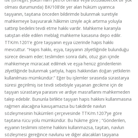
olması durumunda) BK/108’de yer alan hüküm uyarınca
taşıyanın, taşıtana önceden bildirimde bulunmak suretiyle
mahkemeye başvurarak hâkimin izniyle açık artırma yoluyla
sattırıp bedelini tevdi etme hakkı vardır. Mahkeme kararıyla
satıştan elde edilen meblağ mahkeme kasasına depo edilir.
TTK/m.1201’e göre taşıyanın eşya üzerinde hapis hakkı
mevcuttur. “Hapis hakkı, eşya, taşıyanın zilyetliğinde bulunduğu
sürece devam eder; teslimden sonra dahi, otuz gün içinde
mahkemeye müracaat edilmek ve eşya henüz gönderilenin
zilyetliğinde bulunmak şartıyla, hapis hakkından doğan yetkilerin
kullanılması mümkündür.” Eğer bu işlemler sırasında sürastarya
süresi geçirilmiş ise tevdi sebebiyle yaşanan gecikme için de
taşıyan sürastarya parasını ve ardiye masraflarını mahkemeden
talep edebilir. Bununla birlikte taşıyan hapis hakkını kullanmasına
rağmen alacağına kavuşamazsa bu takdirde navlun
sözleşmesinin hükümleri çerçevesinde TTK/m.1207’ye göre
taşıtana rücu yolu mümkündür. Bu hükme göre ; “Gönderilen,
eşyanın teslimini isteme hakkını kullanmazsa, taşıtan, navlun
sözleşmesi gereğince navlunu ve diğer alacakları taşıyana