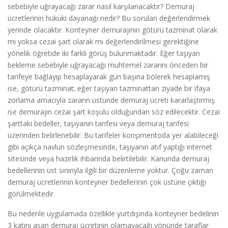
sebebiyle uğrayacağı zarar nasıl karşılanacaktır? Demuraj
ücretlerinin hukuki dayanağı nedir? Bu soruları değerlendirmek
yerinde olacaktır. Konteyner demurajının götürü tazminat olarak
mı yoksa cezai şart olarak mı değerlendirilmesi gerektiğine
yönelik öğretide iki farklı görüş bulunmaktadır. Eğer taşıyan
bekleme sebebiyle uğrayacağı muhtemel zararını önceden bir
tarifeye bağlayıp hesaplayarak gün başına bölerek hesaplamış
ise, götürü tazminat; eğer taşıyan tazminattan ziyade bir ifaya
zorlama amacıyla zararın üstünde demuraj ücreti kararlaştırmış
ise demurajın cezai şart koşulu olduğundan söz edilecektir. Cezai
şarttaki bedeller, taşıyanın tarifesi veya demuraj tarifesi
üzerinden belirlenebilir. Bu tarifeler konşimentoda yer alabileceği
gibi açıkça navlun sözleşmesinde, taşıyanın atıf yaptığı internet
sitesinde veya hazırlık ihbarında belirtilebilir. Kanunda demuraj
bedellerinin üst sınırıyla ilgili bir düzenleme yoktur. Çoğu zaman
demuraj ücretlerinin konteyner bedellerinin çok üstüne çıktığı
görülmektedir.
Bu nedenle uygulamada özellikle yurtdışında konteyner bedelinin
3 katını aşan demuraj ücretinin olamayacağı yönünde taraflar