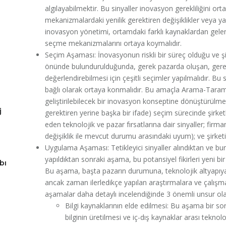
algılayabilmektir. Bu sinyaller inovasyon gerekliliğini orta
mekanizmalardaki yenilik gerektiren değişiklikler veya yasal
inovasyon yönetimi, ortamdaki farklı kaynaklardan gelen 
seçme mekanizmalarını ortaya koymalıdır.
Seçim Aşaması: İnovasyonun riskli bir süreç olduğu ve ş
önünde bulundurulduğunda, gerek pazarda oluşan, gereks
değerlendirebilmesi için çeşitli seçimler yapılmalıdır. Bu
bağlı olarak ortaya konmalıdır. Bu amaçla Arama-Taram
geliştirilebilecek bir inovasyon konseptine dönüştürülmesi
j
gerektiren yerine başka bir ifade) seçim sürecinde şirketle
eden teknolojik ve pazar fırsatlarına dair sinyaller; firma
değişiklik ile mevcut durumu arasındaki uyum); ve şirketin
Uygulama Aşaması: Tetikleyici sinyaller alındıktan ve bunl
yapıldıktan sonraki aşama, bu potansiyel fikirleri yeni b
bı
Bu aşama, başta pazarın durumuna, teknolojik altyapıya v
ancak zaman ilerledikçe yapılan araştırmalara ve çalışmala
aşamalar daha detaylı incelendiğinde 3 önemli unsur olar
Bilgi kaynaklarının elde edilmesi: Bu aşama bir sor
bilginin üretilmesi ve iç-dış kaynaklar arası teknol