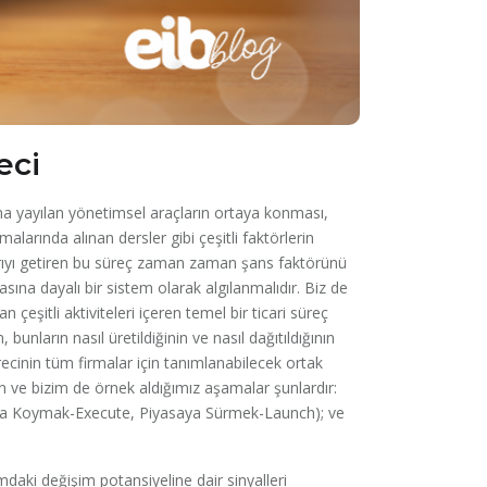
eci
na yayılan yönetimsel araçların ortaya konması,
şmalarında alınan dersler gibi çeşitli faktörlerin
rıyı getiren bu süreç zaman zaman şans faktörünü
asına dayalı bir sistem olarak algılanmalıdır. Biz de
eşitli aktiviteleri içeren temel bir ticari süreç
unların nasıl üretildiğinin ve nasıl dağıtıldığının
cinin tüm firmalar için tanımlanabilecek ortak
n ve bizim de örnek aldığımız aşamalar şunlardır:
ya Koymak-Execute, Piyasaya Sürmek-Launch); ve
ki değişim potansiyeline dair sinyalleri