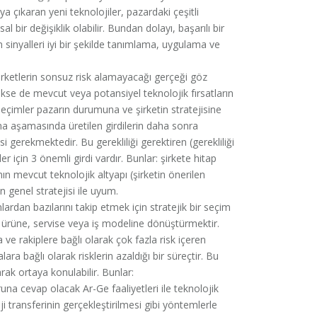
ya çıkaran yeni teknolojiler, pazardaki çeşitli
 bir değişiklik olabilir. Bundan dolayı, başarılı bir
sinyalleri iyi bir şekilde tanımlama, uygulama ve
irketlerin sonsuz risk alamayacağı gerçeği göz
e de mevcut veya potansiyel teknolojik fırsatların
 seçimler pazarın durumuna ve şirketin stratejisine
a aşamasında üretilen girdilerin daha sonra
 gerekmektedir. Bu gerekliliği gerektiren (gerekliliği
r için 3 önemli girdi vardır. Bunlar: şirkete hitap
nın mevcut teknolojik altyapı (şirketin önerilen
 genel stratejisi ile uyum.
ardan bazılarını takip etmek için stratejik bir seçim
ir ürüne, servise veya iş modeline dönüştürmektir.
e rakiplere bağlı olarak çok fazla risk içeren
ra bağlı olarak risklerin azaldığı bir süreçtir. Bu
ak ortaya konulabilir. Bunlar:
una cevap olacak Ar-Ge faaliyetleri ile teknolojik
oji transferinin gerçekleştirilmesi gibi yöntemlerle