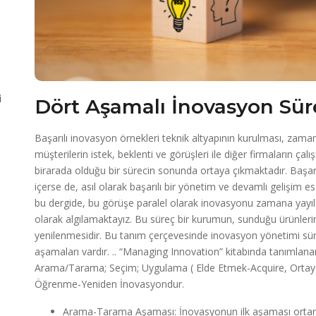
i
Dört Aşamalı İnovasyon Sür
Başarılı inovasyon örnekleri teknik altyapının kurulması, zama
müşterilerin istek, beklenti ve görüşleri ile diğer firmaların çalı
birarada olduğu bir sürecin sonunda ortaya çıkmaktadır. Başa
içerse de, asıl olarak başarılı bir yönetim ve devamlı gelişim es
bu dergide, bu görüşe paralel olarak inovasyonu zamana yayılan ç
olarak algılamaktayız. Bu süreç bir kurumun, sunduğu ürünlerin, b
yenilenmesidir. Bu tanım çerçevesinde inovasyon yönetimi süre
aşamaları vardır. .. “Managing Innovation” kitabında tanımlana
Arama/Tarama; Seçim; Uygulama ( Elde Etmek-Acquire, Orta
Öğrenme-Yeniden İnovasyondur.
Arama-Tarama Aşaması: İnovasyonun ilk aşaması ortamda