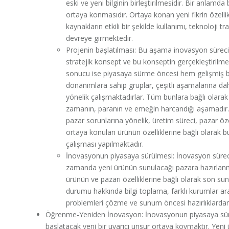
eski ve yeni bilginin birleştirilmesidir. Bir anlam
ortaya konmasıdır. Ortaya konan yeni fikrin özellikl
kaynakların etkili bir şekilde kullanımı, teknoloji t
devreye girmektedir.
Projenin başlatılması: Bu aşama inovasyon sürecin
stratejik konsept ve bu konseptin gerçekleştirilmes
sonucu ise piyasaya sürme öncesi hem gelişmiş bi
donanımlara sahip gruplar, çeşitli aşamalarına dah
yönelik çalışmaktadırlar. Tüm bunlara bağlı olara
zamanın, paranın ve emeğin harcandığı aşamadır.
pazar sorunlarına yönelik, üretim süreci, pazar özel
ortaya konulan ürünün özelliklerine bağlı olarak b
çalışması yapılmaktadır.
İnovasyonun piyasaya sürülmesi: İnovasyon sürec
zamanda yeni ürünün sunulacağı pazara hazırlanmas
ürünün ve pazarı özelliklerine bağlı olarak son su
durumu hakkında bilgi toplama, farklı kurumlar ar
problemleri çözme ve sunum öncesi hazırlıklarda
Öğrenme-Yeniden İnovasyon: İnovasyonun piyasaya sür
başlatacak yeni bir uyarıcı unsur ortaya koymaktır. Yen