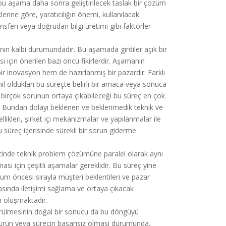
da bu aşama daha sonra geliştirilecek taslak bir çözüm
erine göre, yaratıcılığın önemi, kullanılacak
ransferi veya doğrudan bilgi üretimi gibi faktörler
in kalbi durumundadır. Bu aşamada girdiler açık bir
i için önerilen bazı öncü fikirlerdir. Aşamanın
r inovasyon hem de hazırlanmış bir pazardır. Farklı
il oldukları bu süreçte belirli bir amaca veya sonuca
k birçok sorunun ortaya çıkabileceği bu süreç en çok
 Bundan dolayı beklenen ve beklenmedik teknik ve
likleri, şirket içi mekanizmalar ve yapılanmalar ile
u süreç içerisinde sürekli bir sorun giderme
inde teknik problem çözümüne paralel olarak aynı
ı için çeşitli aşamalar gereklidir. Bu süreç yine
num öncesi sırayla müşteri beklentileri ve pazar
asında iletişimi sağlama ve ortaya çıkacak
n oluşmaktadır.
ülmesinin doğal bir sonucu da bu döngüyü
i ürün veya sürecin başarısız olması durumunda,