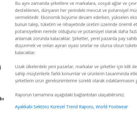
Bu aynı zamanda şirketlere ve markalara, sosyal ağlar ve çevr
desteklenen, dünyanın her yerindeki mevcut ve potansiyel müşte
vermektedir. Ekonomik büyüme devam ederken, yükselen ekonom
bunun talep, tüketim ve nihayetinde üretim üzerinde önemli etki
potansiyelinin nerede olduğunu ve potansiyel olarak daha fazla
anlamak zorunda kalacaklar. Şirketler, yerel pazarda pay sahib
düşünmek ve onları ayıran siyasi sınırlar ne olursa olsun tüke
kalacaklar.
Uzak ülkelerdeki yeni pazarlar, markalar ve şirketler için kilit de
j
sahip müşterilerle farklı konumlar ve ürünlerin tasarımında etkil
şirketlerin ürün gereksinimlerine sürekli olarak odaklanmasını 
Raporun tamamına aşağıdaki bağlantıdan ulaşabilirsiniz.
bı
Ayakkabı Sektörü Küresel Trend Raporu, World Footwear