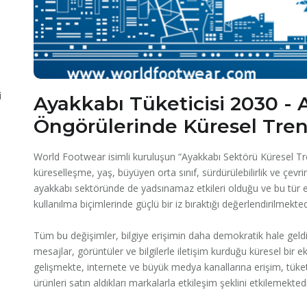
i
Ayakkabı Tüketicisi 2030 - 
Öngörülerinde Küresel Tre
World Footwear isimli kuruluşun “Ayakkabı Sektörü Küresel Trend
küreselleşme, yaş, büyüyen orta sınıf, sürdürülebilirlik ve çevrim
ayakkabı sektöründe de yadsınamaz etkileri olduğu ve bu tür eğil
kullanılma biçimlerinde güçlü bir iz bıraktığı değerlendirilmekted
Tüm bu değişimler, bilgiye erişimin daha demokratik hale geldiğ
mesajlar, görüntüler ve bilgilerle iletişim kurduğu küresel bir
gelişmekte, internete ve büyük medya kanallarına erişim, tüket
ürünleri satın aldıkları markalarla etkileşim şeklini etkilemektedi