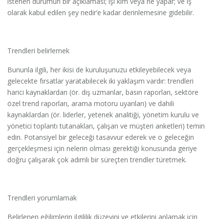
istenen durumun bir açıklaması; işi kim veya ne yapar; ve iş
olarak kabul edilen şey nedir’e kadar derinlemesine gidebilir.
Trendleri belirlemek
Bununla ilgili, her ikisi de kuruluşunuzu etkileyebilecek veya
gelecekte fırsatlar yaratabilecek iki yaklaşım vardır: trendleri
harici kaynaklardan (ör. dış uzmanlar, basın raporları, sektöre
özel trend raporları, arama motoru uyarıları) ve dahili
kaynaklardan (ör. liderler, yetenek analitiği, yönetim kurulu ve
yönetici toplantı tutanakları, çalışan ve müşteri anketleri) temin
edin. Potansiyel bir geleceği tasavvur ederek ve o geleceğin
gerçekleşmesi için nelerin olması gerektiği konusunda geriye
doğru çalışarak çok adımlı bir süreçten trendler türetmek.
Trendleri yorumlamak
Belirlenen eğilimlerin ilgililik düzeyini ve etkilerini anlamak için