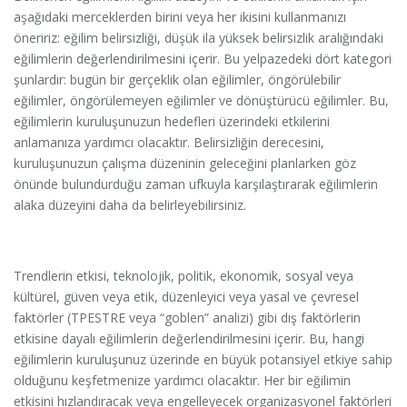
aşağıdaki merceklerden birini veya her ikisini kullanmanızı
öneririz: eğilim belirsizliği, düşük ila yüksek belirsizlik aralığındaki
eğilimlerin değerlendirilmesini içerir. Bu yelpazedeki dört kategori
şunlardır: bugün bir gerçeklik olan eğilimler, öngörülebilir
eğilimler, öngörülemeyen eğilimler ve dönüştürücü eğilimler. Bu,
eğilimlerin kuruluşunuzun hedefleri üzerindeki etkilerini
anlamanıza yardımcı olacaktır. Belirsizliğin derecesini,
kuruluşunuzun çalışma düzeninin geleceğini planlarken göz
önünde bulundurduğu zaman ufkuyla karşılaştırarak eğilimlerin
alaka düzeyini daha da belirleyebilirsiniz.
Trendlerin etkisi, teknolojik, politik, ekonomik, sosyal veya
kültürel, güven veya etik, düzenleyici veya yasal ve çevresel
faktörler (TPESTRE veya “goblen” analizi) gibi dış faktörlerin
etkisine dayalı eğilimlerin değerlendirilmesini içerir. Bu, hangi
eğilimlerin kuruluşunuz üzerinde en büyük potansiyel etkiye sahip
olduğunu keşfetmenize yardımcı olacaktır. Her bir eğilimin
etkisini hızlandıracak veya engelleyecek organizasyonel faktörleri