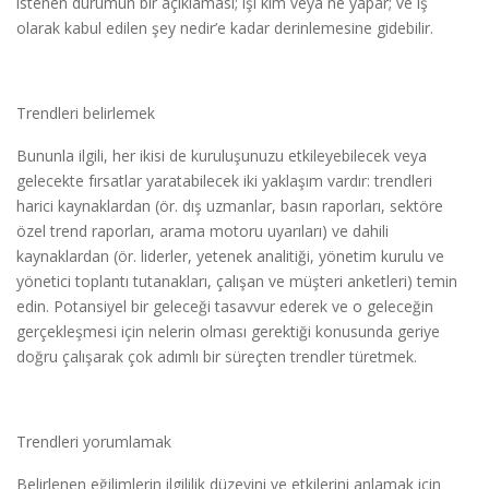
istenen durumun bir açıklaması; işi kim veya ne yapar; ve iş
olarak kabul edilen şey nedir’e kadar derinlemesine gidebilir.
Trendleri belirlemek
Bununla ilgili, her ikisi de kuruluşunuzu etkileyebilecek veya
gelecekte fırsatlar yaratabilecek iki yaklaşım vardır: trendleri
harici kaynaklardan (ör. dış uzmanlar, basın raporları, sektöre
özel trend raporları, arama motoru uyarıları) ve dahili
kaynaklardan (ör. liderler, yetenek analitiği, yönetim kurulu ve
yönetici toplantı tutanakları, çalışan ve müşteri anketleri) temin
edin. Potansiyel bir geleceği tasavvur ederek ve o geleceğin
gerçekleşmesi için nelerin olması gerektiği konusunda geriye
doğru çalışarak çok adımlı bir süreçten trendler türetmek.
Trendleri yorumlamak
Belirlenen eğilimlerin ilgililik düzeyini ve etkilerini anlamak için