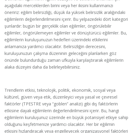
aşağıdaki merceklerden birini veya her ikisini kullanmanızı
öneririz: eğilim belirsizliği, düşük ila yüksek belirsizlik aralığındaki
eğilimlerin değerlendirilmesini içerir. Bu yelpazedeki dört kategori
şunlardır: bugün bir gerçeklik olan eğilimler, öngörülebilir
eğilimler, öngörülemeyen eğilimler ve dönüştürücü eğilimler. Bu,
eğilimlerin kuruluşunuzun hedefleri üzerindeki etkilerini
anlamanıza yardımcı olacaktır. Belirsizliğin derecesini,
kuruluşunuzun çalışma düzeninin geleceğini planlarken göz
önünde bulundurduğu zaman ufkuyla karşılaştırarak eğilimlerin
alaka düzeyini daha da belirleyebilirsiniz.
Trendlerin etkisi, teknolojik, politik, ekonomik, sosyal veya
kültürel, güven veya etik, düzenleyici veya yasal ve çevresel
faktörler (TPESTRE veya “goblen” analizi) gibi dış faktörlerin
etkisine dayalı eğilimlerin değerlendirilmesini içerir. Bu, hangi
eğilimlerin kuruluşunuz üzerinde en büyük potansiyel etkiye sahip
olduğunu keşfetmenize yardımcı olacaktır. Her bir eğilimin
etkisini hızlandıracak veya engelleyecek organizasyonel faktörleri