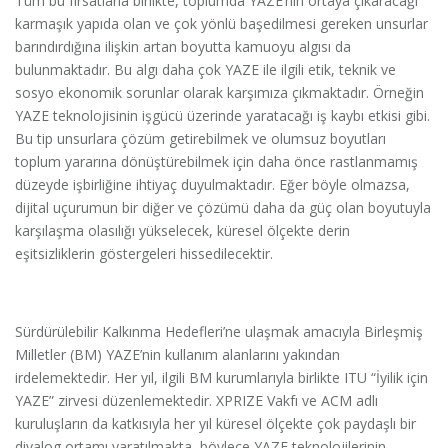
Tüm bu fırsatlarla birlikte, toplumda YAZE’nin ortaya çıkaracağı
karmaşık yapıda olan ve çok yönlü başedilmesi gereken unsurlar
barındırdığına ilişkin artan boyutta kamuoyu algısı da
bulunmaktadır. Bu algı daha çok YAZE ile ilgili etik, teknik ve
sosyo ekonomik sorunlar olarak karşımıza çıkmaktadır. Örneğin
YAZE teknolojisinin işgücü üzerinde yaratacağı iş kaybı etkisi gibi.
Bu tip unsurlara çözüm getirebilmek ve olumsuz boyutları
toplum yararına dönüştürebilmek için daha önce rastlanmamış
düzeyde işbirliğine ihtiyaç duyulmaktadır. Eğer böyle olmazsa,
dijital uçurumun bir diğer ve çözümü daha da güç olan boyutuyla
karşılaşma olasılığı yükselecek, küresel ölçekte derin
eşitsizliklerin göstergeleri hissedilecektir.
Sürdürülebilir Kalkınma Hedefleri’ne ulaşmak amacıyla Birleşmiş
Milletler (BM) YAZE’nin kullanım alanlarını yakından
irdelemektedir. Her yıl, ilgili BM kurumlarıyla birlikte ITU “İyilik için
YAZE” zirvesi düzenlemektedir. XPRIZE Vakfı ve ACM adlı
kuruluşların da katkısıyla her yıl küresel ölçekte çok paydaşlı bir
diyalog ortamı yaratılmakta, böylece YAZE teknolojilerinin