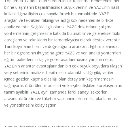
Toplamda 17 adet olan Sürdürülebilir Kalkınma Hedeflerinin her
birine ulaşmanın başarılmasında büyük verinin ve YAZE’nin nasıl
kullanıldığına ilişkin çok sayıda örnek bulunmaktadır. YAZE
araçları ve teknikleri fakirliği ve açlığı kök nedenleri ile birlikte
analiz edebilir. Sağlıkla ilgili olarak, YAZE doktorların çalışma
yöntemlerinin gelişmesine katkıda bulunabilir ve geleneksel tıbbi
aaraçların ve tekniklerin bir tamamlayıcısı olarak destek verebilir.
Tanı koymanın hızını ve doğruluğunu artırabilir. Eğitim alanında,
her bir öğrencinin ihtiyacına göre YAZE ve veri analizi yöntemleri
eğitim paketlerinin kişiye göre tasarlanmasına yardımcı olur.
YAZE’nin anahtar avantajlarından biri çok büyük boyutlara ulaşan
very setlerinin analiz edilebilmesini olanaklı kıldığı gibi, veriler
içinde gözden kaçma olasılığı olan detayların kaçırılmamasını
sağlayarak örüntüleri-modelleri ve karşılıklı ilişkileri-korelasyonları
tanımlayabilir. YAZE aynı zamanda farklı sanayi sektörleri
arasındaki üretim ve tüketim yapılarının izlenmesi, planlanması
ve yönetilmesini kolaylaştırır.