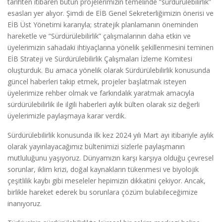
tarihten itibaren bütün projelerimizin temelinde “sürdürülebilirlik”
esasları yer alıyor. Şimdi de EİB Genel Sekreterliğimizin önerisi ve
EİB Üst Yönetimi kararıyla; stratejik planlamanın öneminden
hareketle ve “Sürdürülebilirlik” çalışmalarının daha etkin ve
üyelerimizin sahadaki ihtiyaçlarına yönelik şekillenmesini teminen
EİB Strateji ve Sürdürülebilirlik Çalışmaları İzleme Komitesi
oluşturduk. Bu amaca yönelik olarak Sürdürülebilirlik konusunda
güncel haberleri takip etmek, projeler başlatmak isteyen
üyelerimize rehber olmak ve farkındalık yaratmak amacıyla
sürdürülebilirlik ile ilgili haberleri aylık bülten olarak siz değerli
üyelerimizle paylaşmaya karar verdik.
Sürdürülebilirlik konusunda ilk kez 2024 yılı Mart ayı itibariyle aylık
olarak yayınlayacağımız bültenimizi sizlerle paylaşmanın
mutluluğunu yaşıyoruz. Dünyamızın karşı karşıya olduğu çevresel
sorunlar, iklim krizi, doğal kaynakların tükenmesi ve biyolojik
çeşitlilik kaybı gibi meseleler hepimizin dikkatini çekiyor. Ancak,
birlikle hareket ederek bu sorunlara çözüm bulabileceğimize
inanıyoruz.