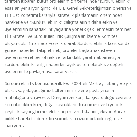
tarihten itibaren bütün projelerimizin temelinde “sürdürülebilirlik”
esasları yer alıyor. Şimdi de EİB Genel Sekreterliğimizin önerisi ve
EİB Üst Yönetimi kararıyla; stratejik planlamanın öneminden
hareketle ve “Sürdürülebilirlik” çalışmalarının daha etkin ve
üyelerimizin sahadaki ihtiyaçlarına yönelik şekillenmesini teminen
EİB Strateji ve Sürdürülebilirlik Çalışmaları İzleme Komitesi
oluşturduk. Bu amaca yönelik olarak Sürdürülebilirlik konusunda
güncel haberleri takip etmek, projeler başlatmak isteyen
üyelerimize rehber olmak ve farkındalık yaratmak amacıyla
sürdürülebilirlik ile ilgili haberleri aylık bülten olarak siz değerli
üyelerimizle paylaşmaya karar verdik.
Sürdürülebilirlik konusunda ilk kez 2024 yılı Mart ayı itibariyle aylık
olarak yayınlayacağımız bültenimizi sizlerle paylaşmanın
mutluluğunu yaşıyoruz. Dünyamızın karşı karşıya olduğu çevresel
sorunlar, iklim krizi, doğal kaynakların tükenmesi ve biyolojik
çeşitlilik kaybı gibi meseleler hepimizin dikkatini çekiyor. Ancak,
birlikle hareket ederek bu sorunlara çözüm bulabileceğimize
inanıyoruz.