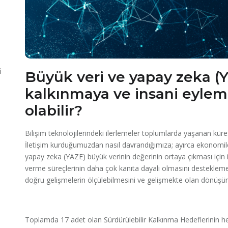
i
Büyük veri ve yapay zeka (Y
kalkınmaya ve insani eyleml
olabilir?
Bilişim teknolojilerindeki ilerlemeler toplumlarda yaşanan küres
İletişim kurduğumuzdan nasıl davrandığımıza; ayırca ekonomileri
yapay zeka (YAZE) büyük verinin değerinin ortaya çıkması için i
verme süreçlerinin daha çok kanıta dayalı olmasını destekleme
doğru gelişmelerin ölçülebilmesini ve gelişmekte olan dönüşüm
Toplamda 17 adet olan Sürdürülebilir Kalkınma Hedeflerinin he