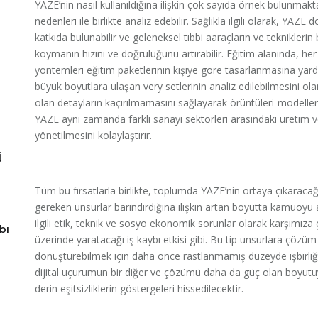
YAZE’nin nasıl kullanıldığına ilişkin çok sayıda örnek bulunmaktad
nedenleri ile birlikte analiz edebilir. Sağlıkla ilgili olarak, YA
katkıda bulunabilir ve geleneksel tıbbi aaraçların ve tekniklerin
koymanın hızını ve doğruluğunu artırabilir. Eğitim alanında, her
yöntemleri eğitim paketlerinin kişiye göre tasarlanmasına yard
büyük boyutlara ulaşan very setlerinin analiz edilebilmesini olana
olan detayların kaçırılmamasını sağlayarak örüntüleri-modelleri ve
YAZE aynı zamanda farklı sanayi sektörleri arasındaki üretim v
yönetilmesini kolaylaştırır.
j
Tüm bu fırsatlarla birlikte, toplumda YAZE’nin ortaya çıkarac
gereken unsurlar barındırdığına ilişkin artan boyutta kamuoyu 
ilgili etik, teknik ve sosyo ekonomik sorunlar olarak karşımıza
bı
üzerinde yaratacağı iş kaybı etkisi gibi. Bu tip unsurlara çöz
dönüştürebilmek için daha önce rastlanmamış düzeyde işbirliğ
dijital uçurumun bir diğer ve çözümü daha da güç olan boyutuyl
derin eşitsizliklerin göstergeleri hissedilecektir.