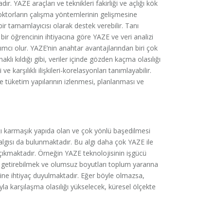
ır. YAZE araçları ve teknikleri fakirliği ve açlığı kök
ZE doktorların çalışma yöntemlerinin gelişmesine
 bir tamamlayıcısı olarak destek verebilir. Tanı
 bir öğrencinin ihtiyacına göre YAZE ve veri analizi
ımcı olur. YAZE’nin anahtar avantajlarından biri çok
klı kıldığı gibi, veriler içinde gözden kaçma olasılığı
 karşılıklı ilişkileri-korelasyonları tanımlayabilir.
e tüketim yapılarının izlenmesi, planlanması ve
ağı karmaşık yapıda olan ve çok yönlü başedilmesi
algısı da bulunmaktadır. Bu algı daha çok YAZE ile
 çıkmaktadır. Örneğin YAZE teknolojisinin işgücü
üm getirebilmek ve olumsuz boyutları toplum yararına
ine ihtiyaç duyulmaktadır. Eğer böyle olmazsa,
a karşılaşma olasılığı yükselecek, küresel ölçekte