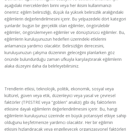
aşağıdaki merceklerden birini veya her ikisini kullanmanızı
öneririz: eğilim belirsizliği, düşük ila yüksek belirsizlik aralığındaki
eğilimlerin değerlendirilmesini içerir. Bu yelpazedeki dört kategori
şunlardır: bugün bir gerçeklik olan eğilimler, öngörülebilir
eğilimler, öngörülemeyen eğilimler ve dönüştürücü eğilimler. Bu,
eğilimlerin kuruluşunuzun hedefleri üzerindeki etkilerini
anlamanıza yardımcı olacaktır. Belirsizliğin derecesini,
kuruluşunuzun çalışma düzeninin geleceğini planlarken göz
önünde bulundurduğu zaman ufkuyla karşılaştırarak eğilimlerin
alaka düzeyini daha da belirleyebilirsiniz.
Trendlerin etkisi, teknolojik, politik, ekonomik, sosyal veya
kültürel, güven veya etik, düzenleyici veya yasal ve çevresel
faktörler (TPESTRE veya “goblen” analizi) gibi dış faktörlerin
etkisine dayalı eğilimlerin değerlendirilmesini içerir. Bu, hangi
eğilimlerin kuruluşunuz üzerinde en büyük potansiyel etkiye sahip
olduğunu keşfetmenize yardımcı olacaktır. Her bir eğilimin
etkisini hızlandıracak veya engelleyecek organizasyonel faktörleri