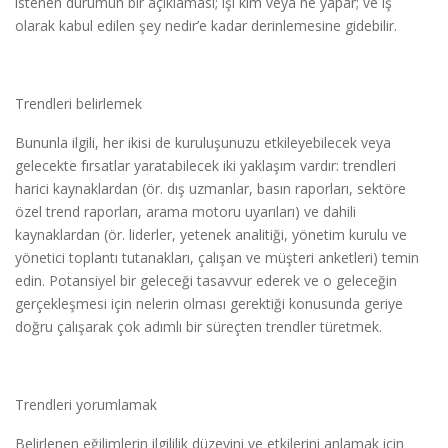
istenen durumun bir açıklaması; işi kim veya ne yapar; ve iş
olarak kabul edilen şey nedir’e kadar derinlemesine gidebilir.
Trendleri belirlemek
Bununla ilgili, her ikisi de kuruluşunuzu etkileyebilecek veya
gelecekte fırsatlar yaratabilecek iki yaklaşım vardır: trendleri
harici kaynaklardan (ör. dış uzmanlar, basın raporları, sektöre
özel trend raporları, arama motoru uyarıları) ve dahili
kaynaklardan (ör. liderler, yetenek analitiği, yönetim kurulu ve
yönetici toplantı tutanakları, çalışan ve müşteri anketleri) temin
edin. Potansiyel bir geleceği tasavvur ederek ve o geleceğin
gerçekleşmesi için nelerin olması gerektiği konusunda geriye
doğru çalışarak çok adımlı bir süreçten trendler türetmek.
Trendleri yorumlamak
Belirlenen eğilimlerin ilgililik düzeyini ve etkilerini anlamak için