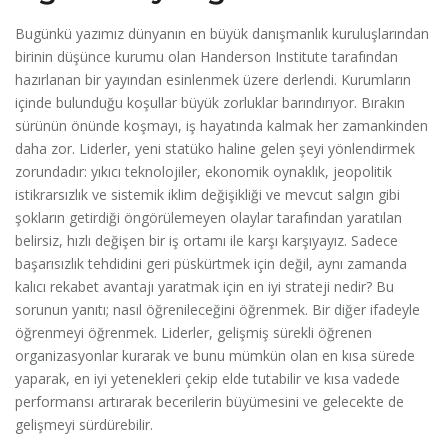
Bugünkü yazımız dünyanın en büyük danışmanlık kuruluşlarından
birinin düşünce kurumu olan Handerson Institute tarafından
hazırlanan bir yayından esinlenmek üzere derlendi. Kurumların
içinde bulunduğu koşullar büyük zorluklar barındırıyor. Bırakın
sürünün önünde koşmayı, iş hayatında kalmak her zamankinden
daha zor. Liderler, yeni statüko haline gelen şeyi yönlendirmek
zorundadır: yıkıcı teknolojiler, ekonomik oynaklık, jeopolitik
istikrarsızlık ve sistemik iklim değişikliği ve mevcut salgın gibi
şokların getirdiği öngörülemeyen olaylar tarafından yaratılan
belirsiz, hızlı değişen bir iş ortamı ile karşı karşıyayız. Sadece
başarısızlık tehdidini geri püskürtmek için değil, aynı zamanda
kalıcı rekabet avantajı yaratmak için en iyi strateji nedir? Bu
sorunun yanıtı; nasıl öğrenileceğini öğrenmek. Bir diğer ifadeyle
öğrenmeyi öğrenmek. Liderler, gelişmiş sürekli öğrenen
organizasyonlar kurarak ve bunu mümkün olan en kısa sürede
yaparak, en iyi yetenekleri çekip elde tutabilir ve kısa vadede
performansı artırarak becerilerin büyümesini ve gelecekte de
gelişmeyi sürdürebilir.