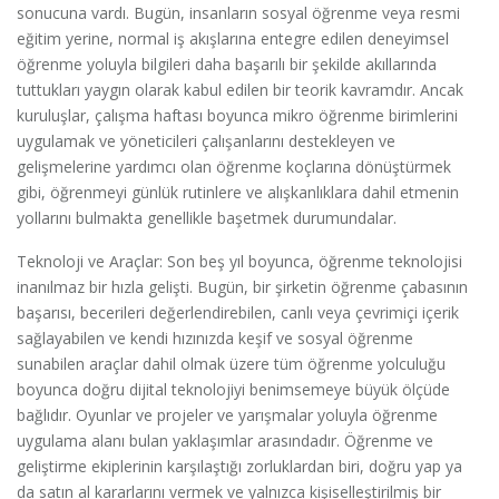
sonucuna vardı. Bugün, insanların sosyal öğrenme veya resmi
eğitim yerine, normal iş akışlarına entegre edilen deneyimsel
öğrenme yoluyla bilgileri daha başarılı bir şekilde akıllarında
tuttukları yaygın olarak kabul edilen bir teorik kavramdır. Ancak
kuruluşlar, çalışma haftası boyunca mikro öğrenme birimlerini
uygulamak ve yöneticileri çalışanlarını destekleyen ve
gelişmelerine yardımcı olan öğrenme koçlarına dönüştürmek
gibi, öğrenmeyi günlük rutinlere ve alışkanlıklara dahil etmenin
yollarını bulmakta genellikle başetmek durumundalar.
Teknoloji ve Araçlar: Son beş yıl boyunca, öğrenme teknolojisi
inanılmaz bir hızla gelişti. Bugün, bir şirketin öğrenme çabasının
başarısı, becerileri değerlendirebilen, canlı veya çevrimiçi içerik
sağlayabilen ve kendi hızınızda keşif ve sosyal öğrenme
sunabilen araçlar dahil olmak üzere tüm öğrenme yolculuğu
boyunca doğru dijital teknolojiyi benimsemeye büyük ölçüde
bağlıdır. Oyunlar ve projeler ve yarışmalar yoluyla öğrenme
uygulama alanı bulan yaklaşımlar arasındadır. Öğrenme ve
geliştirme ekiplerinin karşılaştığı zorluklardan biri, doğru yap ya
da satın al kararlarını vermek ve yalnızca kişiselleştirilmiş bir