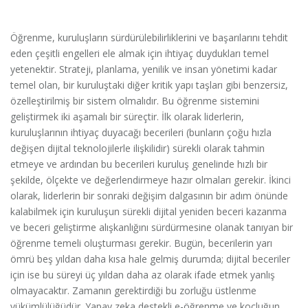
Öğrenme, kuruluşların sürdürülebilirliklerini ve başarılarını tehdit
eden çeşitli engelleri ele almak için ihtiyaç duydukları temel
yetenektir. Strateji, planlama, yenilik ve insan yönetimi kadar
temel olan, bir kuruluştaki diğer kritik yapı taşları gibi benzersiz,
özelleştirilmiş bir sistem olmalıdır. Bu öğrenme sistemini
geliştirmek iki aşamalı bir süreçtir. İlk olarak liderlerin,
kuruluşlarının ihtiyaç duyacağı becerileri (bunların çoğu hızla
değişen dijital teknolojilerle ilişkilidir) sürekli olarak tahmin
etmeye ve ardından bu becerileri kuruluş genelinde hızlı bir
şekilde, ölçekte ve değerlendirmeye hazır olmaları gerekir. İkinci
olarak, liderlerin bir sonraki değişim dalgasının bir adım önünde
kalabilmek için kuruluşun sürekli dijital yeniden beceri kazanma
ve beceri geliştirme alışkanlığını sürdürmesine olanak tanıyan bir
öğrenme temeli oluşturması gerekir. Bugün, becerilerin yarı
ömrü beş yıldan daha kısa hale gelmiş durumda; dijital beceriler
için ise bu süreyi üç yıldan daha az olarak ifade etmek yanlış
olmayacaktır. Zamanın gerektirdiği bu zorluğu üstlenme
yükümlülüğüdür. Yapay zeka destekli e-öğrenme ve koçluğun