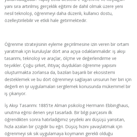
yanı sıra artırılmış gerçeklik eğitimi de dahil olmak üzere yeni
nesil teknoloji, öğrenmeyi daha düzenli, kullanıcı dostu,
özelleştirilebilir ve etkili hale getirmektedir.
Öğrenme stratejisinin eyleme geçirilmesine izin veren bir ortam
yaratmak için kuruluşlar dört ana açıya odaklanmalıdır: iş akışı
tasarımı, teknoloji ve araçlar, ölçme ve değerlendirme ve
teşvikler. Çoğu şirket, ihtiyaç duydukları öğrenme yapısını
oluşturmakta zorlansa da, bazıları başarılı bir ekosistemi
desteklemek ve bu dört öğrenmeyi sağlayan unsurun her biri için
değerli en iyi uygulamaları sergilemek konusunda mükemmel bir
iş çıkarıyor.
İş Akışı Tasarımı: 1885'te Alman psikolog Hermann Ebbinghaus,
unutma eğrisi denen şeyi tasarladı. Bir bilgi parçasını ilk
öğrendikten sonra hatırladığımız şeydeki ani düşüşü yansıtan,
hızla azalan bir çizgidir bu eğri. Düşüş hızını yavaşlatmak için
öğrenmeyi sık sık uygulamaya koymanın gerekli olduğu