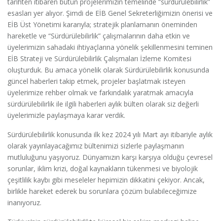
tarihten itibaren bütün projelerimizin temelinde “sürdürülebilirlik”
esasları yer alıyor. Şimdi de EİB Genel Sekreterliğimizin önerisi ve
EİB Üst Yönetimi kararıyla; stratejik planlamanın öneminden
hareketle ve “Sürdürülebilirlik” çalışmalarının daha etkin ve
üyelerimizin sahadaki ihtiyaçlarına yönelik şekillenmesini teminen
EİB Strateji ve Sürdürülebilirlik Çalışmaları İzleme Komitesi
oluşturduk. Bu amaca yönelik olarak Sürdürülebilirlik konusunda
güncel haberleri takip etmek, projeler başlatmak isteyen
üyelerimize rehber olmak ve farkındalık yaratmak amacıyla
sürdürülebilirlik ile ilgili haberleri aylık bülten olarak siz değerli
üyelerimizle paylaşmaya karar verdik.
Sürdürülebilirlik konusunda ilk kez 2024 yılı Mart ayı itibariyle aylık
olarak yayınlayacağımız bültenimizi sizlerle paylaşmanın
mutluluğunu yaşıyoruz. Dünyamızın karşı karşıya olduğu çevresel
sorunlar, iklim krizi, doğal kaynakların tükenmesi ve biyolojik
çeşitlilik kaybı gibi meseleler hepimizin dikkatini çekiyor. Ancak,
birlikle hareket ederek bu sorunlara çözüm bulabileceğimize
inanıyoruz.