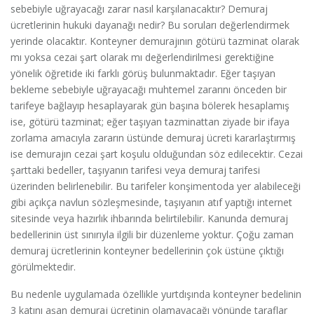
sebebiyle uğrayacağı zarar nasıl karşılanacaktır? Demuraj
ücretlerinin hukuki dayanağı nedir? Bu soruları değerlendirmek
yerinde olacaktır. Konteyner demurajının götürü tazminat olarak
mı yoksa cezai şart olarak mı değerlendirilmesi gerektiğine
yönelik öğretide iki farklı görüş bulunmaktadır. Eğer taşıyan
bekleme sebebiyle uğrayacağı muhtemel zararını önceden bir
tarifeye bağlayıp hesaplayarak gün başına bölerek hesaplamış
ise, götürü tazminat; eğer taşıyan tazminattan ziyade bir ifaya
zorlama amacıyla zararın üstünde demuraj ücreti kararlaştırmış
ise demurajın cezai şart koşulu olduğundan söz edilecektir. Cezai
şarttaki bedeller, taşıyanın tarifesi veya demuraj tarifesi
üzerinden belirlenebilir. Bu tarifeler konşimentoda yer alabileceği
gibi açıkça navlun sözleşmesinde, taşıyanın atıf yaptığı internet
sitesinde veya hazırlık ihbarında belirtilebilir. Kanunda demuraj
bedellerinin üst sınırıyla ilgili bir düzenleme yoktur. Çoğu zaman
demuraj ücretlerinin konteyner bedellerinin çok üstüne çıktığı
görülmektedir.
Bu nedenle uygulamada özellikle yurtdışında konteyner bedelinin
3 katını aşan demuraj ücretinin olamayacağı yönünde taraflar