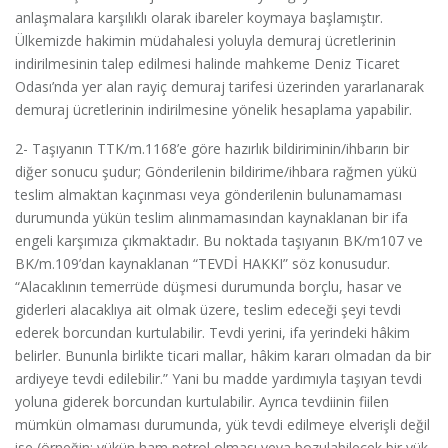
anlaşmalara karşılıklı olarak ibareler koymaya başlamıştır.
Ülkemizde hakimin müdahalesi yoluyla demuraj ücretlerinin
indirilmesinin talep edilmesi halinde mahkeme Deniz Ticaret
Odası’nda yer alan rayiç demuraj tarifesi üzerinden yararlanarak
demuraj ücretlerinin indirilmesine yönelik hesaplama yapabilir.
2- Taşıyanın TTK/m.1168’e göre hazırlık bildiriminin/ihbarın bir
diğer sonucu şudur; Gönderilenin bildirime/ihbara rağmen yükü
teslim almaktan kaçınması veya gönderilenin bulunamaması
durumunda yükün teslim alınmamasından kaynaklanan bir ifa
engeli karşımıza çıkmaktadır. Bu noktada taşıyanın BK/m107 ve
BK/m.109’dan kaynaklanan “TEVDİ HAKKI” söz konusudur.
“Alacaklının temerrüde düşmesi durumunda borçlu, hasar ve
giderleri alacaklıya ait olmak üzere, teslim edeceği şeyi tevdi
ederek borcundan kurtulabilir. Tevdi yerini, ifa yerindeki hâkim
belirler. Bununla birlikte ticari mallar, hâkim kararı olmadan da bir
ardiyeye tevdi edilebilir.” Yani bu madde yardımıyla taşıyan tevdi
yoluna giderek borcundan kurtulabilir. Ayrıca tevdiinin fiilen
mümkün olmaması durumunda, yük tevdi edilmeye elverişli değil
ise (örneğin; yükün ham petrol olması veya bozulabilecek bir yük