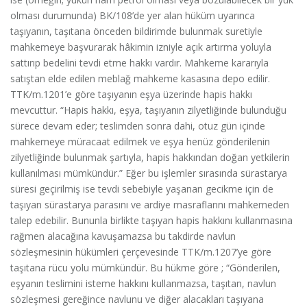
olması durumunda) BK/108’de yer alan hüküm uyarınca
taşıyanın, taşıtana önceden bildirimde bulunmak suretiyle
mahkemeye başvurarak hâkimin izniyle açık artırma yoluyla
sattırıp bedelini tevdi etme hakkı vardır. Mahkeme kararıyla
satıştan elde edilen meblağ mahkeme kasasına depo edilir.
TTK/m.1201’e göre taşıyanın eşya üzerinde hapis hakkı
mevcuttur. “Hapis hakkı, eşya, taşıyanın zilyetliğinde bulunduğu
sürece devam eder; teslimden sonra dahi, otuz gün içinde
mahkemeye müracaat edilmek ve eşya henüz gönderilenin
zilyetliğinde bulunmak şartıyla, hapis hakkından doğan yetkilerin
kullanılması mümkündür.” Eğer bu işlemler sırasında sürastarya
süresi geçirilmiş ise tevdi sebebiyle yaşanan gecikme için de
taşıyan sürastarya parasını ve ardiye masraflarını mahkemeden
talep edebilir. Bununla birlikte taşıyan hapis hakkını kullanmasına
rağmen alacağına kavuşamazsa bu takdirde navlun
sözleşmesinin hükümleri çerçevesinde TTK/m.1207’ye göre
taşıtana rücu yolu mümkündür. Bu hükme göre ; “Gönderilen,
eşyanın teslimini isteme hakkını kullanmazsa, taşıtan, navlun
sözleşmesi gereğince navlunu ve diğer alacakları taşıyana