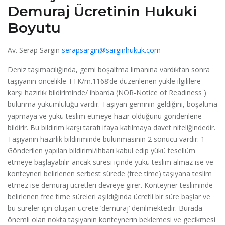
Demuraj Ücretinin Hukuki
Boyutu
Av. Serap Sargın
serapsargin@sarginhukuk.com
Deniz taşımacılığında, gemi boşaltma limanına vardıktan sonra
taşıyanın öncelikle TTK/m.1168’de düzenlenen yükle ilgililere
karşı hazırlık bildiriminde/ ihbarda (NOR-Notice of Readiness )
bulunma yükümlülüğü vardır. Taşıyan geminin geldiğini, boşaltma
yapmaya ve yükü teslim etmeye hazır olduğunu gönderilene
bildirir. Bu bildirim karşı tarafı ifaya katılmaya davet niteliğindedir.
Taşıyanın hazırlık bildiriminde bulunmasının 2 sonucu vardır: 1-
Gönderilen yapılan bildirimi/ihbarı kabul edip yükü tesellüm
etmeye başlayabilir ancak süresi içinde yükü teslim almaz ise ve
konteyneri belirlenen serbest sürede (free time) taşıyana teslim
etmez ise demuraj ücretleri devreye girer. Konteyner tesliminde
belirlenen free time süreleri aşıldığında ücretli bir süre başlar ve
bu süreler için oluşan ücrete ‘demuraj’ denilmektedir. Burada
önemli olan nokta taşıyanın konteynerın beklemesi ve gecikmesi