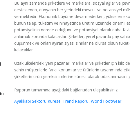
Bu aynı zamanda şirketlere ve markalara, sosyal ağlar ve çevr
desteklenen, dünyanın her yerindeki mevcut ve potansiyel müşte
vermektedir. Ekonomik büyüme devam ederken, yükselen ekonom
bunun talep, tüketim ve nihayetinde üretim üzerinde önemli etki
potansiyelinin nerede olduğunu ve potansiyel olarak daha fazla
anlamak zorunda kalacaklar. Şirketler, yerel pazarda pay sahib
düşünmek ve onları ayıran siyasi sınırlar ne olursa olsun tüke
kalacaklar.
Uzak ülkelerdeki yeni pazarlar, markalar ve şirketler için kilit de
j
sahip müşterilerle farklı konumlar ve ürünlerin tasarımında etkil
şirketlerin ürün gereksinimlerine sürekli olarak odaklanmasını 
Raporun tamamına aşağıdaki bağlantıdan ulaşabilirsiniz.
bı
Ayakkabı Sektörü Küresel Trend Raporu, World Footwear