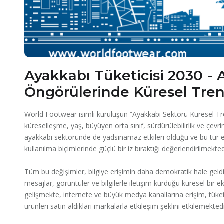
i
Ayakkabı Tüketicisi 2030 - 
Öngörülerinde Küresel Tre
World Footwear isimli kuruluşun “Ayakkabı Sektörü Küresel Trend
küreselleşme, yaş, büyüyen orta sınıf, sürdürülebilirlik ve çevrim
ayakkabı sektöründe de yadsınamaz etkileri olduğu ve bu tür eğil
kullanılma biçimlerinde güçlü bir iz bıraktığı değerlendirilmekted
Tüm bu değişimler, bilgiye erişimin daha demokratik hale geldiğ
mesajlar, görüntüler ve bilgilerle iletişim kurduğu küresel bir
gelişmekte, internete ve büyük medya kanallarına erişim, tüket
ürünleri satın aldıkları markalarla etkileşim şeklini etkilemektedi