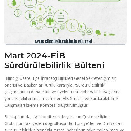
Mart 2024-EİB
Sürdürülebilirlik Bülteni
Bilindiği üzere, Ege İhracatçı Birlikleri Genel Sekreterliğimizin
önerisi ve Başkanlar Kurulu kararıyla; “Sürdürülebilirlik”
çalışmalarının daha etkin ve üyelerimizin sahadaki ihtiyaçlarına
yönelik şekillenmesini teminen EİB Strateji ve Sürdürülebilirlik
Çalışmaları İzleme Komitesi oluşturulmuştur.
Bu kapsamda, ilgili komitemizde yer alan Çevre ve İklim
Grubu’nun faaliyetleri doğrultusunda; Türkiye’den ve Dünya’dan
sürdürülebilirlik alanındaki güncel haberlerin takip edilebilmesi ve