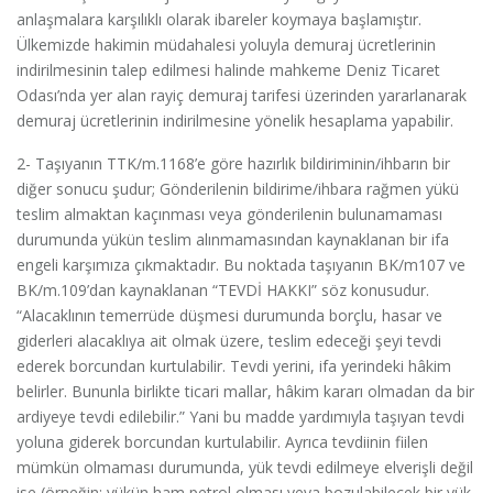
anlaşmalara karşılıklı olarak ibareler koymaya başlamıştır.
Ülkemizde hakimin müdahalesi yoluyla demuraj ücretlerinin
indirilmesinin talep edilmesi halinde mahkeme Deniz Ticaret
Odası’nda yer alan rayiç demuraj tarifesi üzerinden yararlanarak
demuraj ücretlerinin indirilmesine yönelik hesaplama yapabilir.
2- Taşıyanın TTK/m.1168’e göre hazırlık bildiriminin/ihbarın bir
diğer sonucu şudur; Gönderilenin bildirime/ihbara rağmen yükü
teslim almaktan kaçınması veya gönderilenin bulunamaması
durumunda yükün teslim alınmamasından kaynaklanan bir ifa
engeli karşımıza çıkmaktadır. Bu noktada taşıyanın BK/m107 ve
BK/m.109’dan kaynaklanan “TEVDİ HAKKI” söz konusudur.
“Alacaklının temerrüde düşmesi durumunda borçlu, hasar ve
giderleri alacaklıya ait olmak üzere, teslim edeceği şeyi tevdi
ederek borcundan kurtulabilir. Tevdi yerini, ifa yerindeki hâkim
belirler. Bununla birlikte ticari mallar, hâkim kararı olmadan da bir
ardiyeye tevdi edilebilir.” Yani bu madde yardımıyla taşıyan tevdi
yoluna giderek borcundan kurtulabilir. Ayrıca tevdiinin fiilen
mümkün olmaması durumunda, yük tevdi edilmeye elverişli değil
ise (örneğin; yükün ham petrol olması veya bozulabilecek bir yük