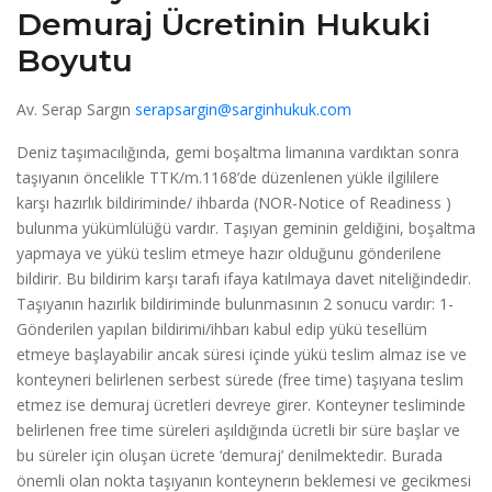
Demuraj Ücretinin Hukuki
Boyutu
Av. Serap Sargın
serapsargin@sarginhukuk.com
Deniz taşımacılığında, gemi boşaltma limanına vardıktan sonra
taşıyanın öncelikle TTK/m.1168’de düzenlenen yükle ilgililere
karşı hazırlık bildiriminde/ ihbarda (NOR-Notice of Readiness )
bulunma yükümlülüğü vardır. Taşıyan geminin geldiğini, boşaltma
yapmaya ve yükü teslim etmeye hazır olduğunu gönderilene
bildirir. Bu bildirim karşı tarafı ifaya katılmaya davet niteliğindedir.
Taşıyanın hazırlık bildiriminde bulunmasının 2 sonucu vardır: 1-
Gönderilen yapılan bildirimi/ihbarı kabul edip yükü tesellüm
etmeye başlayabilir ancak süresi içinde yükü teslim almaz ise ve
konteyneri belirlenen serbest sürede (free time) taşıyana teslim
etmez ise demuraj ücretleri devreye girer. Konteyner tesliminde
belirlenen free time süreleri aşıldığında ücretli bir süre başlar ve
bu süreler için oluşan ücrete ‘demuraj’ denilmektedir. Burada
önemli olan nokta taşıyanın konteynerın beklemesi ve gecikmesi