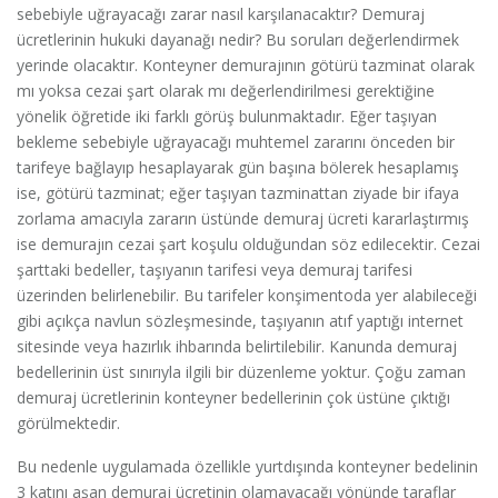
sebebiyle uğrayacağı zarar nasıl karşılanacaktır? Demuraj
ücretlerinin hukuki dayanağı nedir? Bu soruları değerlendirmek
yerinde olacaktır. Konteyner demurajının götürü tazminat olarak
mı yoksa cezai şart olarak mı değerlendirilmesi gerektiğine
yönelik öğretide iki farklı görüş bulunmaktadır. Eğer taşıyan
bekleme sebebiyle uğrayacağı muhtemel zararını önceden bir
tarifeye bağlayıp hesaplayarak gün başına bölerek hesaplamış
ise, götürü tazminat; eğer taşıyan tazminattan ziyade bir ifaya
zorlama amacıyla zararın üstünde demuraj ücreti kararlaştırmış
ise demurajın cezai şart koşulu olduğundan söz edilecektir. Cezai
şarttaki bedeller, taşıyanın tarifesi veya demuraj tarifesi
üzerinden belirlenebilir. Bu tarifeler konşimentoda yer alabileceği
gibi açıkça navlun sözleşmesinde, taşıyanın atıf yaptığı internet
sitesinde veya hazırlık ihbarında belirtilebilir. Kanunda demuraj
bedellerinin üst sınırıyla ilgili bir düzenleme yoktur. Çoğu zaman
demuraj ücretlerinin konteyner bedellerinin çok üstüne çıktığı
görülmektedir.
Bu nedenle uygulamada özellikle yurtdışında konteyner bedelinin
3 katını aşan demuraj ücretinin olamayacağı yönünde taraflar