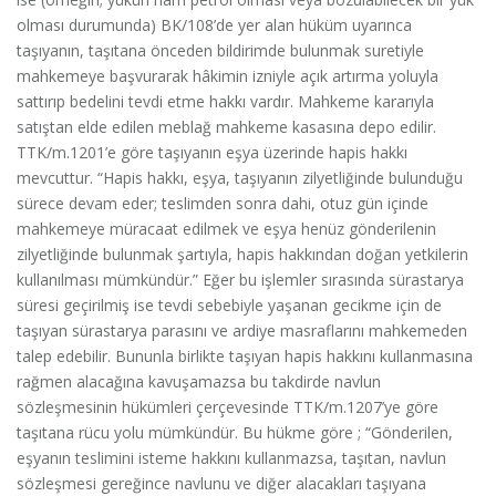
olması durumunda) BK/108’de yer alan hüküm uyarınca
taşıyanın, taşıtana önceden bildirimde bulunmak suretiyle
mahkemeye başvurarak hâkimin izniyle açık artırma yoluyla
sattırıp bedelini tevdi etme hakkı vardır. Mahkeme kararıyla
satıştan elde edilen meblağ mahkeme kasasına depo edilir.
TTK/m.1201’e göre taşıyanın eşya üzerinde hapis hakkı
mevcuttur. “Hapis hakkı, eşya, taşıyanın zilyetliğinde bulunduğu
sürece devam eder; teslimden sonra dahi, otuz gün içinde
mahkemeye müracaat edilmek ve eşya henüz gönderilenin
zilyetliğinde bulunmak şartıyla, hapis hakkından doğan yetkilerin
kullanılması mümkündür.” Eğer bu işlemler sırasında sürastarya
süresi geçirilmiş ise tevdi sebebiyle yaşanan gecikme için de
taşıyan sürastarya parasını ve ardiye masraflarını mahkemeden
talep edebilir. Bununla birlikte taşıyan hapis hakkını kullanmasına
rağmen alacağına kavuşamazsa bu takdirde navlun
sözleşmesinin hükümleri çerçevesinde TTK/m.1207’ye göre
taşıtana rücu yolu mümkündür. Bu hükme göre ; “Gönderilen,
eşyanın teslimini isteme hakkını kullanmazsa, taşıtan, navlun
sözleşmesi gereğince navlunu ve diğer alacakları taşıyana