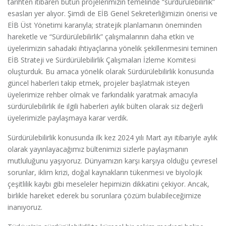
tarihten itibaren bütün projelerimizin temelinde “sürdürülebilirlik”
esasları yer alıyor. Şimdi de EİB Genel Sekreterliğimizin önerisi ve
EİB Üst Yönetimi kararıyla; stratejik planlamanın öneminden
hareketle ve “Sürdürülebilirlik” çalışmalarının daha etkin ve
üyelerimizin sahadaki ihtiyaçlarına yönelik şekillenmesini teminen
EİB Strateji ve Sürdürülebilirlik Çalışmaları İzleme Komitesi
oluşturduk. Bu amaca yönelik olarak Sürdürülebilirlik konusunda
güncel haberleri takip etmek, projeler başlatmak isteyen
üyelerimize rehber olmak ve farkındalık yaratmak amacıyla
sürdürülebilirlik ile ilgili haberleri aylık bülten olarak siz değerli
üyelerimizle paylaşmaya karar verdik.
Sürdürülebilirlik konusunda ilk kez 2024 yılı Mart ayı itibariyle aylık
olarak yayınlayacağımız bültenimizi sizlerle paylaşmanın
mutluluğunu yaşıyoruz. Dünyamızın karşı karşıya olduğu çevresel
sorunlar, iklim krizi, doğal kaynakların tükenmesi ve biyolojik
çeşitlilik kaybı gibi meseleler hepimizin dikkatini çekiyor. Ancak,
birlikle hareket ederek bu sorunlara çözüm bulabileceğimize
inanıyoruz.