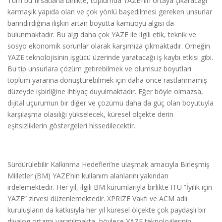
Tüm bu fırsatlarla birlikte, toplumda YAZE’nin ortaya çıkaracağı
karmaşık yapıda olan ve çok yönlü başedilmesi gereken unsurlar
barındırdığına ilişkin artan boyutta kamuoyu algısı da
bulunmaktadır. Bu algı daha çok YAZE ile ilgili etik, teknik ve
sosyo ekonomik sorunlar olarak karşımıza çıkmaktadır. Örneğin
YAZE teknolojisinin işgücü üzerinde yaratacağı iş kaybı etkisi gibi.
Bu tip unsurlara çözüm getirebilmek ve olumsuz boyutları
toplum yararına dönüştürebilmek için daha önce rastlanmamış
düzeyde işbirliğine ihtiyaç duyulmaktadır. Eğer böyle olmazsa,
dijital uçurumun bir diğer ve çözümü daha da güç olan boyutuyla
karşılaşma olasılığı yükselecek, küresel ölçekte derin
eşitsizliklerin göstergeleri hissedilecektir.
Sürdürülebilir Kalkınma Hedefleri’ne ulaşmak amacıyla Birleşmiş
Milletler (BM) YAZE’nin kullanım alanlarını yakından
irdelemektedir. Her yıl, ilgili BM kurumlarıyla birlikte ITU “İyilik için
YAZE” zirvesi düzenlemektedir. XPRIZE Vakfı ve ACM adlı
kuruluşların da katkısıyla her yıl küresel ölçekte çok paydaşlı bir
diyalog ortamı yaratılmakta, böylece YAZE teknolojilerinin