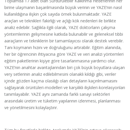
Toplamda 17 adet olan Sürdürülebilir Kalkınma Hedeflerinin her
birine ulaşmanın başarılmasında büyük verinin ve YAZE’nin nasıl
kullanıldığına ilişkin çok sayıda örnek bulunmaktadır. YAZE
araçları ve teknikleri fakirliği ve açlığı kök nedenleri ile birlikte
analiz edebilir. Sağlıkla ilgili olarak, YAZE doktorların çalışma
yöntemlerinin gelişmesine katkıda bulunabilir ve geleneksel tıbbi
aaraçların ve tekniklerin bir tamamlayıcısı olarak destek verebilir.
Tanı koymanın hızını ve doğruluğunu artırabilir. Eğitim alanında,
her bir öğrencinin ihtiyacına göre YAZE ve veri analizi yöntemleri
eğitim paketlerinin kişiye göre tasarlanmasına yardımcı olur.
YAZE’nin anahtar avantajlarından biri çok büyük boyutlara ulaşan
very setlerinin analiz edilebilmesini olanaklı kıldığı gibi, veriler
içinde gözden kaçma olasılığı olan detayların kaçırılmamasını
sağlayarak örüntüleri-modelleri ve karşılıklı ilişkileri-korelasyonları
tanımlayabilir. YAZE aynı zamanda farklı sanayi sektörleri
arasındaki üretim ve tüketim yapılarının izlenmesi, planlanması
ve yönetilmesini kolaylaştırır.