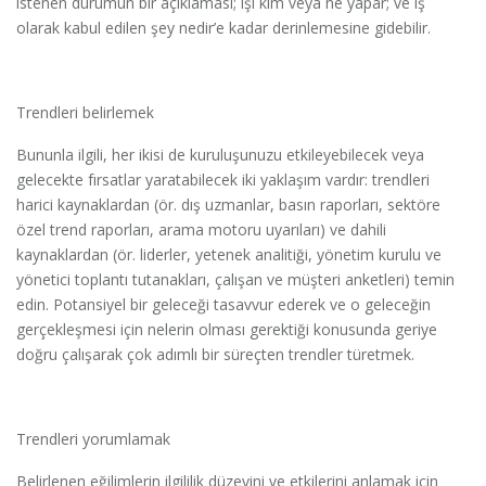
istenen durumun bir açıklaması; işi kim veya ne yapar; ve iş
olarak kabul edilen şey nedir’e kadar derinlemesine gidebilir.
Trendleri belirlemek
Bununla ilgili, her ikisi de kuruluşunuzu etkileyebilecek veya
gelecekte fırsatlar yaratabilecek iki yaklaşım vardır: trendleri
harici kaynaklardan (ör. dış uzmanlar, basın raporları, sektöre
özel trend raporları, arama motoru uyarıları) ve dahili
kaynaklardan (ör. liderler, yetenek analitiği, yönetim kurulu ve
yönetici toplantı tutanakları, çalışan ve müşteri anketleri) temin
edin. Potansiyel bir geleceği tasavvur ederek ve o geleceğin
gerçekleşmesi için nelerin olması gerektiği konusunda geriye
doğru çalışarak çok adımlı bir süreçten trendler türetmek.
Trendleri yorumlamak
Belirlenen eğilimlerin ilgililik düzeyini ve etkilerini anlamak için