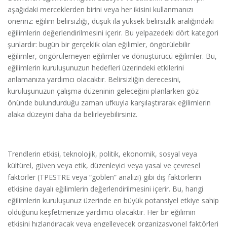
aşağıdaki merceklerden birini veya her ikisini kullanmanızı
öneririz: eğilim belirsizliği, düşük ila yüksek belirsizlik aralığındaki
eğilimlerin değerlendirilmesini içerir. Bu yelpazedeki dört kategori
şunlardır: bugün bir gerçeklik olan eğilimler, öngörülebilir
eğilimler, öngörülemeyen eğilimler ve dönüştürücü eğilimler. Bu,
eğilimlerin kuruluşunuzun hedefleri üzerindeki etkilerini
anlamanıza yardımcı olacaktır. Belirsizliğin derecesini,
kuruluşunuzun çalışma düzeninin geleceğini planlarken göz
önünde bulundurduğu zaman ufkuyla karşılaştırarak eğilimlerin
alaka düzeyini daha da belirleyebilirsiniz.
Trendlerin etkisi, teknolojik, politik, ekonomik, sosyal veya
kültürel, güven veya etik, düzenleyici veya yasal ve çevresel
faktörler (TPESTRE veya “goblen” analizi) gibi dış faktörlerin
etkisine dayalı eğilimlerin değerlendirilmesini içerir. Bu, hangi
eğilimlerin kuruluşunuz üzerinde en büyük potansiyel etkiye sahip
olduğunu keşfetmenize yardımcı olacaktır. Her bir eğilimin
etkisini hızlandıracak veya engelleyecek organizasyonel faktörleri