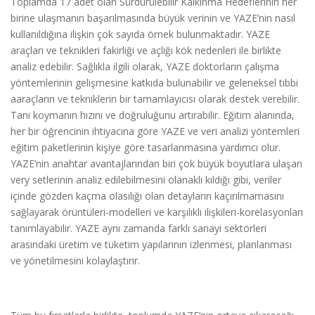
Toplamda 17 adet olan Sürdürülebilir Kalkınma Hedeflerinin her
birine ulaşmanın başarılmasında büyük verinin ve YAZE’nin nasıl
kullanıldığına ilişkin çok sayıda örnek bulunmaktadır. YAZE
araçları ve teknikleri fakirliği ve açlığı kök nedenleri ile birlikte
analiz edebilir. Sağlıkla ilgili olarak, YAZE doktorların çalışma
yöntemlerinin gelişmesine katkıda bulunabilir ve geleneksel tıbbi
aaraçların ve tekniklerin bir tamamlayıcısı olarak destek verebilir.
Tanı koymanın hızını ve doğruluğunu artırabilir. Eğitim alanında,
her bir öğrencinin ihtiyacına göre YAZE ve veri analizi yöntemleri
eğitim paketlerinin kişiye göre tasarlanmasına yardımcı olur.
YAZE’nin anahtar avantajlarından biri çok büyük boyutlara ulaşan
very setlerinin analiz edilebilmesini olanaklı kıldığı gibi, veriler
içinde gözden kaçma olasılığı olan detayların kaçırılmamasını
sağlayarak örüntüleri-modelleri ve karşılıklı ilişkileri-korelasyonları
tanımlayabilir. YAZE aynı zamanda farklı sanayi sektörleri
arasındaki üretim ve tüketim yapılarının izlenmesi, planlanması
ve yönetilmesini kolaylaştırır.