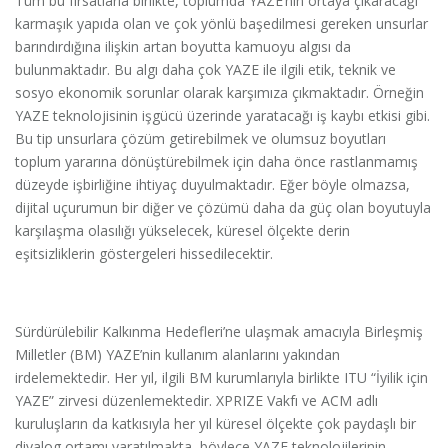
Tüm bu fırsatlarla birlikte, toplumda YAZE’nin ortaya çıkaracağı
karmaşık yapıda olan ve çok yönlü başedilmesi gereken unsurlar
barındırdığına ilişkin artan boyutta kamuoyu algısı da
bulunmaktadır. Bu algı daha çok YAZE ile ilgili etik, teknik ve
sosyo ekonomik sorunlar olarak karşımıza çıkmaktadır. Örneğin
YAZE teknolojisinin işgücü üzerinde yaratacağı iş kaybı etkisi gibi.
Bu tip unsurlara çözüm getirebilmek ve olumsuz boyutları
toplum yararına dönüştürebilmek için daha önce rastlanmamış
düzeyde işbirliğine ihtiyaç duyulmaktadır. Eğer böyle olmazsa,
dijital uçurumun bir diğer ve çözümü daha da güç olan boyutuyla
karşılaşma olasılığı yükselecek, küresel ölçekte derin
eşitsizliklerin göstergeleri hissedilecektir.
Sürdürülebilir Kalkınma Hedefleri’ne ulaşmak amacıyla Birleşmiş
Milletler (BM) YAZE’nin kullanım alanlarını yakından
irdelemektedir. Her yıl, ilgili BM kurumlarıyla birlikte ITU “İyilik için
YAZE” zirvesi düzenlemektedir. XPRIZE Vakfı ve ACM adlı
kuruluşların da katkısıyla her yıl küresel ölçekte çok paydaşlı bir
diyalog ortamı yaratılmakta, böylece YAZE teknolojilerinin