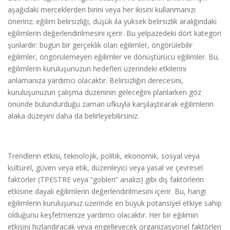
aşağıdaki merceklerden birini veya her ikisini kullanmanızı
öneririz: eğilim belirsizliği, düşük ila yüksek belirsizlik aralığındaki
eğilimlerin değerlendirilmesini içerir. Bu yelpazedeki dört kategori
şunlardır: bugün bir gerçeklik olan eğilimler, öngörülebilir
eğilimler, öngörülemeyen eğilimler ve dönüştürücü eğilimler. Bu,
eğilimlerin kuruluşunuzun hedefleri üzerindeki etkilerini
anlamanıza yardımcı olacaktır. Belirsizliğin derecesini,
kuruluşunuzun çalışma düzeninin geleceğini planlarken göz
önünde bulundurduğu zaman ufkuyla karşılaştırarak eğilimlerin
alaka düzeyini daha da belirleyebilirsiniz.
Trendlerin etkisi, teknolojik, politik, ekonomik, sosyal veya
kültürel, güven veya etik, düzenleyici veya yasal ve çevresel
faktörler (TPESTRE veya “goblen” analizi) gibi dış faktörlerin
etkisine dayalı eğilimlerin değerlendirilmesini içerir. Bu, hangi
eğilimlerin kuruluşunuz üzerinde en büyük potansiyel etkiye sahip
olduğunu keşfetmenize yardımcı olacaktır. Her bir eğilimin
etkisini hızlandıracak veya engelleyecek organizasyonel faktörleri