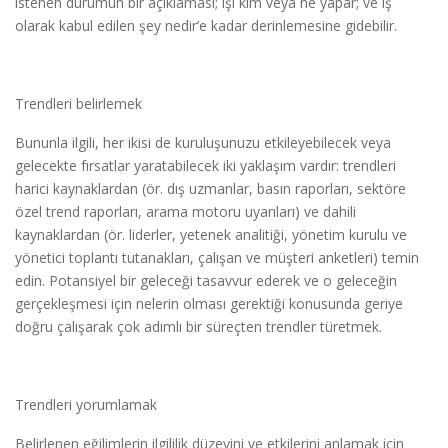
istenen durumun bir açıklaması; işi kim veya ne yapar; ve iş
olarak kabul edilen şey nedir’e kadar derinlemesine gidebilir.
Trendleri belirlemek
Bununla ilgili, her ikisi de kuruluşunuzu etkileyebilecek veya
gelecekte fırsatlar yaratabilecek iki yaklaşım vardır: trendleri
harici kaynaklardan (ör. dış uzmanlar, basın raporları, sektöre
özel trend raporları, arama motoru uyarıları) ve dahili
kaynaklardan (ör. liderler, yetenek analitiği, yönetim kurulu ve
yönetici toplantı tutanakları, çalışan ve müşteri anketleri) temin
edin. Potansiyel bir geleceği tasavvur ederek ve o geleceğin
gerçekleşmesi için nelerin olması gerektiği konusunda geriye
doğru çalışarak çok adımlı bir süreçten trendler türetmek.
Trendleri yorumlamak
Belirlenen eğilimlerin ilgililik düzeyini ve etkilerini anlamak için