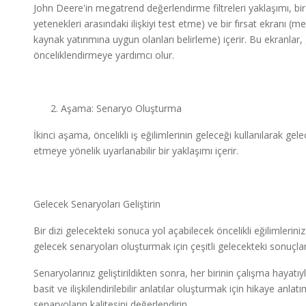
John Deere'in megatrend değerlendirme filtreleri yaklaşımı, bir e
yetenekleri arasındaki ilişkiyi test etme) ve bir fırsat ekranı
kaynak yatırımına uygun olanları belirleme) içerir. Bu ekranlar, 
önceliklendirmeye yardımcı olur.
Aşama: Senaryo Oluşturma
İkinci aşama, öncelikli iş eğilimlerinin geleceği kullanılarak ge
etmeye yönelik uyarlanabilir bir yaklaşımı içerir.
Gelecek Senaryoları Geliştirin
Bir dizi gelecekteki sonuca yol açabilecek öncelikli eğilimleriniz i
gelecek senaryoları oluşturmak için çeşitli gelecekteki sonuçları 
Senaryolarınız geliştirildikten sonra, her birinin çalışma hayatıyla
basit ve ilişkilendirilebilir anlatılar oluşturmak için hikaye anlat
senaryoların kalitesini değerlendirin.