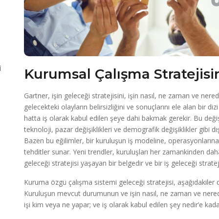
i
Kurumsal Çalışma Stratejisin
Gartner, işin geleceği stratejisini, işin nasıl, ne zaman ve nerede
gelecekteki olayların belirsizliğini ve sonuçlarını ele alan bir di
hatta iş olarak kabul edilen şeye dahi bakmak gerekir. Bu değiş
teknoloji, pazar değişiklikleri ve demografik değişiklikler gibi dı
Bazen bu eğilimler, bir kuruluşun iş modeline, operasyonlarına,
tehditler sunar. Yeni trendler, kuruluşları her zamankinden daha
geleceği stratejisi yaşayan bir belgedir ve bir iş geleceği strate
Kuruma özgü çalışma sistemi geleceği stratejisi, aşağıdakiler d
Kuruluşun mevcut durumunun ve işin nasıl, ne zaman ve nerede 
işi kim veya ne yapar; ve iş olarak kabul edilen şey nedir’e kada