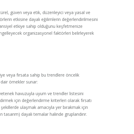
ltürel, güven veya etik, düzenleyici veya yasal ve
rlerin etkisine dayalı eğilimlerin değerlendirilmesini
tansiyel etkiye sahip olduğunu keşfetmenize
 engelleyecek organizasyonel faktörleri belirleyerek
iye veya fırsata sahip bu trendlere öncelik
a dair örnekler sunar:
 yetenek havuzuyla uyum ve trendler listesini
rmek için değerlendirme kriterleri olarak fırsatı
li şekillerde ulaşmak amacıyla yer bırakmak için
n tasarım) dayalı temalar halinde gruplandırır.