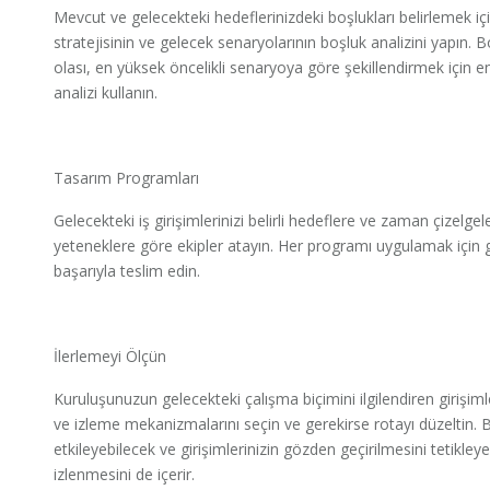
Mevcut ve gelecekteki hedeflerinizdeki boşlukları belirlemek i
stratejisinin ve gelecek senaryolarının boşluk analizini yapın.
olası, en yüksek öncelikli senaryoya göre şekillendirmek için en
analizi kullanın.
Tasarım Programları
Gelecekteki iş girişimlerinizi belirli hedeflere ve zaman çizelg
yeteneklere göre ekipler atayın. Her programı uygulamak için ge
başarıyla teslim edin.
İlerlemeyi Ölçün
Kuruluşunuzun gelecekteki çalışma biçimini ilgilendiren girişiml
ve izleme mekanizmalarını seçin ve gerekirse rotayı düzeltin. 
etkileyebilecek ve girişimlerinizin gözden geçirilmesini tetikley
izlenmesini de içerir.