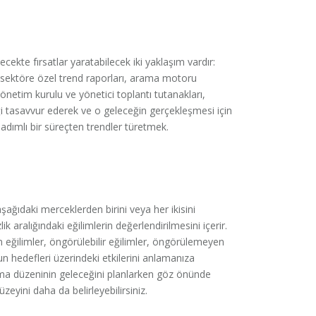
ecekte fırsatlar yaratabilecek iki yaklaşım vardır:
ı, sektöre özel trend raporları, arama motoru
 yönetim kurulu ve yönetici toplantı tutanakları,
ği tasavvur ederek ve o geleceğin gerçekleşmesi için
adımlı bir süreçten trendler türetmek.
n aşağıdaki merceklerden birini veya her ikisini
lik aralığındaki eğilimlerin değerlendirilmesini içerir.
n eğilimler, öngörülebilir eğilimler, öngörülemeyen
un hedefleri üzerindeki etkilerini anlamanıza
lışma düzeninin geleceğini planlarken göz önünde
eyini daha da belirleyebilirsiniz.