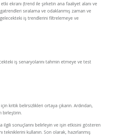
tki ekranı (trend ile şirketin ana faaliyet alanı ve
 (megatrendleri sıralama ve odaklanmış zaman ve
gelecekteki iş trendlerini filtrelemeye ve
lecekteki iş senaryolarını tahmin etmeye ve test
çin kritik belirsizlikleri ortaya çıkarın. Ardından,
birleştirin.
 ilgili sonuçlarını belirleyin ve işin etkisini gösteren
ımı tekniklerini kullanın. Son olarak, hazırlanmış