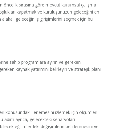
çin öncelik sırasına göre mevcut kurumsal çalışma
 Boşlukları kapatmak ve kuruluşunuzun geleceğini en
 alakalı geleceğin iş girişimlerini seçmek için bu
elerine sahip programlara ayırın ve gereken
reken kaynak yatırımını belirleyin ve stratejik planı
eri konusundaki ilerlemesini izlemek için ölçümleri
Bu adım ayrıca, gelecekteki senaryoları
ebilecek eğilimlerdeki değişimlerin belirlenmesini ve