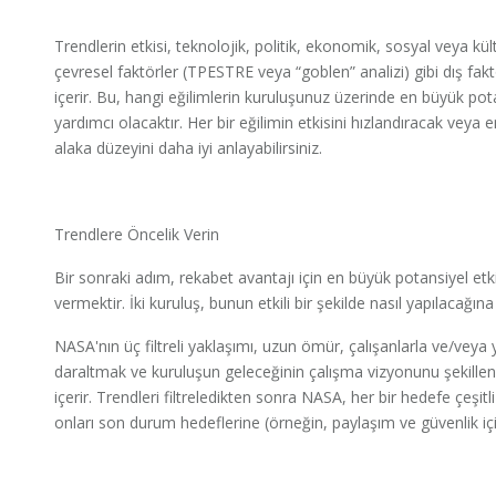
Trendlerin etkisi, teknolojik, politik, ekonomik, sosyal veya kü
çevresel faktörler (TPESTRE veya “goblen” analizi) gibi dış faktö
içerir. Bu, hangi eğilimlerin kuruluşunuz üzerinde en büyük po
yardımcı olacaktır. Her bir eğilimin etkisini hızlandıracak veya
alaka düzeyini daha iyi anlayabilirsiniz.
Trendlere Öncelik Verin
Bir sonraki adım, rekabet avantajı için en büyük potansiyel etk
vermektir. İki kuruluş, bunun etkili bir şekilde nasıl yapılacağın
NASA'nın üç filtreli yaklaşımı, uzun ömür, çalışanlarla ve/veya
daraltmak ve kuruluşun geleceğinin çalışma vizyonunu şekillendi
içerir. Trendleri filtreledikten sonra NASA, her bir hedefe çeşit
onları son durum hedeflerine (örneğin, paylaşım ve güvenlik içi