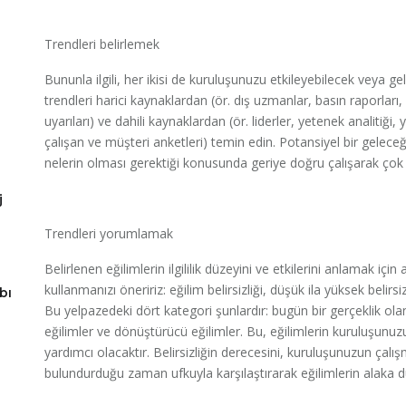
Trendleri belirlemek
Bununla ilgili, her ikisi de kuruluşunuzu etkileyebilecek veya gel
trendleri harici kaynaklardan (ör. dış uzmanlar, basın raporlar
uyarıları) ve dahili kaynaklardan (ör. liderler, yetenek analitiği,
çalışan ve müşteri anketleri) temin edin. Potansiyel bir gelece
nelerin olması gerektiği konusunda geriye doğru çalışarak çok 
j
Trendleri yorumlamak
Belirlenen eğilimlerin ilgililik düzeyini ve etkilerini anlamak içi
kullanmanızı öneririz: eğilim belirsizliği, düşük ila yüksek belirsiz
bı
Bu yelpazedeki dört kategori şunlardır: bugün bir gerçeklik ola
eğilimler ve dönüştürücü eğilimler. Bu, eğilimlerin kuruluşunuz
yardımcı olacaktır. Belirsizliğin derecesini, kuruluşunuzun ça
bulundurduğu zaman ufkuyla karşılaştırarak eğilimlerin alaka düz