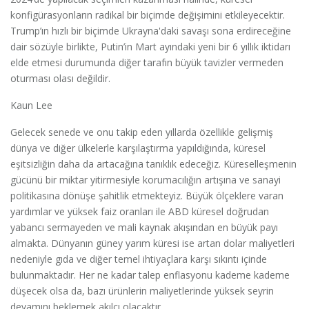
konfigürasyonların radikal bir biçimde değişimini etkileyecektir.
Trump’ın hızlı bir biçimde Ukrayna'daki savaşı sona erdireceğine
dair sözüyle birlikte, Putin’in Mart ayındaki yeni bir 6 yıllık iktidarı
elde etmesi durumunda diğer tarafın büyük tavizler vermeden
oturması olası değildir.
Kaun Lee
Gelecek senede ve onu takip eden yıllarda özellikle gelişmiş
dünya ve diğer ülkelerle karşılaştırma yapıldığında, küresel
eşitsizliğin daha da artacağına tanıklık edeceğiz. Küreselleşmenin
gücünü bir miktar yitirmesiyle korumacılığın artışına ve sanayi
politikasına dönüşe şahitlik etmekteyiz. Büyük ölçeklere varan
yardımlar ve yüksek faiz oranları ile ABD küresel doğrudan
yabancı sermayeden ve mali kaynak akışından en büyük payı
almakta. Dünyanın güney yarım küresi ise artan dolar maliyetleri
nedeniyle gıda ve diğer temel ihtiyaçlara karşı sıkıntı içinde
bulunmaktadır. Her ne kadar talep enflasyonu kademe kademe
düşecek olsa da, bazı ürünlerin maliyetlerinde yüksek seyrin
devamını beklemek akılcı olacaktır.