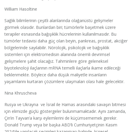
William Hasoltine
Sağlık bilimlerinin çeşitli alanlarında olağanüstü gelişmeler
görmek olasıdır. Bunlardan biri; tümörlerle başetmek üzere
terapiler esnasında bağışıklık hücrelerinin kullanılmasıdır. Bu
tümörler tedavisi daha güç olan beyin, pankreas, prostat, akciğer
bölgelerinde sayılabilir. Nörolojik, psikolojik ve bağışıklık
sistemleri için elektromedisin alanında önemli devrimsel
gelişmelere şahit olacağız. Tahminlere göre geleneksel
biyoteknoloji ilaçlarının mRNA temelli ilaçlarla ikame edileceği
beklenmekte. Böylece daha düşük maliyetle insanların
yaşamlarını kurtaran çözümlere ulaşmaları olası hale gelecektir.
Nina Khruscheva
Rusya ve Ukrayna ve İsrail ile Hamas arasındaki savaşın bitmesi
için elimizde güçlü göstergeler bulunmamaktadır. Aynı zamanda,
Çin’in Tayvan’a karşı eylemlerini de küçümsememek gerekir.
Donald Trump veya bir başka ABD’li Cumhuriyetçinin Kasım
2024’de yapılacak seçimleri kazanması halinde, küresel