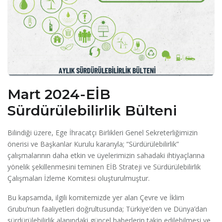
Mart 2024-EİB
Sürdürülebilirlik Bülteni
Bilindiği üzere, Ege İhracatçı Birlikleri Genel Sekreterliğimizin
önerisi ve Başkanlar Kurulu kararıyla; “Sürdürülebilirlik”
çalışmalarının daha etkin ve üyelerimizin sahadaki ihtiyaçlarına
yönelik şekillenmesini teminen EİB Strateji ve Sürdürülebilirlik
Çalışmaları İzleme Komitesi oluşturulmuştur.
Bu kapsamda, ilgili komitemizde yer alan Çevre ve İklim
Grubu’nun faaliyetleri doğrultusunda; Türkiye’den ve Dünya’dan
sürdürülebilirlik alanındaki güncel haberlerin takip edilebilmesi ve