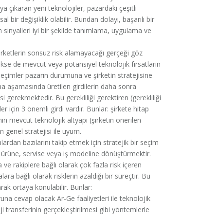
ya çıkaran yeni teknolojiler, pazardaki çeşitli
 bir değişiklik olabilir. Bundan dolayı, başarılı bir
sinyalleri iyi bir şekilde tanımlama, uygulama ve
irketlerin sonsuz risk alamayacağı gerçeği göz
e de mevcut veya potansiyel teknolojik fırsatların
 seçimler pazarın durumuna ve şirketin stratejisine
a aşamasında üretilen girdilerin daha sonra
 gerekmektedir. Bu gerekliliği gerektiren (gerekliliği
r için 3 önemli girdi vardır. Bunlar: şirkete hitap
nın mevcut teknolojik altyapı (şirketin önerilen
 genel stratejisi ile uyum.
ardan bazılarını takip etmek için stratejik bir seçim
ir ürüne, servise veya iş modeline dönüştürmektir.
e rakiplere bağlı olarak çok fazla risk içeren
ra bağlı olarak risklerin azaldığı bir süreçtir. Bu
ak ortaya konulabilir. Bunlar:
una cevap olacak Ar-Ge faaliyetleri ile teknolojik
oji transferinin gerçekleştirilmesi gibi yöntemlerle