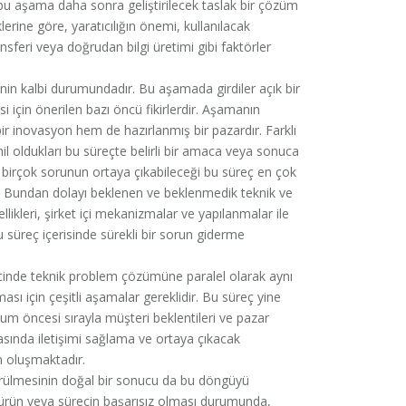
da bu aşama daha sonra geliştirilecek taslak bir çözüm
erine göre, yaratıcılığın önemi, kullanılacak
ransferi veya doğrudan bilgi üretimi gibi faktörler
in kalbi durumundadır. Bu aşamada girdiler açık bir
i için önerilen bazı öncü fikirlerdir. Aşamanın
r inovasyon hem de hazırlanmış bir pazardır. Farklı
il oldukları bu süreçte belirli bir amaca veya sonuca
k birçok sorunun ortaya çıkabileceği bu süreç en çok
 Bundan dolayı beklenen ve beklenmedik teknik ve
likleri, şirket içi mekanizmalar ve yapılanmalar ile
u süreç içerisinde sürekli bir sorun giderme
inde teknik problem çözümüne paralel olarak aynı
ı için çeşitli aşamalar gereklidir. Bu süreç yine
num öncesi sırayla müşteri beklentileri ve pazar
asında iletişimi sağlama ve ortaya çıkacak
n oluşmaktadır.
ülmesinin doğal bir sonucu da bu döngüyü
i ürün veya sürecin başarısız olması durumunda,