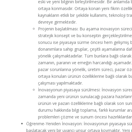
eski ve yeni bilginin birleştirilmesidir. Bir anlam
ortaya konmasıdır. Ortaya konan yeni fikrin özellikl
kaynakların etkili bir şekilde kullanımı, teknoloji t
devreye girmektedir.
Projenin başlatılması: Bu aşama inovasyon sürecin
stratejik konsept ve bu konseptin gerçekleştirilmes
sonucu ise piyasaya sürme öncesi hem gelişmiş bi
donanımlara sahip gruplar, çeşitli aşamalarına dah
yönelik çalışmaktadırlar. Tüm bunlara bağlı olara
zamanın, paranın ve emeğin harcandığı aşamadır.
pazar sorunlarına yönelik, üretim süreci, pazar özel
ortaya konulan ürünün özelliklerine bağlı olarak b
çalışması yapılmaktadır.
İnovasyonun piyasaya sürülmesi: İnovasyon sürec
zamanda yeni ürünün sunulacağı pazara hazırlanmas
ürünün ve pazarı özelliklerine bağlı olarak son su
durumu hakkında bilgi toplama, farklı kurumlar ar
problemleri çözme ve sunum öncesi hazırlıklarda
Öğrenme-Yeniden İnovasyon: İnovasyonun piyasaya sür
başlatacak yeni bir uyarıcı unsur ortaya koymaktır. Yen