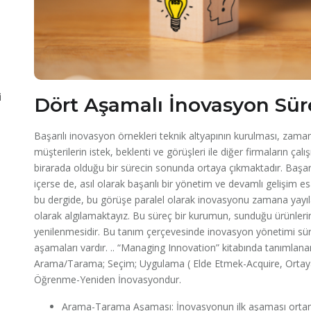
i
Dört Aşamalı İnovasyon Sür
Başarılı inovasyon örnekleri teknik altyapının kurulması, zama
müşterilerin istek, beklenti ve görüşleri ile diğer firmaların çalı
birarada olduğu bir sürecin sonunda ortaya çıkmaktadır. Başa
içerse de, asıl olarak başarılı bir yönetim ve devamlı gelişim es
bu dergide, bu görüşe paralel olarak inovasyonu zamana yayılan ç
olarak algılamaktayız. Bu süreç bir kurumun, sunduğu ürünlerin, b
yenilenmesidir. Bu tanım çerçevesinde inovasyon yönetimi süre
aşamaları vardır. .. “Managing Innovation” kitabında tanımlana
Arama/Tarama; Seçim; Uygulama ( Elde Etmek-Acquire, Orta
Öğrenme-Yeniden İnovasyondur.
Arama-Tarama Aşaması: İnovasyonun ilk aşaması ortamda