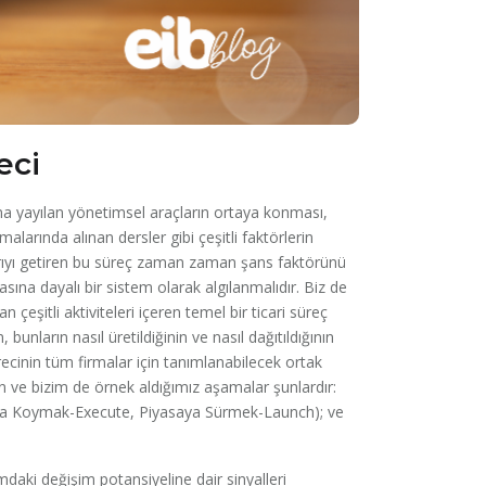
eci
na yayılan yönetimsel araçların ortaya konması,
şmalarında alınan dersler gibi çeşitli faktörlerin
rıyı getiren bu süreç zaman zaman şans faktörünü
asına dayalı bir sistem olarak algılanmalıdır. Biz de
eşitli aktiviteleri içeren temel bir ticari süreç
unların nasıl üretildiğinin ve nasıl dağıtıldığının
cinin tüm firmalar için tanımlanabilecek ortak
n ve bizim de örnek aldığımız aşamalar şunlardır:
ya Koymak-Execute, Piyasaya Sürmek-Launch); ve
ki değişim potansiyeline dair sinyalleri