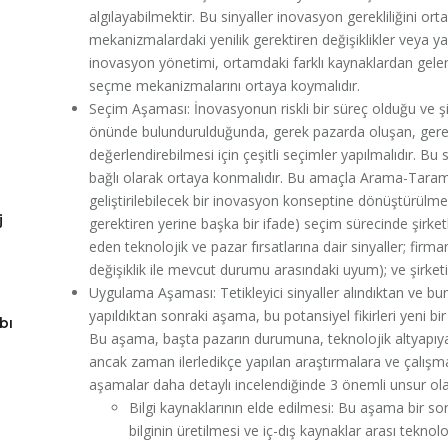
algılayabilmektir. Bu sinyaller inovasyon gerekliliğini orta
mekanizmalardaki yenilik gerektiren değişiklikler veya yasal
inovasyon yönetimi, ortamdaki farklı kaynaklardan gelen 
seçme mekanizmalarını ortaya koymalıdır.
Seçim Aşaması: İnovasyonun riskli bir süreç olduğu ve ş
önünde bulundurulduğunda, gerek pazarda oluşan, gereks
değerlendirebilmesi için çeşitli seçimler yapılmalıdır. Bu
bağlı olarak ortaya konmalıdır. Bu amaçla Arama-Taram
geliştirilebilecek bir inovasyon konseptine dönüştürülmesi
j
gerektiren yerine başka bir ifade) seçim sürecinde şirketle
eden teknolojik ve pazar fırsatlarına dair sinyaller; firma
değişiklik ile mevcut durumu arasındaki uyum); ve şirketin
Uygulama Aşaması: Tetikleyici sinyaller alındıktan ve bunl
yapıldıktan sonraki aşama, bu potansiyel fikirleri yeni b
bı
Bu aşama, başta pazarın durumuna, teknolojik altyapıya v
ancak zaman ilerledikçe yapılan araştırmalara ve çalışmala
aşamalar daha detaylı incelendiğinde 3 önemli unsur olar
Bilgi kaynaklarının elde edilmesi: Bu aşama bir sor
bilginin üretilmesi ve iç-dış kaynaklar arası teknol