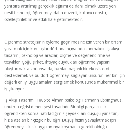
yanı sıra artırılmış gerçeklik eğitimi de dahil olmak üzere yeni
nesil teknoloji, öğrenmeyi daha düzenli, kullanıcı dostu,
özelleştirilebilir ve etkili hale getirmektedir.
Öğrenme stratejisinin eyleme geçirilmesine izin veren bir ortam
yaratmak için kuruluşlar dört ana açıya odaklanmalıdır: iş akışı
tasarımı, teknoloji ve araçlar, ölçme ve değerlendirme ve
teşvikler. Çoğu şirket, ihtiyaç duydukları öğrenme yapısını
oluşturmakta zorlansa da, bazıları başarılı bir ekosistemi
desteklemek ve bu dört öğrenmeyi sağlayan unsurun her biri için
değerli en iyi uygulamaları sergilemek konusunda mükemmel bir
iş çıkarıyor.
İş Akışı Tasarımı: 1885'te Alman psikolog Hermann Ebbinghaus,
unutma eğrisi denen şeyi tasarladı. Bir bilgi parçasını ilk
öğrendikten sonra hatırladığımız şeydeki ani düşüşü yansıtan,
hızla azalan bir çizgidir bu eğri. Düşüş hızını yavaşlatmak için
öğrenmeyi sık sık uygulamaya koymanın gerekli olduğu