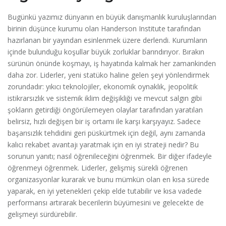
Bugünkü yazımız dünyanın en büyük danışmanlık kuruluşlarından
birinin düşünce kurumu olan Handerson Institute tarafından
hazırlanan bir yayından esinlenmek üzere derlendi. Kurumların
içinde bulunduğu koşullar büyük zorluklar barındırıyor. Bırakın
sürünün önünde koşmayı, iş hayatında kalmak her zamankinden
daha zor. Liderler, yeni statüko haline gelen şeyi yönlendirmek
zorundadır: yıkıcı teknolojiler, ekonomik oynaklık, jeopolitik
istikrarsızlık ve sistemik iklim değişikliği ve mevcut salgın gibi
şokların getirdiği öngörülemeyen olaylar tarafından yaratılan
belirsiz, hızlı değişen bir iş ortamı ile karşı karşıyayız. Sadece
başarısızlık tehdidini geri püskürtmek için değil, aynı zamanda
kalıcı rekabet avantajı yaratmak için en iyi strateji nedir? Bu
sorunun yanıtı; nasıl öğrenileceğini öğrenmek. Bir diğer ifadeyle
öğrenmeyi öğrenmek. Liderler, gelişmiş sürekli öğrenen
organizasyonlar kurarak ve bunu mümkün olan en kısa sürede
yaparak, en iyi yetenekleri çekip elde tutabilir ve kısa vadede
performansı artırarak becerilerin büyümesini ve gelecekte de
gelişmeyi sürdürebilir.