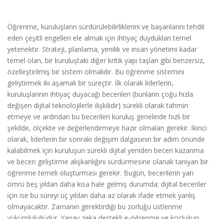
Öğrenme, kuruluşların sürdürülebilirliklerini ve başarılarını tehdit
eden çeşitli engelleri ele almak için ihtiyaç duydukları temel
yetenektir. Strateji, planlama, yenilik ve insan yönetimi kadar
temel olan, bir kuruluştaki diğer kritik yapı taşları gibi benzersiz,
özelleştirilmiş bir sistem olmalıdır. Bu öğrenme sistemini
geliştirmek iki aşamalı bir süreçtir. İlk olarak liderlerin,
kuruluşlarının ihtiyaç duyacağı becerileri (bunların çoğu hızla
değişen dijital teknolojilerle ilişkilidir) sürekli olarak tahmin
etmeye ve ardından bu becerileri kuruluş genelinde hızlı bir
şekilde, ölçekte ve değerlendirmeye hazır olmaları gerekir. İkinci
olarak, liderlerin bir sonraki değişim dalgasının bir adım önünde
kalabilmek için kuruluşun sürekli dijital yeniden beceri kazanma
ve beceri geliştirme alışkanlığını sürdürmesine olanak tanıyan bir
öğrenme temeli oluşturması gerekir. Bugün, becerilerin yarı
ömrü beş yıldan daha kısa hale gelmiş durumda; dijital beceriler
için ise bu süreyi üç yıldan daha az olarak ifade etmek yanlış
olmayacaktır. Zamanın gerektirdiği bu zorluğu üstlenme
yükümlülüğüdür. Yapay zeka destekli e-öğrenme ve koçluğun