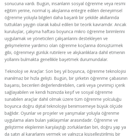
sonucuna vardı. Bugün, insanların sosyal öğrenme veya resmi
eğitim yerine, normal iş akışlarına entegre edilen deneyimsel
öğrenme yoluyla bilgileri daha başarılı bir şekilde akıllarında
tuttukları yaygın olarak kabul edilen bir teorik kavramdır. Ancak
kuruluşlar, çalışma haftası boyunca mikro öğrenme birimlerini
uygulamak ve yöneticileri çalışanlarını destekleyen ve
gelişmelerine yardımcı olan öğrenme koçlarına dönüştürmek
gibi, öğrenmeyi günlük rutinlere ve alışkanlıklara dahil etmenin
yollarını bulmakta genellikle başetmek durumundalar.
Teknoloji ve Araçlar: Son beş yıl boyunca, öğrenme teknolojisi
inanılmaz bir hızla gelişti. Bugün, bir şirketin öğrenme çabasının
başarısı, becerileri değerlendirebilen, canlı veya çevrimiçi içerik
sağlayabilen ve kendi hızınızda keşif ve sosyal öğrenme
sunabilen araçlar dahil olmak üzere tüm öğrenme yolculuğu
boyunca doğru dijital teknolojiyi benimsemeye büyük ölçüde
bağlıdır. Oyunlar ve projeler ve yarışmalar yoluyla öğrenme
uygulama alanı bulan yaklaşımlar arasındadır. Öğrenme ve
geliştirme ekiplerinin karşılaştığı zorluklardan biri, doğru yap ya
da satın al kararlarını vermek ve yalnızca kişiselleştirilmiş bir