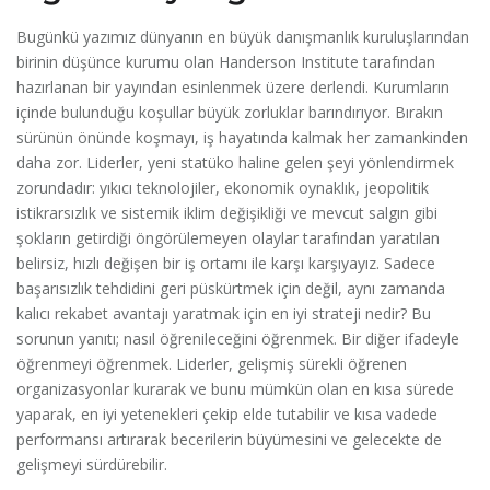
Bugünkü yazımız dünyanın en büyük danışmanlık kuruluşlarından
birinin düşünce kurumu olan Handerson Institute tarafından
hazırlanan bir yayından esinlenmek üzere derlendi. Kurumların
içinde bulunduğu koşullar büyük zorluklar barındırıyor. Bırakın
sürünün önünde koşmayı, iş hayatında kalmak her zamankinden
daha zor. Liderler, yeni statüko haline gelen şeyi yönlendirmek
zorundadır: yıkıcı teknolojiler, ekonomik oynaklık, jeopolitik
istikrarsızlık ve sistemik iklim değişikliği ve mevcut salgın gibi
şokların getirdiği öngörülemeyen olaylar tarafından yaratılan
belirsiz, hızlı değişen bir iş ortamı ile karşı karşıyayız. Sadece
başarısızlık tehdidini geri püskürtmek için değil, aynı zamanda
kalıcı rekabet avantajı yaratmak için en iyi strateji nedir? Bu
sorunun yanıtı; nasıl öğrenileceğini öğrenmek. Bir diğer ifadeyle
öğrenmeyi öğrenmek. Liderler, gelişmiş sürekli öğrenen
organizasyonlar kurarak ve bunu mümkün olan en kısa sürede
yaparak, en iyi yetenekleri çekip elde tutabilir ve kısa vadede
performansı artırarak becerilerin büyümesini ve gelecekte de
gelişmeyi sürdürebilir.