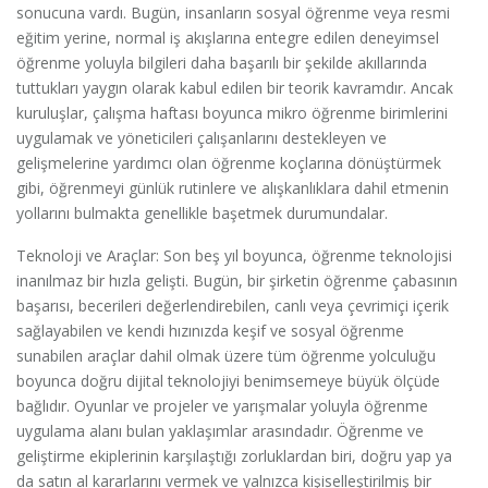
sonucuna vardı. Bugün, insanların sosyal öğrenme veya resmi
eğitim yerine, normal iş akışlarına entegre edilen deneyimsel
öğrenme yoluyla bilgileri daha başarılı bir şekilde akıllarında
tuttukları yaygın olarak kabul edilen bir teorik kavramdır. Ancak
kuruluşlar, çalışma haftası boyunca mikro öğrenme birimlerini
uygulamak ve yöneticileri çalışanlarını destekleyen ve
gelişmelerine yardımcı olan öğrenme koçlarına dönüştürmek
gibi, öğrenmeyi günlük rutinlere ve alışkanlıklara dahil etmenin
yollarını bulmakta genellikle başetmek durumundalar.
Teknoloji ve Araçlar: Son beş yıl boyunca, öğrenme teknolojisi
inanılmaz bir hızla gelişti. Bugün, bir şirketin öğrenme çabasının
başarısı, becerileri değerlendirebilen, canlı veya çevrimiçi içerik
sağlayabilen ve kendi hızınızda keşif ve sosyal öğrenme
sunabilen araçlar dahil olmak üzere tüm öğrenme yolculuğu
boyunca doğru dijital teknolojiyi benimsemeye büyük ölçüde
bağlıdır. Oyunlar ve projeler ve yarışmalar yoluyla öğrenme
uygulama alanı bulan yaklaşımlar arasındadır. Öğrenme ve
geliştirme ekiplerinin karşılaştığı zorluklardan biri, doğru yap ya
da satın al kararlarını vermek ve yalnızca kişiselleştirilmiş bir