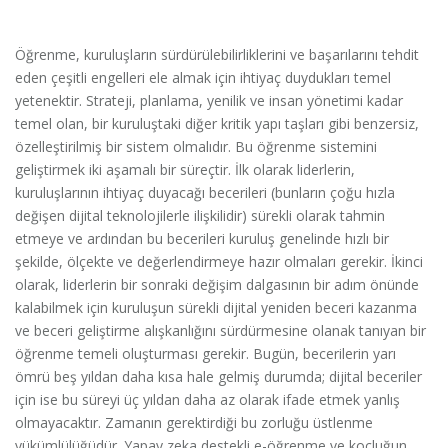
Öğrenme, kuruluşların sürdürülebilirliklerini ve başarılarını tehdit
eden çeşitli engelleri ele almak için ihtiyaç duydukları temel
yetenektir. Strateji, planlama, yenilik ve insan yönetimi kadar
temel olan, bir kuruluştaki diğer kritik yapı taşları gibi benzersiz,
özelleştirilmiş bir sistem olmalıdır. Bu öğrenme sistemini
geliştirmek iki aşamalı bir süreçtir. İlk olarak liderlerin,
kuruluşlarının ihtiyaç duyacağı becerileri (bunların çoğu hızla
değişen dijital teknolojilerle ilişkilidir) sürekli olarak tahmin
etmeye ve ardından bu becerileri kuruluş genelinde hızlı bir
şekilde, ölçekte ve değerlendirmeye hazır olmaları gerekir. İkinci
olarak, liderlerin bir sonraki değişim dalgasının bir adım önünde
kalabilmek için kuruluşun sürekli dijital yeniden beceri kazanma
ve beceri geliştirme alışkanlığını sürdürmesine olanak tanıyan bir
öğrenme temeli oluşturması gerekir. Bugün, becerilerin yarı
ömrü beş yıldan daha kısa hale gelmiş durumda; dijital beceriler
için ise bu süreyi üç yıldan daha az olarak ifade etmek yanlış
olmayacaktır. Zamanın gerektirdiği bu zorluğu üstlenme
yükümlülüğüdür. Yapay zeka destekli e-öğrenme ve koçluğun