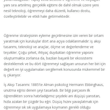
yanı sıra artırılmış gerçeklik eğitimi de dahil olmak üzere yeni
nesil teknoloji, öğrenmeyi daha düzenli, kullanıcı dostu,
özelleştirilebilir ve etkili hale getirmektedir.
Öğrenme stratejisinin eyleme geçirilmesine izin veren bir ortam
yaratmak için kuruluşlar dört ana açıya odaklanmalıdır: iş akışı
tasarımı, teknoloji ve araçlar, ölçme ve değerlendirme ve
teşvikler. Çoğu şirket, ihtiyaç duydukları öğrenme yapısını
oluşturmakta zorlansa da, bazıları başarılı bir ekosistemi
desteklemek ve bu dört öğrenmeyi sağlayan unsurun her biri için
değerli en iyi uygulamaları sergilemek konusunda mükemmel bir
iş çıkarıyor.
İş Akışı Tasarımı: 1885'te Alman psikolog Hermann Ebbinghaus,
unutma eğrisi denen şeyi tasarladı. Bir bilgi parçasını ilk
öğrendikten sonra hatırladığımız şeydeki ani düşüşü yansıtan,
hızla azalan bir çizgidir bu eğri. Düşüş hızını yavaşlatmak için
öğrenmeyi sık sık uygulamaya koymanın gerekli olduğu