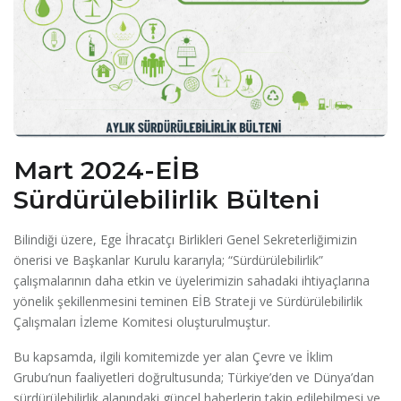
Mart 2024-EİB
Sürdürülebilirlik Bülteni
Bilindiği üzere, Ege İhracatçı Birlikleri Genel Sekreterliğimizin
önerisi ve Başkanlar Kurulu kararıyla; “Sürdürülebilirlik”
çalışmalarının daha etkin ve üyelerimizin sahadaki ihtiyaçlarına
yönelik şekillenmesini teminen EİB Strateji ve Sürdürülebilirlik
Çalışmaları İzleme Komitesi oluşturulmuştur.
Bu kapsamda, ilgili komitemizde yer alan Çevre ve İklim
Grubu’nun faaliyetleri doğrultusunda; Türkiye’den ve Dünya’dan
sürdürülebilirlik alanındaki güncel haberlerin takip edilebilmesi ve