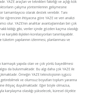
ır. YAZE araçları ve teknikleri fakirliği ve açlığı kök
ZE doktorların çalışma yöntemlerinin gelişmesine
 bir tamamlayıcısı olarak destek verebilir. Tanı
 bir öğrencinin ihtiyacına göre YAZE ve veri analizi
ımcı olur. YAZE’nin anahtar avantajlarından biri çok
klı kıldığı gibi, veriler içinde gözden kaçma olasılığı
 karşılıklı ilişkileri-korelasyonları tanımlayabilir.
e tüketim yapılarının izlenmesi, planlanması ve
ağı karmaşık yapıda olan ve çok yönlü başedilmesi
algısı da bulunmaktadır. Bu algı daha çok YAZE ile
 çıkmaktadır. Örneğin YAZE teknolojisinin işgücü
üm getirebilmek ve olumsuz boyutları toplum yararına
ine ihtiyaç duyulmaktadır. Eğer böyle olmazsa,
a karşılaşma olasılığı yükselecek, küresel ölçekte