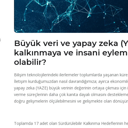
i
Büyük veri ve yapay zeka (Y
kalkınmaya ve insani eyleml
olabilir?
Bilişim teknolojilerindeki ilerlemeler toplumlarda yaşanan küres
İletişim kurduğumuzdan nasıl davrandığımıza; ayırca ekonomileri
yapay zeka (YAZE) büyük verinin değerinin ortaya çıkması için i
verme süreçlerinin daha çok kanıta dayalı olmasını destekleme
doğru gelişmelerin ölçülebilmesini ve gelişmekte olan dönüşüm
Toplamda 17 adet olan Sürdürülebilir Kalkınma Hedeflerinin he