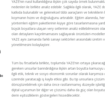
YAZE’nin nasıl kullanıldığına ilişkin çok sayıda örnek bulunmaktad
nedenleri ile birlikte analiz edebilir. Sağlıkla ilgili olarak, YA
katkıda bulunabilir ve geleneksel tıbbi aaraçların ve tekniklerin
koymanın hızını ve doğruluğunu artırabilir. Eğitim alanında, her
yöntemleri eğitim paketlerinin kişiye göre tasarlanmasına yard
büyük boyutlara ulaşan very setlerinin analiz edilebilmesini olana
olan detayların kaçırılmamasını sağlayarak örüntüleri-modelleri ve
YAZE aynı zamanda farklı sanayi sektörleri arasındaki üretim v
yönetilmesini kolaylaştırır.
j
Tüm bu fırsatlarla birlikte, toplumda YAZE’nin ortaya çıkarac
gereken unsurlar barındırdığına ilişkin artan boyutta kamuoyu 
ilgili etik, teknik ve sosyo ekonomik sorunlar olarak karşımıza
bı
üzerinde yaratacağı iş kaybı etkisi gibi. Bu tip unsurlara çöz
dönüştürebilmek için daha önce rastlanmamış düzeyde işbirliğ
dijital uçurumun bir diğer ve çözümü daha da güç olan boyutuyl
derin eşitsizliklerin göstergeleri hissedilecektir.