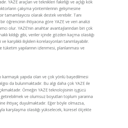
ır. YAZE araçları ve teknikleri fakirliği ve açlığı kök
ZE doktorların çalışma yöntemlerinin gelişmesine
 bir tamamlayıcısı olarak destek verebilir. Tanı
 bir öğrencinin ihtiyacına göre YAZE ve veri analizi
ımcı olur. YAZE’nin anahtar avantajlarından biri çok
klı kıldığı gibi, veriler içinde gözden kaçma olasılığı
 karşılıklı ilişkileri-korelasyonları tanımlayabilir.
e tüketim yapılarının izlenmesi, planlanması ve
ağı karmaşık yapıda olan ve çok yönlü başedilmesi
algısı da bulunmaktadır. Bu algı daha çok YAZE ile
 çıkmaktadır. Örneğin YAZE teknolojisinin işgücü
üm getirebilmek ve olumsuz boyutları toplum yararına
ine ihtiyaç duyulmaktadır. Eğer böyle olmazsa,
a karşılaşma olasılığı yükselecek, küresel ölçekte