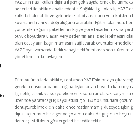
YAZE’nin nasıl kullanıldığına ilişkin çok sayıda örnek bulunmaktad
nedenleri ile birlikte analiz edebilir. Sağlıkla ilgili olarak, YA
katkıda bulunabilir ve geleneksel tıbbi aaraçların ve tekniklerin
koymanın hızını ve doğruluğunu artırabilir. Eğitim alanında, her
yöntemleri eğitim paketlerinin kişiye göre tasarlanmasına yard
büyük boyutlara ulaşan very setlerinin analiz edilebilmesini olana
olan detayların kaçırılmamasını sağlayarak örüntüleri-modelleri ve
YAZE aynı zamanda farklı sanayi sektörleri arasındaki üretim v
yönetilmesini kolaylaştırır.
j
Tüm bu fırsatlarla birlikte, toplumda YAZE’nin ortaya çıkarac
gereken unsurlar barındırdığına ilişkin artan boyutta kamuoyu 
ilgili etik, teknik ve sosyo ekonomik sorunlar olarak karşımıza
bı
üzerinde yaratacağı iş kaybı etkisi gibi. Bu tip unsurlara çöz
dönüştürebilmek için daha önce rastlanmamış düzeyde işbirliğ
dijital uçurumun bir diğer ve çözümü daha da güç olan boyutuyl
derin eşitsizliklerin göstergeleri hissedilecektir.