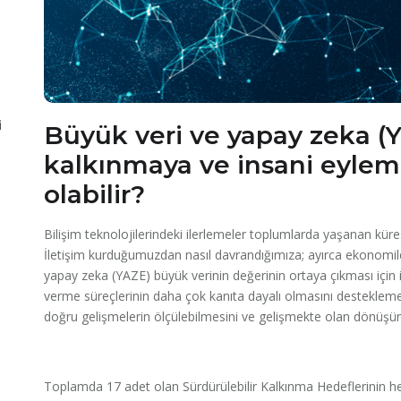
i
Büyük veri ve yapay zeka (Y
kalkınmaya ve insani eyleml
olabilir?
Bilişim teknolojilerindeki ilerlemeler toplumlarda yaşanan küres
İletişim kurduğumuzdan nasıl davrandığımıza; ayırca ekonomileri
yapay zeka (YAZE) büyük verinin değerinin ortaya çıkması için i
verme süreçlerinin daha çok kanıta dayalı olmasını destekleme
doğru gelişmelerin ölçülebilmesini ve gelişmekte olan dönüşüm
Toplamda 17 adet olan Sürdürülebilir Kalkınma Hedeflerinin he