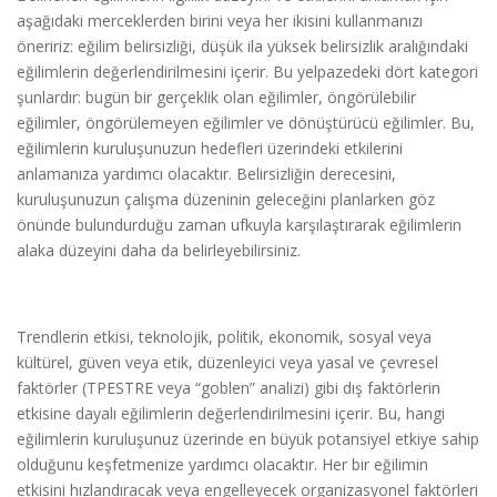
aşağıdaki merceklerden birini veya her ikisini kullanmanızı
öneririz: eğilim belirsizliği, düşük ila yüksek belirsizlik aralığındaki
eğilimlerin değerlendirilmesini içerir. Bu yelpazedeki dört kategori
şunlardır: bugün bir gerçeklik olan eğilimler, öngörülebilir
eğilimler, öngörülemeyen eğilimler ve dönüştürücü eğilimler. Bu,
eğilimlerin kuruluşunuzun hedefleri üzerindeki etkilerini
anlamanıza yardımcı olacaktır. Belirsizliğin derecesini,
kuruluşunuzun çalışma düzeninin geleceğini planlarken göz
önünde bulundurduğu zaman ufkuyla karşılaştırarak eğilimlerin
alaka düzeyini daha da belirleyebilirsiniz.
Trendlerin etkisi, teknolojik, politik, ekonomik, sosyal veya
kültürel, güven veya etik, düzenleyici veya yasal ve çevresel
faktörler (TPESTRE veya “goblen” analizi) gibi dış faktörlerin
etkisine dayalı eğilimlerin değerlendirilmesini içerir. Bu, hangi
eğilimlerin kuruluşunuz üzerinde en büyük potansiyel etkiye sahip
olduğunu keşfetmenize yardımcı olacaktır. Her bir eğilimin
etkisini hızlandıracak veya engelleyecek organizasyonel faktörleri