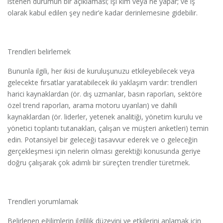
istenen durumun bir açıklaması; işi kim veya ne yapar; ve iş
olarak kabul edilen şey nedir’e kadar derinlemesine gidebilir.
Trendleri belirlemek
Bununla ilgili, her ikisi de kuruluşunuzu etkileyebilecek veya
gelecekte fırsatlar yaratabilecek iki yaklaşım vardır: trendleri
harici kaynaklardan (ör. dış uzmanlar, basın raporları, sektöre
özel trend raporları, arama motoru uyarıları) ve dahili
kaynaklardan (ör. liderler, yetenek analitiği, yönetim kurulu ve
yönetici toplantı tutanakları, çalışan ve müşteri anketleri) temin
edin. Potansiyel bir geleceği tasavvur ederek ve o geleceğin
gerçekleşmesi için nelerin olması gerektiği konusunda geriye
doğru çalışarak çok adımlı bir süreçten trendler türetmek.
Trendleri yorumlamak
Belirlenen eğilimlerin ilgililik düzeyini ve etkilerini anlamak için