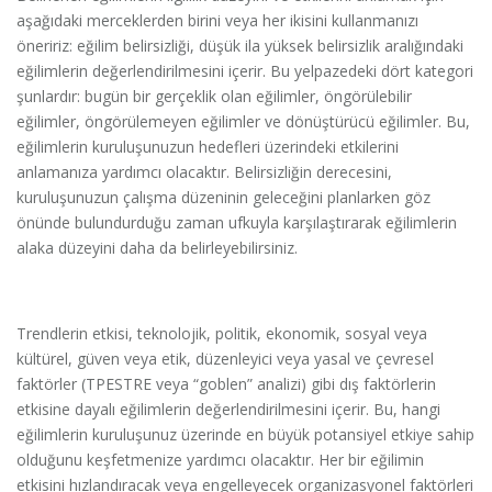
aşağıdaki merceklerden birini veya her ikisini kullanmanızı
öneririz: eğilim belirsizliği, düşük ila yüksek belirsizlik aralığındaki
eğilimlerin değerlendirilmesini içerir. Bu yelpazedeki dört kategori
şunlardır: bugün bir gerçeklik olan eğilimler, öngörülebilir
eğilimler, öngörülemeyen eğilimler ve dönüştürücü eğilimler. Bu,
eğilimlerin kuruluşunuzun hedefleri üzerindeki etkilerini
anlamanıza yardımcı olacaktır. Belirsizliğin derecesini,
kuruluşunuzun çalışma düzeninin geleceğini planlarken göz
önünde bulundurduğu zaman ufkuyla karşılaştırarak eğilimlerin
alaka düzeyini daha da belirleyebilirsiniz.
Trendlerin etkisi, teknolojik, politik, ekonomik, sosyal veya
kültürel, güven veya etik, düzenleyici veya yasal ve çevresel
faktörler (TPESTRE veya “goblen” analizi) gibi dış faktörlerin
etkisine dayalı eğilimlerin değerlendirilmesini içerir. Bu, hangi
eğilimlerin kuruluşunuz üzerinde en büyük potansiyel etkiye sahip
olduğunu keşfetmenize yardımcı olacaktır. Her bir eğilimin
etkisini hızlandıracak veya engelleyecek organizasyonel faktörleri