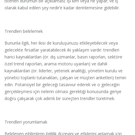
istenen durumun bir açıklaması; işi kim veya ne yapar; ve iş
olarak kabul edilen şey nedir’e kadar derinlemesine gidebilir.
Trendleri belirlemek
Bununla ilgili, her ikisi de kuruluşunuzu etkileyebilecek veya
gelecekte fırsatlar yaratabilecek iki yaklaşım vardır: trendleri
harici kaynaklardan (ör. dış uzmanlar, basın raporları, sektöre
özel trend raporları, arama motoru uyarıları) ve dahili
kaynaklardan (ör. liderler, yetenek analitiği, yönetim kurulu ve
yönetici toplantı tutanakları, çalışan ve müşteri anketleri) temin
edin. Potansiyel bir geleceği tasavvur ederek ve o geleceğin
gerçekleşmesi için nelerin olması gerektiği konusunda geriye
doğru çalışarak çok adımlı bir süreçten trendler türetmek.
Trendleri yorumlamak
Belirlenen eğilimlerin ilgililik düzeyini ve etkilerini anlamak için