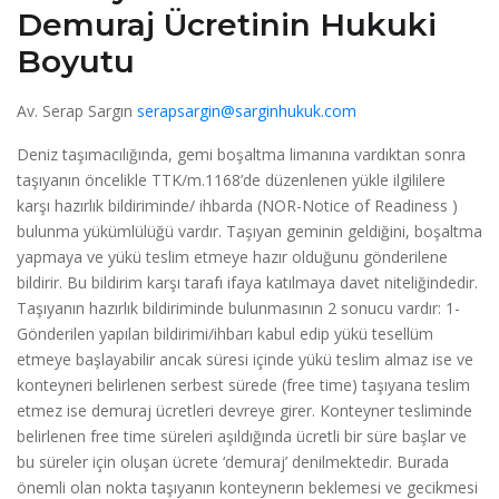
Demuraj Ücretinin Hukuki
Boyutu
Av. Serap Sargın
serapsargin@sarginhukuk.com
Deniz taşımacılığında, gemi boşaltma limanına vardıktan sonra
taşıyanın öncelikle TTK/m.1168’de düzenlenen yükle ilgililere
karşı hazırlık bildiriminde/ ihbarda (NOR-Notice of Readiness )
bulunma yükümlülüğü vardır. Taşıyan geminin geldiğini, boşaltma
yapmaya ve yükü teslim etmeye hazır olduğunu gönderilene
bildirir. Bu bildirim karşı tarafı ifaya katılmaya davet niteliğindedir.
Taşıyanın hazırlık bildiriminde bulunmasının 2 sonucu vardır: 1-
Gönderilen yapılan bildirimi/ihbarı kabul edip yükü tesellüm
etmeye başlayabilir ancak süresi içinde yükü teslim almaz ise ve
konteyneri belirlenen serbest sürede (free time) taşıyana teslim
etmez ise demuraj ücretleri devreye girer. Konteyner tesliminde
belirlenen free time süreleri aşıldığında ücretli bir süre başlar ve
bu süreler için oluşan ücrete ‘demuraj’ denilmektedir. Burada
önemli olan nokta taşıyanın konteynerın beklemesi ve gecikmesi