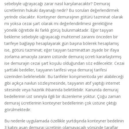
sebebiyle uğrayacağı zarar nasıl karşılanacaktır? Demuraj
ücretlerinin hukuki dayanağı nedir? Bu soruları değerlendirmek
yerinde olacaktır. Konteyner demurajının götürü tazminat olarak
mı yoksa cezai şart olarak mı değerlendirilmesi gerektiğine
yönelik öğretide iki farklı görüş bulunmaktadır. Eğer taşıyan
bekleme sebebiyle uğrayacağı muhtemel zararını önceden bir
tarifeye bağlayıp hesaplayarak gün başına bölerek hesaplamış
ise, götürü tazminat; eğer taşıyan tazminattan ziyade bir ifaya
zorlama amacıyla zararın üstünde demuraj ücreti kararlaştırmış
ise demurajın cezai şart koşulu olduğundan söz edilecektir. Cezai
şarttaki bedeller, taşıyanın tarifesi veya demuraj tarifesi
üzerinden belirlenebilir. Bu tarifeler konşimentoda yer alabileceği
gibi açıkça navlun sözleşmesinde, taşıyanın atıf yaptığı internet
sitesinde veya hazırlık ihbarında belirtilebilir. Kanunda demuraj
bedellerinin üst sınırıyla ilgili bir düzenleme yoktur. Çoğu zaman
demuraj ücretlerinin konteyner bedellerinin çok üstüne çıktığı
görülmektedir.
Bu nedenle uygulamada özellikle yurtdışında konteyner bedelinin
3 katını aşan demuraj ücretinin olamayacağı yönünde taraflar