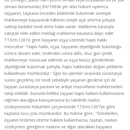
olması durumunda) BK/108’de yer alan hüküm uyarınca
taşıyanın, taşıtana önceden bildirimde bulunmak suretiyle
mahkemeye başvurarak hâkimin izniyle açık artırma yoluyla
sattırıp bedelini tevdi etme hakkı vardır. Mahkeme kararıyla
satıştan elde edilen meblağ mahkeme kasasına depo edilir.
TTK/m.1201’e göre taşıyanın eşya üzerinde hapis hakkı
mevcuttur. “Hapis hakkı, eşya, taşıyanın zilyetliğinde bulunduğu
sürece devam eder; teslimden sonra dahi, otuz gün içinde
mahkemeye müracaat edilmek ve eşya henüz gönderilenin
zilyetliğinde bulunmak şartıyla, hapis hakkından doğan yetkilerin
kullanılması mümkündür.” Eğer bu işlemler sırasında sürastarya
süresi geçirilmiş ise tevdi sebebiyle yaşanan gecikme için de
taşıyan sürastarya parasını ve ardiye masraflarını mahkemeden
talep edebilir. Bununla birlikte taşıyan hapis hakkını kullanmasına
rağmen alacağına kavuşamazsa bu takdirde navlun
sözleşmesinin hükümleri çerçevesinde TTK/m.1207’ye göre
taşıtana rücu yolu mümkündür. Bu hükme göre ; “Gönderilen,
eşyanın teslimini isteme hakkını kullanmazsa, taşıtan, navlun
sözleşmesi gereğince navlunu ve diğer alacakları taşıyana