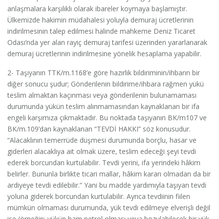
anlaşmalara karşılıklı olarak ibareler koymaya başlamıştır.
Ülkemizde hakimin müdahalesi yoluyla demuraj ücretlerinin
indirilmesinin talep edilmesi halinde mahkeme Deniz Ticaret
Odası’nda yer alan rayiç demuraj tarifesi üzerinden yararlanarak
demuraj ücretlerinin indirilmesine yönelik hesaplama yapabilir.
2- Taşıyanın TTK/m.1168’e göre hazırlık bildiriminin/ihbarın bir
diğer sonucu şudur; Gönderilenin bildirime/ihbara rağmen yükü
teslim almaktan kaçınması veya gönderilenin bulunamaması
durumunda yükün teslim alınmamasından kaynaklanan bir ifa
engeli karşımıza çıkmaktadır. Bu noktada taşıyanın BK/m107 ve
BK/m.109’dan kaynaklanan “TEVDİ HAKKI” söz konusudur.
“Alacaklının temerrüde düşmesi durumunda borçlu, hasar ve
giderleri alacaklıya ait olmak üzere, teslim edeceği şeyi tevdi
ederek borcundan kurtulabilir. Tevdi yerini, ifa yerindeki hâkim
belirler. Bununla birlikte ticari mallar, hâkim kararı olmadan da bir
ardiyeye tevdi edilebilir.” Yani bu madde yardımıyla taşıyan tevdi
yoluna giderek borcundan kurtulabilir. Ayrıca tevdiinin fiilen
mümkün olmaması durumunda, yük tevdi edilmeye elverişli değil
ise (örneğin; yükün ham petrol olması veya bozulabilecek bir yük