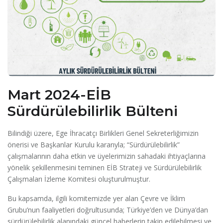
Mart 2024-EİB
Sürdürülebilirlik Bülteni
Bilindiği üzere, Ege İhracatçı Birlikleri Genel Sekreterliğimizin
önerisi ve Başkanlar Kurulu kararıyla; “Sürdürülebilirlik”
çalışmalarının daha etkin ve üyelerimizin sahadaki ihtiyaçlarına
yönelik şekillenmesini teminen EİB Strateji ve Sürdürülebilirlik
Çalışmaları İzleme Komitesi oluşturulmuştur.
Bu kapsamda, ilgili komitemizde yer alan Çevre ve İklim
Grubu’nun faaliyetleri doğrultusunda; Türkiye’den ve Dünya’dan
sürdürülebilirlik alanındaki güncel haberlerin takip edilebilmesi ve