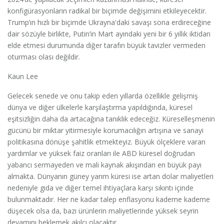
konfigürasyonların radikal bir biçimde değişimini etkileyecektir.
Trump’ın hızlı bir biçimde Ukrayna'daki savaşı sona erdireceğine
dair sözüyle birlikte, Putin’in Mart ayındaki yeni bir 6 yıllık iktidarı
elde etmesi durumunda diğer tarafın büyük tavizler vermeden
oturması olası değildir.
Kaun Lee
Gelecek senede ve onu takip eden yıllarda özellikle gelişmiş
dünya ve diğer ülkelerle karşılaştırma yapıldığında, küresel
eşitsizliğin daha da artacağına tanıklık edeceğiz. Küreselleşmenin
gücünü bir miktar yitirmesiyle korumacılığın artışına ve sanayi
politikasına dönüşe şahitlik etmekteyiz. Büyük ölçeklere varan
yardımlar ve yüksek faiz oranları ile ABD küresel doğrudan
yabancı sermayeden ve mali kaynak akışından en büyük payı
almakta. Dünyanın güney yarım küresi ise artan dolar maliyetleri
nedeniyle gıda ve diğer temel ihtiyaçlara karşı sıkıntı içinde
bulunmaktadır. Her ne kadar talep enflasyonu kademe kademe
düşecek olsa da, bazı ürünlerin maliyetlerinde yüksek seyrin
devamını beklemek akılcı olacaktır.