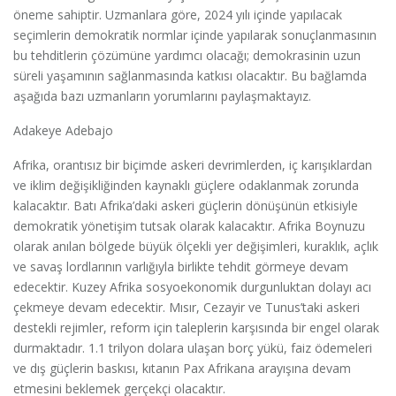
öneme sahiptir. Uzmanlara göre, 2024 yılı içinde yapılacak
seçimlerin demokratik normlar içinde yapılarak sonuçlanmasının
bu tehditlerin çözümüne yardımcı olacağı; demokrasinin uzun
süreli yaşamının sağlanmasında katkısı olacaktır. Bu bağlamda
aşağıda bazı uzmanların yorumlarını paylaşmaktayız.
Adakeye Adebajo
Afrika, orantısız bir biçimde askeri devrimlerden, iç karışıklardan
ve iklim değişikliğinden kaynaklı güçlere odaklanmak zorunda
kalacaktır. Batı Afrika’daki askeri güçlerin dönüşünün etkisiyle
demokratik yönetişim tutsak olarak kalacaktır. Afrika Boynuzu
olarak anılan bölgede büyük ölçekli yer değişimleri, kuraklık, açlık
ve savaş lordlarının varlığıyla birlikte tehdit görmeye devam
edecektir. Kuzey Afrika sosyoekonomik durgunluktan dolayı acı
çekmeye devam edecektir. Mısır, Cezayir ve Tunus’taki askeri
destekli rejimler, reform için taleplerin karşısında bir engel olarak
durmaktadır. 1.1 trilyon dolara ulaşan borç yükü, faiz ödemeleri
ve dış güçlerin baskısı, kıtanın Pax Afrikana arayışına devam
etmesini beklemek gerçekçi olacaktır.