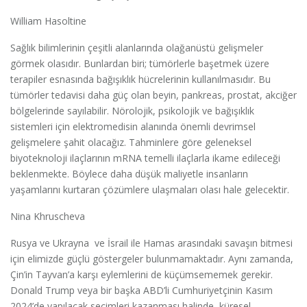
William Hasoltine
Sağlık bilimlerinin çeşitli alanlarında olağanüstü gelişmeler
görmek olasıdır. Bunlardan biri; tümörlerle başetmek üzere
terapiler esnasında bağışıklık hücrelerinin kullanılmasıdır. Bu
tümörler tedavisi daha güç olan beyin, pankreas, prostat, akciğer
bölgelerinde sayılabilir. Nörolojik, psikolojik ve bağışıklık
sistemleri için elektromedisin alanında önemli devrimsel
gelişmelere şahit olacağız. Tahminlere göre geleneksel
biyoteknoloji ilaçlarının mRNA temelli ilaçlarla ikame edileceği
beklenmekte. Böylece daha düşük maliyetle insanların
yaşamlarını kurtaran çözümlere ulaşmaları olası hale gelecektir.
Nina Khruscheva
Rusya ve Ukrayna ve İsrail ile Hamas arasındaki savaşın bitmesi
için elimizde güçlü göstergeler bulunmamaktadır. Aynı zamanda,
Çin’in Tayvan’a karşı eylemlerini de küçümsememek gerekir.
Donald Trump veya bir başka ABD’li Cumhuriyetçinin Kasım
2024’de yapılacak seçimleri kazanması halinde, küresel