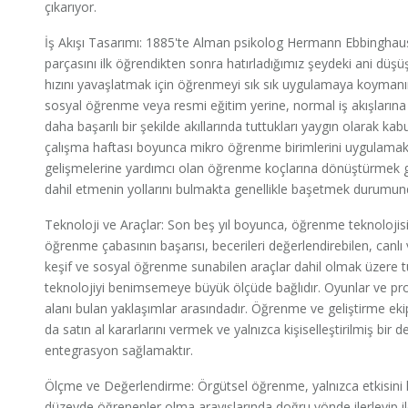
çıkarıyor.
İş Akışı Tasarımı: 1885'te Alman psikolog Hermann Ebbinghaus, 
parçasını ilk öğrendikten sonra hatırladığımız şeydeki ani düşüş
hızını yavaşlatmak için öğrenmeyi sık sık uygulamaya koymanı
sosyal öğrenme veya resmi eğitim yerine, normal iş akışlarına
daha başarılı bir şekilde akıllarında tuttukları yaygın olarak kab
çalışma haftası boyunca mikro öğrenme birimlerini uygulamak v
gelişmelerine yardımcı olan öğrenme koçlarına dönüştürmek gib
dahil etmenin yollarını bulmakta genellikle başetmek durumun
Teknoloji ve Araçlar: Son beş yıl boyunca, öğrenme teknolojisi i
öğrenme çabasının başarısı, becerileri değerlendirebilen, canlı 
keşif ve sosyal öğrenme sunabilen araçlar dahil olmak üzere
teknolojiyi benimsemeye büyük ölçüde bağlıdır. Oyunlar ve p
alanı bulan yaklaşımlar arasındadır. Öğrenme ve geliştirme ekipl
da satın al kararlarını vermek ve yalnızca kişiselleştirilmiş bir
entegrasyon sağlamaktır.
Ölçme ve Değerlendirme: Örgütsel öğrenme, yalnızca etkisini kan
düzeyde öğrenenler olma arayışlarında doğru yönde ilerleyip il