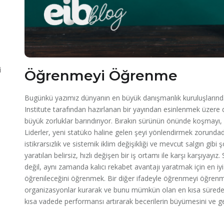
i
Öğrenmeyi Öğrenme
Bugünkü yazımız dünyanın en büyük danışmanlık kuruluşların
Institute tarafından hazırlanan bir yayından esinlenmek üzere 
büyük zorluklar barındırıyor. Bırakın sürünün önünde koşmayı
Liderler, yeni statüko haline gelen şeyi yönlendirmek zorundadır
istikrarsızlık ve sistemik iklim değişikliği ve mevcut salgın gib
yaratılan belirsiz, hızlı değişen bir iş ortamı ile karşı karşıyayı
değil, aynı zamanda kalıcı rekabet avantajı yaratmak için en iyi 
öğrenileceğini öğrenmek. Bir diğer ifadeyle öğrenmeyi öğrenme
organizasyonlar kurarak ve bunu mümkün olan en kısa sürede ya
kısa vadede performansı artırarak becerilerin büyümesini ve ge