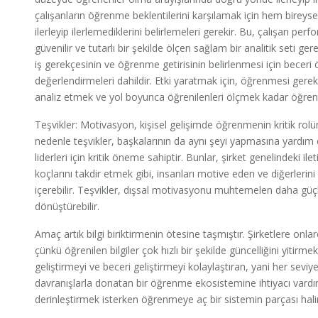
çalışanların öğrenme beklentilerini karşılamak için hem bireys
ilerleyip ilerlemediklerini belirlemeleri gerekir. Bu, çalışan per
güvenilir ve tutarlı bir şekilde ölçen sağlam bir analitik seti ger
iş gerekçesinin ve öğrenme getirisinin belirlenmesi için becer
değerlendirmeleri dahildir. Etki yaratmak için, öğrenmesi ger
analiz etmek ve yol boyunca öğrenilenleri ölçmek kadar öğre
Teşvikler: Motivasyon, kişisel gelişimde öğrenmenin kritik rolü
nedenle teşvikler, başkalarının da aynı şeyi yapmasına yardım ed
liderleri için kritik öneme sahiptir. Bunlar, şirket genelindeki 
koçlarını takdir etmek gibi, insanları motive eden ve diğerlerin
içerebilir. Teşvikler, dışsal motivasyonu muhtemelen daha güç
dönüştürebilir.
Amaç artık bilgi biriktirmenin ötesine taşmıştır. Şirketlere onlar
çünkü öğrenilen bilgiler çok hızlı bir şekilde güncelliğini yitirme
geliştirmeyi ve beceri geliştirmeyi kolaylaştıran, yani her seviye
davranışlarla donatan bir öğrenme ekosistemine ihtiyacı vardır.
derinleştirmek isterken öğrenmeye aç bir sistemin parçası hal