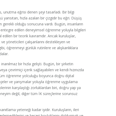
unutma eğrisi denen şeyi tasarladı. Bir bilgi
ü yansıtan, hızla azalan bir çizgidir bu eğri. Düşüş
n gerekli olduğu sonucuna vardı. Bugün, insanların
 entegre edilen deneyimsel öğrenme yoluyla bilgileri
ul edilen bir teorik kavramdır. Ancak kuruluşlar,
e yöneticileri çalışanlarını destekleyen ve
i, öğrenmeyi günlük rutinlere ve alışkanlıklara
dalar.
nanılmaz bir hızla gelişti. Bugün, bir şirketin
veya çevrimiçi içerik sağlayabilen ve kendi hızınızda
 tüm öğrenme yolculuğu boyunca doğru dijital
rojeler ve yarışmalar yoluyla öğrenme uygulama
erinin karşılaştığı zorluklardan biri, doğru yap ya
 deneyim değil, diğer tüm İK süreçlerine sorunsuz
ıtlama yeteneği kadar iyidir. Kuruluşların, ileri
erlemediklerini ve beceri boşluklarını doldurmak ve