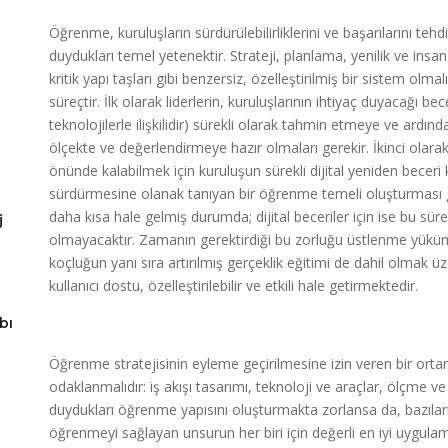
Öğrenme, kuruluşların sürdürülebilirliklerini ve başarılarını tehdi
duydukları temel yetenektir. Strateji, planlama, yenilik ve insa
kritik yapı taşları gibi benzersiz, özelleştirilmiş bir sistem olm
süreçtir. İlk olarak liderlerin, kuruluşlarının ihtiyaç duyacağı bec
teknolojilerle ilişkilidir) sürekli olarak tahmin etmeye ve ardında
ölçekte ve değerlendirmeye hazır olmaları gerekir. İkinci olarak,
önünde kalabilmek için kuruluşun sürekli dijital yeniden beceri 
sürdürmesine olanak tanıyan bir öğrenme temeli oluşturması ge
daha kısa hale gelmiş durumda; dijital beceriler için ise bu sür
j
olmayacaktır. Zamanın gerektirdiği bu zorluğu üstlenme yükü
koçluğun yanı sıra artırılmış gerçeklik eğitimi de dahil olmak ü
kullanıcı dostu, özelleştirilebilir ve etkili hale getirmektedir.
bı
Öğrenme stratejisinin eyleme geçirilmesine izin veren bir orta
odaklanmalıdır: iş akışı tasarımı, teknoloji ve araçlar, ölçme ve
duydukları öğrenme yapısını oluşturmakta zorlansa da, bazıları
öğrenmeyi sağlayan unsurun her biri için değerli en iyi uygu