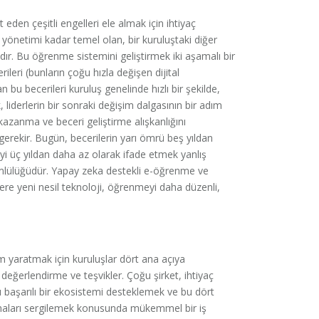
t eden çeşitli engelleri ele almak için ihtiyaç
n yönetimi kadar temel olan, bir kuruluştaki diğer
alıdır. Bu öğrenme sistemini geliştirmek iki aşamalı bir
erileri (bunların çoğu hızla değişen dijital
n bu becerileri kuruluş genelinde hızlı bir şekilde,
 liderlerin bir sonraki değişim dalgasının bir adım
kazanma ve beceri geliştirme alışkanlığını
rekir. Bugün, becerilerin yarı ömrü beş yıldan
eyi üç yıldan daha az olarak ifade etmek yanlış
mlülüğüdür. Yapay zeka destekli e-öğrenme ve
zere yeni nesil teknoloji, öğrenmeyi daha düzenli,
m yaratmak için kuruluşlar dört ana açıya
 değerlendirme ve teşvikler. Çoğu şirket, ihtiyaç
 başarılı bir ekosistemi desteklemek ve bu dört
lamaları sergilemek konusunda mükemmel bir iş