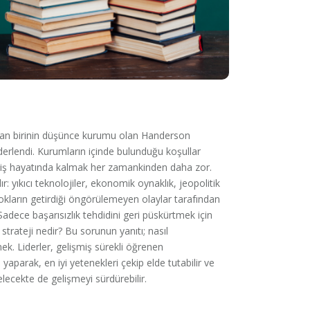
dan birinin düşünce kurumu olan Handerson
derlendi. Kurumların içinde bulunduğu koşullar
, iş hayatında kalmak her zamankinden daha zor.
: yıkıcı teknolojiler, ekonomik oynaklık, jeopolitik
i şokların getirdiği öngörülemeyen olaylar tarafından
z. Sadece başarısızlık tehdidini geri püskürtmek için
strateji nedir? Bu sorunun yanıtı; nasıl
k. Liderler, gelişmiş sürekli öğrenen
parak, en iyi yetenekleri çekip elde tutabilir ve
lecekte de gelişmeyi sürdürebilir.