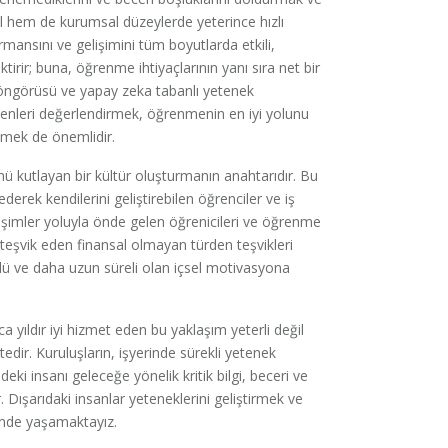
el hem de kurumsal düzeylerde yeterince hızlı
formansını ve gelişimini tüm boyutlarda etkili,
ektirir; buna, öğrenme ihtiyaçlarının yanı sıra net bir
i öngörüsü ve yapay zeka tabanlı yetenek
ekenleri değerlendirmek, öğrenmenin en iyi yolunu
nmek de önemlidir.
nü kutlayan bir kültür oluşturmanın anahtarıdır. Bu
erek kendilerini geliştirebilen öğrenciler ve iş
iletişimler yoluyla önde gelen öğrenicileri ve öğrenme
i teşvik eden finansal olmayan türden teşvikleri
lü ve daha uzun süreli olan içsel motivasyona
ca yıldır iyi hizmet eden bu yaklaşım yeterli değil
ktedir. Kuruluşların, işyerinde sürekli yetenek
deki insanı geleceğe yönelik kritik bilgi, beceri ve
 Dışarıdaki insanlar yeteneklerini geliştirmek ve
inde yaşamaktayız.