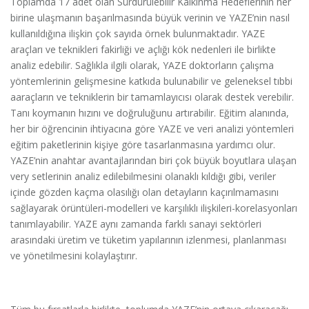
Toplamda 17 adet olan Sürdürülebilir Kalkınma Hedeflerinin her
birine ulaşmanın başarılmasında büyük verinin ve YAZE’nin nasıl
kullanıldığına ilişkin çok sayıda örnek bulunmaktadır. YAZE
araçları ve teknikleri fakirliği ve açlığı kök nedenleri ile birlikte
analiz edebilir. Sağlıkla ilgili olarak, YAZE doktorların çalışma
yöntemlerinin gelişmesine katkıda bulunabilir ve geleneksel tıbbi
aaraçların ve tekniklerin bir tamamlayıcısı olarak destek verebilir.
Tanı koymanın hızını ve doğruluğunu artırabilir. Eğitim alanında,
her bir öğrencinin ihtiyacına göre YAZE ve veri analizi yöntemleri
eğitim paketlerinin kişiye göre tasarlanmasına yardımcı olur.
YAZE’nin anahtar avantajlarından biri çok büyük boyutlara ulaşan
very setlerinin analiz edilebilmesini olanaklı kıldığı gibi, veriler
içinde gözden kaçma olasılığı olan detayların kaçırılmamasını
sağlayarak örüntüleri-modelleri ve karşılıklı ilişkileri-korelasyonları
tanımlayabilir. YAZE aynı zamanda farklı sanayi sektörleri
arasındaki üretim ve tüketim yapılarının izlenmesi, planlanması
ve yönetilmesini kolaylaştırır.