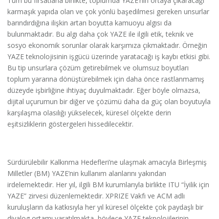
Tüm bu fırsatlarla birlikte, toplumda YAZE’nin ortaya çıkaracağı
karmaşık yapıda olan ve çok yönlü başedilmesi gereken unsurlar
barındırdığına ilişkin artan boyutta kamuoyu algısı da
bulunmaktadır. Bu algı daha çok YAZE ile ilgili etik, teknik ve
sosyo ekonomik sorunlar olarak karşımıza çıkmaktadır. Örneğin
YAZE teknolojisinin işgücü üzerinde yaratacağı iş kaybı etkisi gibi.
Bu tip unsurlara çözüm getirebilmek ve olumsuz boyutları
toplum yararına dönüştürebilmek için daha önce rastlanmamış
düzeyde işbirliğine ihtiyaç duyulmaktadır. Eğer böyle olmazsa,
dijital uçurumun bir diğer ve çözümü daha da güç olan boyutuyla
karşılaşma olasılığı yükselecek, küresel ölçekte derin
eşitsizliklerin göstergeleri hissedilecektir.
Sürdürülebilir Kalkınma Hedefleri’ne ulaşmak amacıyla Birleşmiş
Milletler (BM) YAZE’nin kullanım alanlarını yakından
irdelemektedir. Her yıl, ilgili BM kurumlarıyla birlikte ITU “İyilik için
YAZE” zirvesi düzenlemektedir. XPRIZE Vakfı ve ACM adlı
kuruluşların da katkısıyla her yıl küresel ölçekte çok paydaşlı bir
diyalog ortamı yaratılmakta, böylece YAZE teknolojilerinin