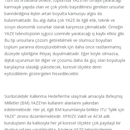
Tüm bu fırsatlarla birlikte, toplumda YAZE’nin ortaya çıkaracağı
karmaşık yapıda olan ve çok yönlü başedilmesi gereken unsurlar
barındırdığına ilişkin artan boyutta kamuoyu algısı da
bulunmaktadır. Bu algı daha çok YAZE ile ilgili etik, teknik ve
sosyo ekonomik sorunlar olarak karşımıza çıkmaktadır. Örneğin
YAZE teknolojisinin işgücü üzerinde yaratacağı iş kaybı etkisi gibi.
Bu tip unsurlara çözüm getirebilmek ve olumsuz boyutları
toplum yararına dönüştürebilmek için daha önce rastlanmamış
düzeyde işbirliğine ihtiyaç duyulmaktadır. Eğer böyle olmazsa,
dijital uçurumun bir diğer ve çözümü daha da güç olan boyutuyla
karşılaşma olasılığı yükselecek, küresel ölçekte derin
eşitsizliklerin göstergeleri hissedilecektir.
Sürdürülebilir Kalkınma Hedefleri’ne ulaşmak amacıyla Birleşmiş
Milletler (BM) YAZE’nin kullanım alanlarını yakından
irdelemektedir. Her yıl, ilgili BM kurumlarıyla birlikte ITU “İyilik için
YAZE” zirvesi düzenlemektedir. XPRIZE Vakfı ve ACM adlı
kuruluşların da katkısıyla her yıl küresel ölçekte çok paydaşlı bir
diyalog ortamı yaratılmakta, böylece YAZE teknolojilerinin