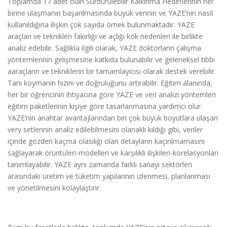
Toplamda 17 adet olan Sürdürülebilir Kalkınma Hedeflerinin her
birine ulaşmanın başarılmasında büyük verinin ve YAZE’nin nasıl
kullanıldığına ilişkin çok sayıda örnek bulunmaktadır. YAZE
araçları ve teknikleri fakirliği ve açlığı kök nedenleri ile birlikte
analiz edebilir. Sağlıkla ilgili olarak, YAZE doktorların çalışma
yöntemlerinin gelişmesine katkıda bulunabilir ve geleneksel tıbbi
aaraçların ve tekniklerin bir tamamlayıcısı olarak destek verebilir.
Tanı koymanın hızını ve doğruluğunu artırabilir. Eğitim alanında,
her bir öğrencinin ihtiyacına göre YAZE ve veri analizi yöntemleri
eğitim paketlerinin kişiye göre tasarlanmasına yardımcı olur.
YAZE’nin anahtar avantajlarından biri çok büyük boyutlara ulaşan
very setlerinin analiz edilebilmesini olanaklı kıldığı gibi, veriler
içinde gözden kaçma olasılığı olan detayların kaçırılmamasını
sağlayarak örüntüleri-modelleri ve karşılıklı ilişkileri-korelasyonları
tanımlayabilir. YAZE aynı zamanda farklı sanayi sektörleri
arasındaki üretim ve tüketim yapılarının izlenmesi, planlanması
ve yönetilmesini kolaylaştırır.