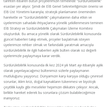
tarihten itibaren bütün projelerimizin temelinde “sürdürülebilirlik”
esasları yer alıyor. Şimdi de EİB Genel Sekreterliğimizin önerisi ve
EİB Üst Yönetimi kararıyla; stratejik planlamanın öneminden
hareketle ve “Sürdürülebilirlik” çalışmalarının daha etkin ve
üyelerimizin sahadaki ihtiyaçlarına yönelik şekillenmesini teminen
EİB Strateji ve Sürdürülebilirlik Çalışmaları İzleme Komitesi
oluşturduk. Bu amaca yönelik olarak Sürdürülebilirlik konusunda
güncel haberleri takip etmek, projeler başlatmak isteyen
üyelerimize rehber olmak ve farkındalık yaratmak amacıyla
sürdürülebilirlik ile ilgili haberleri aylık bülten olarak siz değerli
üyelerimizle paylaşmaya karar verdik.
Sürdürülebilirlik konusunda ilk kez 2024 yılı Mart ayı itibariyle aylık
olarak yayınlayacağımız bültenimizi sizlerle paylaşmanın
mutluluğunu yaşıyoruz. Dünyamızın karşı karşıya olduğu çevresel
sorunlar, iklim krizi, doğal kaynakların tükenmesi ve biyolojik
çeşitlilik kaybı gibi meseleler hepimizin dikkatini çekiyor. Ancak,
birlikle hareket ederek bu sorunlara çözüm bulabileceğimize
inanıyoruz.