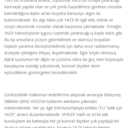
Tüm bu fırsatlarla birlikte, toplumda YAZE’nin ortaya çıkaracağı
karmaşık yapıda olan ve çok yönlü başedilmesi gereken unsurlar
barındırdığına ilişkin artan boyutta kamuoyu algısı da
bulunmaktadır. Bu algı daha çok YAZE ile ilgili etik, teknik ve
sosyo ekonomik sorunlar olarak karşımıza çıkmaktadır. Örneğin
YAZE teknolojisinin işgücü üzerinde yaratacağı iş kaybı etkisi gibi.
Bu tip unsurlara çözüm getirebilmek ve olumsuz boyutları
toplum yararına dönüştürebilmek için daha önce rastlanmamış
düzeyde işbirliğine ihtiyaç duyulmaktadır. Eğer böyle olmazsa,
dijital uçurumun bir diğer ve çözümü daha da güç olan boyutuyla
karşılaşma olasılığı yükselecek, küresel ölçekte derin
eşitsizliklerin göstergeleri hissedilecektir.
Sürdürülebilir Kalkınma Hedefleri’ne ulaşmak amacıyla Birleşmiş
Milletler (BM) YAZE’nin kullanım alanlarını yakından
irdelemektedir. Her yıl, ilgili BM kurumlarıyla birlikte ITU “İyilik için
YAZE” zirvesi düzenlemektedir. XPRIZE Vakfı ve ACM adlı
kuruluşların da katkısıyla her yıl küresel ölçekte çok paydaşlı bir
diyalog ortamı yaratılmakta, böylece YAZE teknolojilerinin