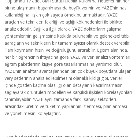
Toplamda 17 adet olan Sürdürülebilir Kalkınma Hedeflerinin her
birine ulaşmanın başarılmasında büyük verinin ve YAZE’nin nasıl
kullanıldığına ilişkin çok sayıda örnek bulunmaktadır. YAZE
araçları ve teknikleri fakirliği ve açlığı kök nedenleri ile birlikte
analiz edebilir. Sağlıkla ilgili olarak, YAZE doktorların çalışma
yöntemlerinin gelişmesine katkıda bulunabilir ve geleneksel tıbbi
aaraçların ve tekniklerin bir tamamlayıcısı olarak destek verebilir.
Tanı koymanın hızını ve doğruluğunu artırabilir. Eğitim alanında,
her bir öğrencinin ihtiyacına göre YAZE ve veri analizi yöntemleri
eğitim paketlerinin kişiye göre tasarlanmasına yardımcı olur.
YAZE’nin anahtar avantajlarından biri çok büyük boyutlara ulaşan
very setlerinin analiz edilebilmesini olanaklı kıldığı gibi, veriler
içinde gözden kaçma olasılığı olan detayların kaçırılmamasını
sağlayarak örüntüleri-modelleri ve karşılıklı ilişkileri-korelasyonları
tanımlayabilir. YAZE aynı zamanda farklı sanayi sektörleri
arasındaki üretim ve tüketim yapılarının izlenmesi, planlanması
ve yönetilmesini kolaylaştırır.