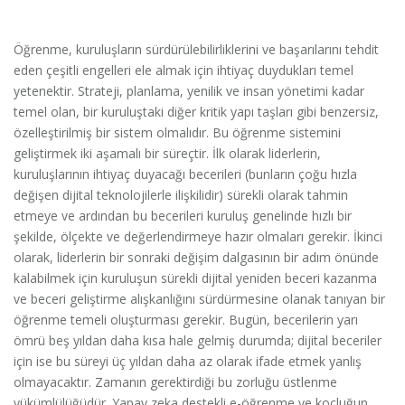
Öğrenme, kuruluşların sürdürülebilirliklerini ve başarılarını tehdit
eden çeşitli engelleri ele almak için ihtiyaç duydukları temel
yetenektir. Strateji, planlama, yenilik ve insan yönetimi kadar
temel olan, bir kuruluştaki diğer kritik yapı taşları gibi benzersiz,
özelleştirilmiş bir sistem olmalıdır. Bu öğrenme sistemini
geliştirmek iki aşamalı bir süreçtir. İlk olarak liderlerin,
kuruluşlarının ihtiyaç duyacağı becerileri (bunların çoğu hızla
değişen dijital teknolojilerle ilişkilidir) sürekli olarak tahmin
etmeye ve ardından bu becerileri kuruluş genelinde hızlı bir
şekilde, ölçekte ve değerlendirmeye hazır olmaları gerekir. İkinci
olarak, liderlerin bir sonraki değişim dalgasının bir adım önünde
kalabilmek için kuruluşun sürekli dijital yeniden beceri kazanma
ve beceri geliştirme alışkanlığını sürdürmesine olanak tanıyan bir
öğrenme temeli oluşturması gerekir. Bugün, becerilerin yarı
ömrü beş yıldan daha kısa hale gelmiş durumda; dijital beceriler
için ise bu süreyi üç yıldan daha az olarak ifade etmek yanlış
olmayacaktır. Zamanın gerektirdiği bu zorluğu üstlenme
yükümlülüğüdür. Yapay zeka destekli e-öğrenme ve koçluğun