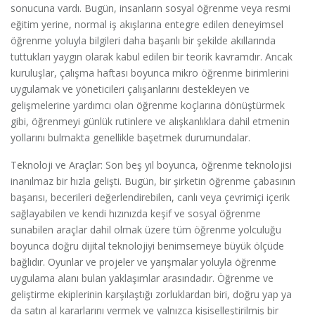
sonucuna vardı. Bugün, insanların sosyal öğrenme veya resmi
eğitim yerine, normal iş akışlarına entegre edilen deneyimsel
öğrenme yoluyla bilgileri daha başarılı bir şekilde akıllarında
tuttukları yaygın olarak kabul edilen bir teorik kavramdır. Ancak
kuruluşlar, çalışma haftası boyunca mikro öğrenme birimlerini
uygulamak ve yöneticileri çalışanlarını destekleyen ve
gelişmelerine yardımcı olan öğrenme koçlarına dönüştürmek
gibi, öğrenmeyi günlük rutinlere ve alışkanlıklara dahil etmenin
yollarını bulmakta genellikle başetmek durumundalar.
Teknoloji ve Araçlar: Son beş yıl boyunca, öğrenme teknolojisi
inanılmaz bir hızla gelişti. Bugün, bir şirketin öğrenme çabasının
başarısı, becerileri değerlendirebilen, canlı veya çevrimiçi içerik
sağlayabilen ve kendi hızınızda keşif ve sosyal öğrenme
sunabilen araçlar dahil olmak üzere tüm öğrenme yolculuğu
boyunca doğru dijital teknolojiyi benimsemeye büyük ölçüde
bağlıdır. Oyunlar ve projeler ve yarışmalar yoluyla öğrenme
uygulama alanı bulan yaklaşımlar arasındadır. Öğrenme ve
geliştirme ekiplerinin karşılaştığı zorluklardan biri, doğru yap ya
da satın al kararlarını vermek ve yalnızca kişiselleştirilmiş bir