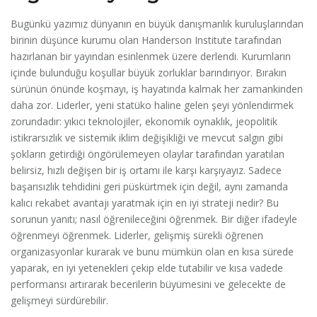
Bugünkü yazımız dünyanın en büyük danışmanlık kuruluşlarından
birinin düşünce kurumu olan Handerson Institute tarafından
hazırlanan bir yayından esinlenmek üzere derlendi. Kurumların
içinde bulunduğu koşullar büyük zorluklar barındırıyor. Bırakın
sürünün önünde koşmayı, iş hayatında kalmak her zamankinden
daha zor. Liderler, yeni statüko haline gelen şeyi yönlendirmek
zorundadır: yıkıcı teknolojiler, ekonomik oynaklık, jeopolitik
istikrarsızlık ve sistemik iklim değişikliği ve mevcut salgın gibi
şokların getirdiği öngörülemeyen olaylar tarafından yaratılan
belirsiz, hızlı değişen bir iş ortamı ile karşı karşıyayız. Sadece
başarısızlık tehdidini geri püskürtmek için değil, aynı zamanda
kalıcı rekabet avantajı yaratmak için en iyi strateji nedir? Bu
sorunun yanıtı; nasıl öğrenileceğini öğrenmek. Bir diğer ifadeyle
öğrenmeyi öğrenmek. Liderler, gelişmiş sürekli öğrenen
organizasyonlar kurarak ve bunu mümkün olan en kısa sürede
yaparak, en iyi yetenekleri çekip elde tutabilir ve kısa vadede
performansı artırarak becerilerin büyümesini ve gelecekte de
gelişmeyi sürdürebilir.