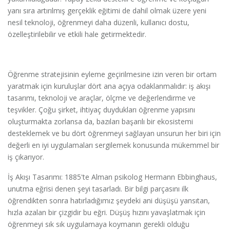
yanı sıra artırılmış gerçeklik eğitimi de dahil olmak üzere yeni
nesil teknoloji, öğrenmeyi daha düzenli, kullanıcı dostu,
özelleştirilebilir ve etkili hale getirmektedir.
Öğrenme stratejisinin eyleme geçirilmesine izin veren bir ortam
yaratmak için kuruluşlar dört ana açıya odaklanmalıdır: iş akışı
tasarımı, teknoloji ve araçlar, ölçme ve değerlendirme ve
teşvikler. Çoğu şirket, ihtiyaç duydukları öğrenme yapısını
oluşturmakta zorlansa da, bazıları başarılı bir ekosistemi
desteklemek ve bu dört öğrenmeyi sağlayan unsurun her biri için
değerli en iyi uygulamaları sergilemek konusunda mükemmel bir
iş çıkarıyor.
İş Akışı Tasarımı: 1885'te Alman psikolog Hermann Ebbinghaus,
unutma eğrisi denen şeyi tasarladı. Bir bilgi parçasını ilk
öğrendikten sonra hatırladığımız şeydeki ani düşüşü yansıtan,
hızla azalan bir çizgidir bu eğri. Düşüş hızını yavaşlatmak için
öğrenmeyi sık sık uygulamaya koymanın gerekli olduğu