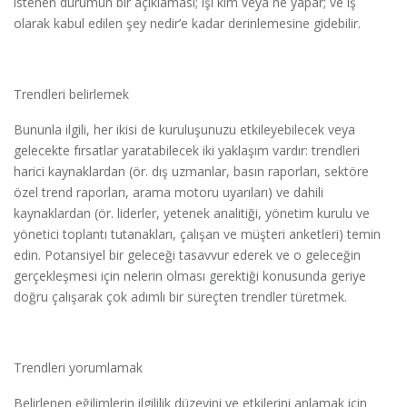
istenen durumun bir açıklaması; işi kim veya ne yapar; ve iş
olarak kabul edilen şey nedir’e kadar derinlemesine gidebilir.
Trendleri belirlemek
Bununla ilgili, her ikisi de kuruluşunuzu etkileyebilecek veya
gelecekte fırsatlar yaratabilecek iki yaklaşım vardır: trendleri
harici kaynaklardan (ör. dış uzmanlar, basın raporları, sektöre
özel trend raporları, arama motoru uyarıları) ve dahili
kaynaklardan (ör. liderler, yetenek analitiği, yönetim kurulu ve
yönetici toplantı tutanakları, çalışan ve müşteri anketleri) temin
edin. Potansiyel bir geleceği tasavvur ederek ve o geleceğin
gerçekleşmesi için nelerin olması gerektiği konusunda geriye
doğru çalışarak çok adımlı bir süreçten trendler türetmek.
Trendleri yorumlamak
Belirlenen eğilimlerin ilgililik düzeyini ve etkilerini anlamak için