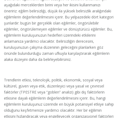
aşağıdaki merceklerden birini veya her ikisini kullanmanızı
öneririz: eğilim belirsizliği, düşük ila yüksek belirsizlik aralığındaki
eğilimlerin değerlendirilmesini içerir. Bu yelpazedeki dört kategori
şunlardır: bugün bir gerçeklik olan eğilimler, öngörülebilir
eğilimler, öngörülemeyen eğilimler ve dönüştürücü eğilimler. Bu,
eğilimlerin kuruluşunuzun hedefleri üzerindeki etkilerini
anlamanıza yardımcı olacaktır. Belirsizliğin derecesini,
kuruluşunuzun çalışma düzeninin geleceğini planlarken göz
önünde bulundurduğu zaman ufkuyla karşılaştırarak eğilimlerin
alaka düzeyini daha da belirleyebilirsiniz.
Trendlerin etkisi, teknolojik, politik, ekonomik, sosyal veya
kültürel, güven veya etik, düzenleyici veya yasal ve çevresel
faktörler (TPESTRE veya “goblen” analizi) gibi dış faktörlerin
etkisine dayalı eğilimlerin değerlendirilmesini içerir. Bu, hangi
eğilimlerin kuruluşunuz üzerinde en büyük potansiyel etkiye sahip
olduğunu keşfetmenize yardımcı olacaktır. Her bir eğilimin
etkisini hızlandıracak veya engelleyecek organizasyonel faktörleri