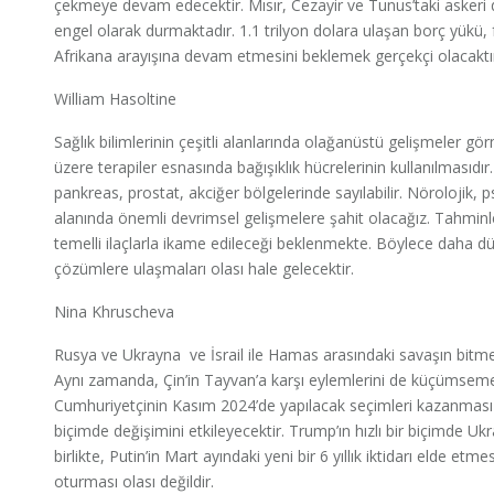
çekmeye devam edecektir. Mısır, Cezayir ve Tunus’taki askeri des
engel olarak durmaktadır. 1.1 trilyon dolara ulaşan borç yükü, f
Afrikana arayışına devam etmesini beklemek gerçekçi olacaktı
William Hasoltine
Sağlık bilimlerinin çeşitli alanlarında olağanüstü gelişmeler g
üzere terapiler esnasında bağışıklık hücrelerinin kullanılmasıdı
pankreas, prostat, akciğer bölgelerinde sayılabilir. Nörolojik, ps
alanında önemli devrimsel gelişmelere şahit olacağız. Tahminl
temelli ilaçlarla ikame edileceği beklenmekte. Böylece daha dü
çözümlere ulaşmaları olası hale gelecektir.
Nina Khruscheva
Rusya ve Ukrayna ve İsrail ile Hamas arasındaki savaşın bitme
Aynı zamanda, Çin’in Tayvan’a karşı eylemlerini de küçümsem
Cumhuriyetçinin Kasım 2024’de yapılacak seçimleri kazanması h
biçimde değişimini etkileyecektir. Trump’ın hızlı bir biçimde U
birlikte, Putin’in Mart ayındaki yeni bir 6 yıllık iktidarı elde 
oturması olası değildir.