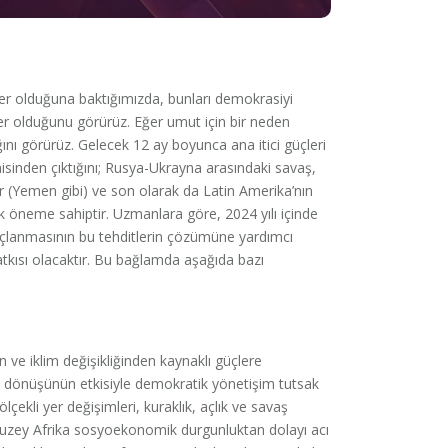
eler olduğuna baktığımızda, bunları demokrasiyi
er olduğunu görürüz. Eğer umut için bir neden
nı görürüz. Gelecek 12 ay boyunca ana itici güçleri
inden çıktığını; Rusya-Ukrayna arasındaki savaş,
r (Yemen gibi) ve son olarak da Latin Amerika’nın
ik öneme sahiptir. Uzmanlara göre, 2024 yılı içinde
uçlanmasının bu tehditlerin çözümüne yardımcı
tkısı olacaktır. Bu bağlamda aşağıda bazı
an ve iklim değişikliğinden kaynaklı güçlere
in dönüşünün etkisiyle demokratik yönetişim tutsak
çekli yer değişimleri, kuraklık, açlık ve savaş
. Kuzey Afrika sosyoekonomik durgunluktan dolayı acı