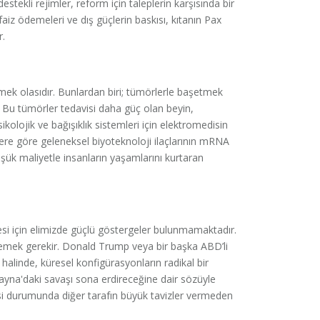
tekli rejimler, reform için taleplerin karşısında bir
aiz ödemeleri ve dış güçlerin baskısı, kıtanın Pax
r.
örmek olasıdır. Bunlardan biri; tümörlerle başetmek
r. Bu tümörler tedavisi daha güç olan beyin,
ikolojik ve bağışıklık sistemleri için elektromedisin
ere göre geleneksel biyoteknoloji ilaçlarının mRNA
şük maliyetle insanların yaşamlarını kurtaran
si için elimizde güçlü göstergeler bulunmamaktadır.
emek gerekir. Donald Trump veya bir başka ABD’li
alinde, küresel konfigürasyonların radikal bir
krayna'daki savaşı sona erdireceğine dair sözüyle
etmesi durumunda diğer tarafın büyük tavizler vermeden