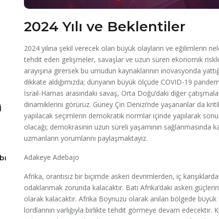
2024 Yılı ve Beklentiler
2024 yılına şekil verecek olan büyük olayların ve eğilimlerin n
tehdit eden gelişmeler, savaşlar ve uzun süren ekonomik riskl
arayışına girersek bu umudun kaynaklarının inovasyonda yattığı
dikkate aldığımızda; dünyanın büyük ölçüde COVID-19 pandemis
İsrail-Hamas arasındaki savaş, Orta Doğu’daki diğer çatışmala
dinamiklerini görürüz. Güney Çin Denizi’nde yaşananlar da krit
j
yapılacak seçimlerin demokratik normlar içinde yapılarak son
olacağı; demokrasinin uzun süreli yaşamının sağlanmasında ka
uzmanların yorumlarını paylaşmaktayız.
Adakeye Adebajo
bı
Afrika, orantısız bir biçimde askeri devrimlerden, iç karışıklard
odaklanmak zorunda kalacaktır. Batı Afrika’daki askeri güçler
olarak kalacaktır. Afrika Boynuzu olarak anılan bölgede büyük öl
lordlarının varlığıyla birlikte tehdit görmeye devam edecektir