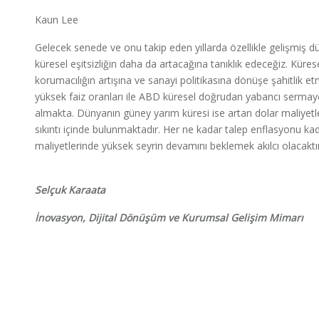
Kaun Lee
Gelecek senede ve onu takip eden yıllarda özellikle gelişmiş dü
küresel eşitsizliğin daha da artacağına tanıklık edeceğiz. Küre
korumacılığın artışına ve sanayi politikasına dönüşe şahitlik e
yüksek faiz oranları ile ABD küresel doğrudan yabancı sermay
almakta. Dünyanın güney yarım küresi ise artan dolar maliyetler
sıkıntı içinde bulunmaktadır. Her ne kadar talep enflasyonu 
maliyetlerinde yüksek seyrin devamını beklemek akılcı olacaktır
Selçuk Karaata
İnovasyon, Dijital Dönüşüm ve Kurumsal Gelişim Mimarı