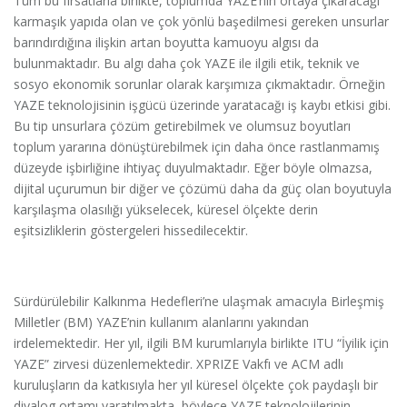
Tüm bu fırsatlarla birlikte, toplumda YAZE’nin ortaya çıkaracağı
karmaşık yapıda olan ve çok yönlü başedilmesi gereken unsurlar
barındırdığına ilişkin artan boyutta kamuoyu algısı da
bulunmaktadır. Bu algı daha çok YAZE ile ilgili etik, teknik ve
sosyo ekonomik sorunlar olarak karşımıza çıkmaktadır. Örneğin
YAZE teknolojisinin işgücü üzerinde yaratacağı iş kaybı etkisi gibi.
Bu tip unsurlara çözüm getirebilmek ve olumsuz boyutları
toplum yararına dönüştürebilmek için daha önce rastlanmamış
düzeyde işbirliğine ihtiyaç duyulmaktadır. Eğer böyle olmazsa,
dijital uçurumun bir diğer ve çözümü daha da güç olan boyutuyla
karşılaşma olasılığı yükselecek, küresel ölçekte derin
eşitsizliklerin göstergeleri hissedilecektir.
Sürdürülebilir Kalkınma Hedefleri’ne ulaşmak amacıyla Birleşmiş
Milletler (BM) YAZE’nin kullanım alanlarını yakından
irdelemektedir. Her yıl, ilgili BM kurumlarıyla birlikte ITU “İyilik için
YAZE” zirvesi düzenlemektedir. XPRIZE Vakfı ve ACM adlı
kuruluşların da katkısıyla her yıl küresel ölçekte çok paydaşlı bir
diyalog ortamı yaratılmakta, böylece YAZE teknolojilerinin