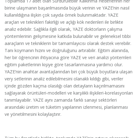
Toplamda 17 adet olan Sürdürülebilir Kalkınma Hedeflerinin her
birine ulaşmanın başarılmasında büyük verinin ve YAZE’nin nasıl
kullanıldığına ilişkin çok sayıda örnek bulunmaktadır. YAZE
araçları ve teknikleri fakirliği ve açlığı kök nedenleri ile birlikte
analiz edebilir. Sağlıkla ilgili olarak, YAZE doktorların çalışma
yöntemlerinin gelişmesine katkıda bulunabilir ve geleneksel tıbbi
aaraçların ve tekniklerin bir tamamlayıcısı olarak destek verebilir.
Tanı koymanın hızını ve doğruluğunu artırabilir. Eğitim alanında,
her bir öğrencinin ihtiyacına göre YAZE ve veri analizi yöntemleri
eğitim paketlerinin kişiye göre tasarlanmasına yardımcı olur.
YAZE’nin anahtar avantajlarından biri çok büyük boyutlara ulaşan
very setlerinin analiz edilebilmesini olanaklı kıldığı gibi, veriler
içinde gözden kaçma olasılığı olan detayların kaçırılmamasını
sağlayarak örüntüleri-modelleri ve karşılıklı ilişkileri-korelasyonları
tanımlayabilir. YAZE aynı zamanda farklı sanayi sektörleri
arasındaki üretim ve tüketim yapılarının izlenmesi, planlanması
ve yönetilmesini kolaylaştırır.