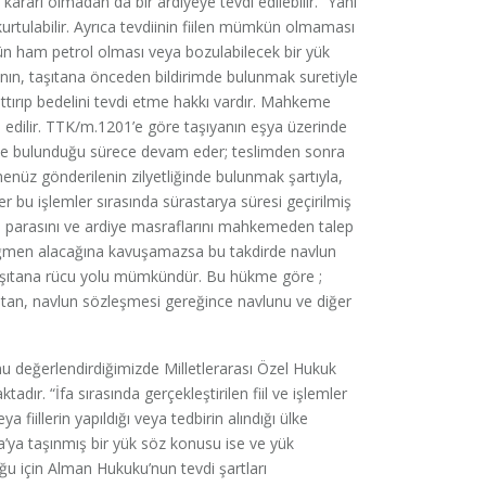
m kararı olmadan da bir ardiyeye tevdi edilebilir.” Yani
rtulabilir. Ayrıca tevdiinin fiilen mümkün olmaması
kün ham petrol olması veya bozulabilecek bir yük
ın, taşıtana önceden bildirimde bulunmak suretiyle
tırıp bedelini tevdi etme hakkı vardır. Mahkeme
edilir. TTK/m.1201’e göre taşıyanın eşya üzerinde
ğinde bulunduğu sürece devam eder; teslimden sonra
üz gönderilenin zilyetliğinde bulunmak şartıyla,
 bu işlemler sırasında sürastarya süresi geçirilmiş
a parasını ve ardiye masraflarını mahkemeden talep
 rağmen alacağına kavuşamazsa bu takdirde navlun
aşıtana rücu yolu mümkündür. Bu hükme göre ;
şıtan, navlun sözleşmesi gereğince navlunu ve diğer
u değerlendirdiğimizde Milletlerarası Özel Hukuk
r. “İfa sırasında gerçekleştirilen fiil ve işlemler
 fiillerin yapıldığı veya tedbirin alındığı ülke
a’ya taşınmış bir yük söz konusu ise ve yük
u için Alman Hukuku’nun tevdi şartları