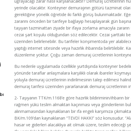
uğrayacağı zarar nasıl karşılanacaktır? Demuraj ücretlerinin h
yerinde olacaktır. Konteyner demurajının götürü tazminat olar
gerektiğine yönelik öğretide iki farklı görüş bulunmaktadır. 
zararını önceden bir tarifeye bağlayıp hesaplayarak gün başın
taşıyan tazminattan ziyade bir ifaya zorlama amacıyla zararın
cezai şart koşulu olduğundan söz edilecektir. Cezai şarttaki bed
üzerinden belirlenebilir. Bu tarifeler konşimentoda yer alabilec
yaptığı internet sitesinde veya hazırlık ihbarında belirtilebilir. K
düzenleme yoktur. Çoğu zaman demuraj ücretlerinin konteyner 
j
Bu nedenle uygulamada özellikle yurtdışında konteyner bedeli
yönünde taraflar anlaşmalara karşılıklı olarak ibareler koyma
yoluyla demuraj ücretlerinin indirilmesinin talep edilmesi hal
demuraj tarifesi üzerinden yararlanarak demuraj ücretlerinin i
bı
2- Taşıyanın TTK/m.1168’e göre hazırlık bildiriminin/ihbarın bi
rağmen yükü teslim almaktan kaçınması veya gönderilenin 
alınmamasından kaynaklanan bir ifa engeli karşımıza çıkmakt
BK/m.109’dan kaynaklanan “TEVDİ HAKKI” söz konusudur. “Al
hasar ve giderleri alacaklıya ait olmak üzere, teslim edeceği şe