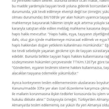
ifa yerindeki hâkim belirler. Bununla birlikte ticari mallar, hâki
bu madde yardımıyla taşıyan tevdi yoluna giderek borcundan ku
durumunda, yük tevdi edilmeye elverişli değil ise (örneğin; yü
olması durumunda) BK/108’de yer alan hüküm uyarınca taşıyan
mahkemeye başvurarak hâkimin izniyle açık artırma yoluyla sat
kararıyla satıştan elde edilen meblağ mahkeme kasasına depo 
hapis hakkı mevcuttur. “Hapis hakkı, eşya, taşıyanın zilyetli
dahi, otuz gün içinde mahkemeye müracaat edilmek ve eşya hen
hapis hakkından doğan yetkilerin kullanılması mümkündür.” Eğer
ise tevdi sebebiyle yaşanan gecikme için de taşıyan sürastary
edebilir. Bununla birlikte taşıyan hapis hakkını kullanmasına
sözleşmesinin hükümleri çerçevesinde TTK/m.1207’ye göre t
“Gönderilen, eşyanın teslimini isteme hakkını kullanmazsa, ta
alacakları taşıyana ödemekle yükümlüdür.”
Ayrıca konteynerın teslim edilememesinin uluslararası boyutun
Kanunu/madde 33’te yer alan özel düzenleme karşımıza çıkmaktadı
ile malların korunmasına ilişkin tedbirler konusunda bu işlem veya
hukuku dikkate alınır.” Dolayısıyla örneğin; Türkiye’den Almany
Almanya’da teslim edilememiş ise yükün ifa yeri Almanya olduğ