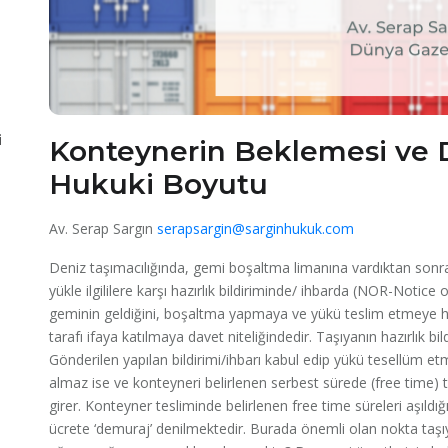
i
Konteynerin Beklemesi ve 
Hukuki Boyutu
Av. Serap Sargın
serapsargin@sarginhukuk.com
Deniz taşımacılığında, gemi boşaltma limanına vardıktan sonr
yükle ilgililere karşı hazırlık bildiriminde/ ihbarda (NOR-Noti
geminin geldiğini, boşaltma yapmaya ve yükü teslim etmeye hazı
tarafı ifaya katılmaya davet niteliğindedir. Taşıyanın hazırlık b
Gönderilen yapılan bildirimi/ihbarı kabul edip yükü tesellüm et
almaz ise ve konteyneri belirlenen serbest sürede (free time) 
girer. Konteyner tesliminde belirlenen free time süreleri aşıldığ
ücrete ‘demuraj’ denilmektedir. Burada önemli olan nokta taş