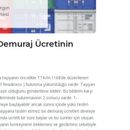
Demuraj Ücretinin
a taşıyanın öncelikle TTK/m.1168’de düzenlenen
ce of Readiness ) bulunma yükümlülüğü vardır. Taşıyan
r olduğunu gönderilene bildirir. Bu bildirim karşı
ildiriminde bulunmasının 2 sonucu vardır: 1-
meye başlayabilir ancak süresi içinde yükü teslim
taşıyana teslim etmez ise demuraj ücretleri devreye
ında ücretli bir süre başlar ve bu süreler için oluşan
ıyanın konteynerın beklemesi ve gecikmesi sebebiyle