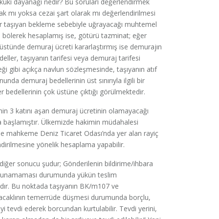
ukuki dayanağı nedir? Bu soruları değerlendirmek
ak mı yoksa cezai şart olarak mı değerlendirilmesi
Eğer taşıyan bekleme sebebiyle uğrayacağı muhtemel
a bölerek hesaplamış ise, götürü tazminat; eğer
 üstünde demuraj ücreti kararlaştırmış ise demurajın
eller, taşıyanın tarifesi veya demuraj tarifesi
eği gibi açıkça navlun sözleşmesinde, taşıyanın atıf
anunda demuraj bedellerinin üst sınırıyla ilgili bir
bedellerinin çok üstüne çıktığı görülmektedir.
nin 3 katını aşan demuraj ücretinin olamayacağı
ya başlamıştır. Ülkemizde hakimin müdahalesi
inde mahkeme Deniz Ticaret Odası’nda yer alan rayiç
ndirilmesine yönelik hesaplama yapabilir.
r diğer sonucu şudur; Gönderilenin bildirime/ihbara
bulunamaması durumunda yükün teslim
adır. Bu noktada taşıyanın BK/m107 ve
acaklının temerrüde düşmesi durumunda borçlu,
yi tevdi ederek borcundan kurtulabilir. Tevdi yerini,