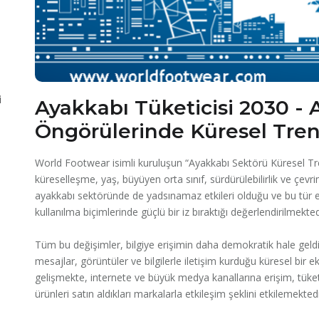
i
Ayakkabı Tüketicisi 2030 - 
Öngörülerinde Küresel Tre
World Footwear isimli kuruluşun “Ayakkabı Sektörü Küresel Trend
küreselleşme, yaş, büyüyen orta sınıf, sürdürülebilirlik ve çevrim
ayakkabı sektöründe de yadsınamaz etkileri olduğu ve bu tür eğil
kullanılma biçimlerinde güçlü bir iz bıraktığı değerlendirilmekted
Tüm bu değişimler, bilgiye erişimin daha demokratik hale geldiğ
mesajlar, görüntüler ve bilgilerle iletişim kurduğu küresel bir
gelişmekte, internete ve büyük medya kanallarına erişim, tüket
ürünleri satın aldıkları markalarla etkileşim şeklini etkilemektedi