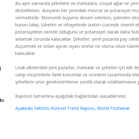
Bu aynı zamanda şirketlere ve markalara, sosyal ağlar ve çevr
desteklenen, dünyanın her yerindeki mevcut ve potansiyel müşte
vermektedir. Ekonomik büyüme devam ederken, yükselen ekonom
bunun talep, tüketim ve nihayetinde üretim üzerinde önemli etki
potansiyelinin nerede olduğunu ve potansiyel olarak daha fazla
anlamak zorunda kalacaklar. Şirketler, yerel pazarda pay sahib
düşünmek ve onları ayıran siyasi sınırlar ne olursa olsun tüke
kalacaklar.
Uzak ülkelerdeki yeni pazarlar, markalar ve şirketler için kilit de
j
sahip müşterilerle farklı konumlar ve ürünlerin tasarımında etkil
şirketlerin ürün gereksinimlerine sürekli olarak odaklanmasını 
Raporun tamamına aşağıdaki bağlantıdan ulaşabilirsiniz.
bı
Ayakkabı Sektörü Küresel Trend Raporu, World Footwear