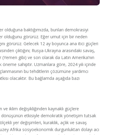
eler olduğuna baktığımızda, bunları demokrasiyi
er olduğunu görürüz. Eğer umut için bir neden
nı görürüz. Gelecek 12 ay boyunca ana itici güçleri
inden çıktığını; Rusya-Ukrayna arasındaki savaş,
r (Yemen gibi) ve son olarak da Latin Amerika’nın
ik öneme sahiptir. Uzmanlara göre, 2024 yılı içinde
uçlanmasının bu tehditlerin çözümüne yardımcı
tkısı olacaktır. Bu bağlamda aşağıda bazı
an ve iklim değişikliğinden kaynaklı güçlere
in dönüşünün etkisiyle demokratik yönetişim tutsak
çekli yer değişimleri, kuraklık, açlık ve savaş
. Kuzey Afrika sosyoekonomik durgunluktan dolayı acı