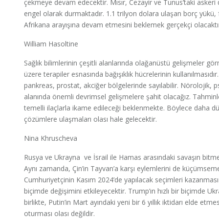
çekmeye devam edecektir. Mısır, Cezayir ve Tunus’taki askeri des
engel olarak durmaktadır. 1.1 trilyon dolara ulaşan borç yükü, f
Afrikana arayışına devam etmesini beklemek gerçekçi olacaktı
William Hasoltine
Sağlık bilimlerinin çeşitli alanlarında olağanüstü gelişmeler g
üzere terapiler esnasında bağışıklık hücrelerinin kullanılmasıdı
pankreas, prostat, akciğer bölgelerinde sayılabilir. Nörolojik, ps
alanında önemli devrimsel gelişmelere şahit olacağız. Tahminl
temelli ilaçlarla ikame edileceği beklenmekte. Böylece daha dü
çözümlere ulaşmaları olası hale gelecektir.
Nina Khruscheva
Rusya ve Ukrayna ve İsrail ile Hamas arasındaki savaşın bitme
Aynı zamanda, Çin’in Tayvan’a karşı eylemlerini de küçümsem
Cumhuriyetçinin Kasım 2024’de yapılacak seçimleri kazanması h
biçimde değişimini etkileyecektir. Trump’ın hızlı bir biçimde U
birlikte, Putin’in Mart ayındaki yeni bir 6 yıllık iktidarı elde 
oturması olası değildir.