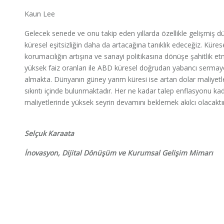
Kaun Lee
Gelecek senede ve onu takip eden yıllarda özellikle gelişmiş dü
küresel eşitsizliğin daha da artacağına tanıklık edeceğiz. Küre
korumacılığın artışına ve sanayi politikasına dönüşe şahitlik e
yüksek faiz oranları ile ABD küresel doğrudan yabancı sermay
almakta. Dünyanın güney yarım küresi ise artan dolar maliyetler
sıkıntı içinde bulunmaktadır. Her ne kadar talep enflasyonu 
maliyetlerinde yüksek seyrin devamını beklemek akılcı olacaktır
Selçuk Karaata
İnovasyon, Dijital Dönüşüm ve Kurumsal Gelişim Mimarı