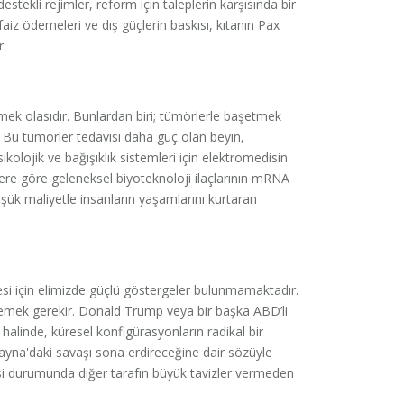
tekli rejimler, reform için taleplerin karşısında bir
aiz ödemeleri ve dış güçlerin baskısı, kıtanın Pax
r.
örmek olasıdır. Bunlardan biri; tümörlerle başetmek
r. Bu tümörler tedavisi daha güç olan beyin,
ikolojik ve bağışıklık sistemleri için elektromedisin
ere göre geleneksel biyoteknoloji ilaçlarının mRNA
şük maliyetle insanların yaşamlarını kurtaran
si için elimizde güçlü göstergeler bulunmamaktadır.
emek gerekir. Donald Trump veya bir başka ABD’li
alinde, küresel konfigürasyonların radikal bir
krayna'daki savaşı sona erdireceğine dair sözüyle
etmesi durumunda diğer tarafın büyük tavizler vermeden