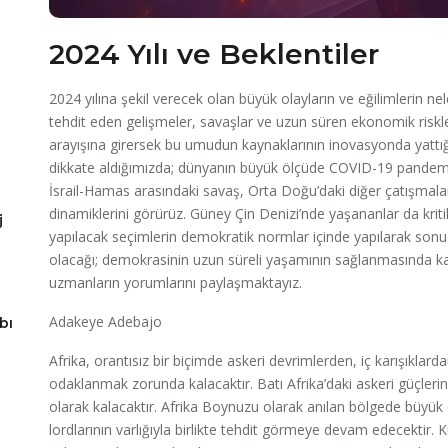
2024 Yılı ve Beklentiler
2024 yılına şekil verecek olan büyük olayların ve eğilimlerin n
tehdit eden gelişmeler, savaşlar ve uzun süren ekonomik riskl
arayışına girersek bu umudun kaynaklarının inovasyonda yattığı
dikkate aldığımızda; dünyanın büyük ölçüde COVID-19 pandemis
İsrail-Hamas arasındaki savaş, Orta Doğu’daki diğer çatışmala
dinamiklerini görürüz. Güney Çin Denizi’nde yaşananlar da krit
j
yapılacak seçimlerin demokratik normlar içinde yapılarak son
olacağı; demokrasinin uzun süreli yaşamının sağlanmasında ka
uzmanların yorumlarını paylaşmaktayız.
Adakeye Adebajo
bı
Afrika, orantısız bir biçimde askeri devrimlerden, iç karışıklard
odaklanmak zorunda kalacaktır. Batı Afrika’daki askeri güçler
olarak kalacaktır. Afrika Boynuzu olarak anılan bölgede büyük öl
lordlarının varlığıyla birlikte tehdit görmeye devam edecektir