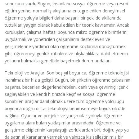
sonucuna vardı. Bugün, insanların sosyal öğrenme veya resmi
eğitim yerine, normal iş akışlarına entegre edilen deneyimsel
öğrenme yoluyla bilgileri daha başarılı bir şekilde akıllarında
tuttukları yaygın olarak kabul edilen bir teorik kavramdır. Ancak
kuruluşlar, çalışma haftası boyunca mikro öğrenme birimlerini
uygulamak ve yöneticileri çalışanlarını destekleyen ve
gelişmelerine yardımcı olan öğrenme koçlarına dönüştürmek
gibi, öğrenmeyi günlük rutinlere ve alışkanlıklara dahil etmenin
yollarını bulmakta genellikle başetmek durumundalar.
Teknoloji ve Araçlar: Son beş yıl boyunca, öğrenme teknolojisi
inanılmaz bir hızla gelişti. Bugün, bir şirketin öğrenme çabasının
başarısı, becerileri değerlendirebilen, canlı veya çevrimiçi içerik
sağlayabilen ve kendi hızınızda keşif ve sosyal öğrenme
sunabilen araçlar dahil olmak üzere tüm öğrenme yolculuğu
boyunca doğru dijital teknolojiyi benimsemeye büyük ölçüde
bağlıdır. Oyunlar ve projeler ve yarışmalar yoluyla öğrenme
uygulama alanı bulan yaklaşımlar arasındadır. Öğrenme ve
geliştirme ekiplerinin karşılaştığı zorluklardan biri, doğru yap ya
da satın al kararlarını vermek ve yalnızca kişiselleştirilmiş bir