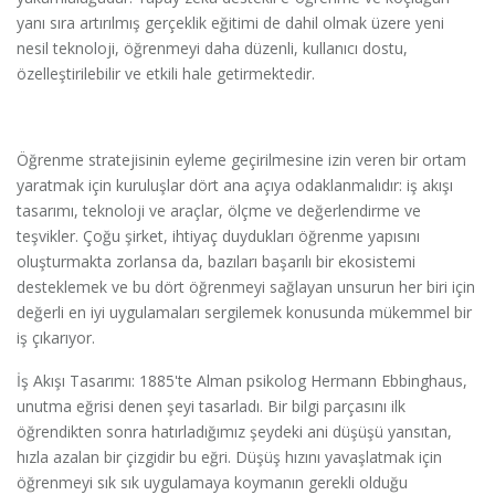
yanı sıra artırılmış gerçeklik eğitimi de dahil olmak üzere yeni
nesil teknoloji, öğrenmeyi daha düzenli, kullanıcı dostu,
özelleştirilebilir ve etkili hale getirmektedir.
Öğrenme stratejisinin eyleme geçirilmesine izin veren bir ortam
yaratmak için kuruluşlar dört ana açıya odaklanmalıdır: iş akışı
tasarımı, teknoloji ve araçlar, ölçme ve değerlendirme ve
teşvikler. Çoğu şirket, ihtiyaç duydukları öğrenme yapısını
oluşturmakta zorlansa da, bazıları başarılı bir ekosistemi
desteklemek ve bu dört öğrenmeyi sağlayan unsurun her biri için
değerli en iyi uygulamaları sergilemek konusunda mükemmel bir
iş çıkarıyor.
İş Akışı Tasarımı: 1885'te Alman psikolog Hermann Ebbinghaus,
unutma eğrisi denen şeyi tasarladı. Bir bilgi parçasını ilk
öğrendikten sonra hatırladığımız şeydeki ani düşüşü yansıtan,
hızla azalan bir çizgidir bu eğri. Düşüş hızını yavaşlatmak için
öğrenmeyi sık sık uygulamaya koymanın gerekli olduğu