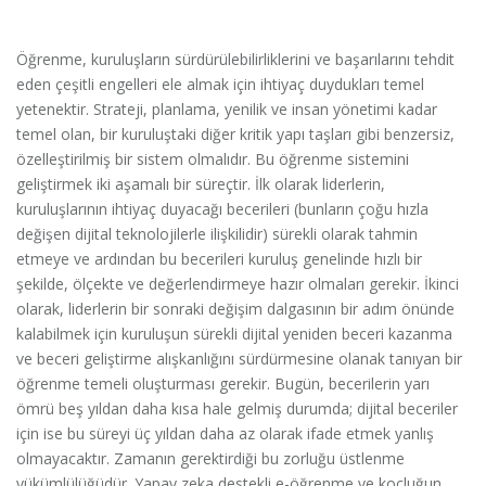
Öğrenme, kuruluşların sürdürülebilirliklerini ve başarılarını tehdit
eden çeşitli engelleri ele almak için ihtiyaç duydukları temel
yetenektir. Strateji, planlama, yenilik ve insan yönetimi kadar
temel olan, bir kuruluştaki diğer kritik yapı taşları gibi benzersiz,
özelleştirilmiş bir sistem olmalıdır. Bu öğrenme sistemini
geliştirmek iki aşamalı bir süreçtir. İlk olarak liderlerin,
kuruluşlarının ihtiyaç duyacağı becerileri (bunların çoğu hızla
değişen dijital teknolojilerle ilişkilidir) sürekli olarak tahmin
etmeye ve ardından bu becerileri kuruluş genelinde hızlı bir
şekilde, ölçekte ve değerlendirmeye hazır olmaları gerekir. İkinci
olarak, liderlerin bir sonraki değişim dalgasının bir adım önünde
kalabilmek için kuruluşun sürekli dijital yeniden beceri kazanma
ve beceri geliştirme alışkanlığını sürdürmesine olanak tanıyan bir
öğrenme temeli oluşturması gerekir. Bugün, becerilerin yarı
ömrü beş yıldan daha kısa hale gelmiş durumda; dijital beceriler
için ise bu süreyi üç yıldan daha az olarak ifade etmek yanlış
olmayacaktır. Zamanın gerektirdiği bu zorluğu üstlenme
yükümlülüğüdür. Yapay zeka destekli e-öğrenme ve koçluğun