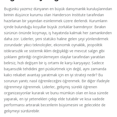
Bugünkü yazımız dünyanın en büyük danışmanlık kuruluşlarından
birinin düşünce kurumu olan Handerson Institute tarafından
hazırlanan bir yayından esinlenmek üzere derlendi. Kurumların
içinde bulunduğu koşullar büyük zorluklar barındırıyor. Bırakın
sürünün önünde koşmayı, iş hayatında kalmak her zamankinden
daha zor. Liderler, yeni statüko haline gelen şeyi yönlendirmek
zorundadır: yıkıcı teknolojiler, ekonomik oynaklık, jeopolitik
istikrarsızlık ve sistemik iklim değişikliği ve mevcut salgın gibi
şokların getirdiği öngörülemeyen olaylar tarafından yaratılan
belirsiz, hızlı değişen bir iş ortamı ile karşı karşıyayız. Sadece
başarısızlık tehdidini geri püskürtmek için değil, aynı zamanda
kalıcı rekabet avantajı yaratmak için en iyi strateji nedir? Bu
sorunun yanıtı; nasıl öğrenileceğini öğrenmek. Bir diğer ifadeyle
öğrenmeyi öğrenmek. Liderler, gelişmiş sürekli öğrenen
organizasyonlar kurarak ve bunu mümkün olan en kısa sürede
yaparak, en iyi yetenekleri çekip elde tutabilir ve kısa vadede
performansı artırarak becerilerin büyümesini ve gelecekte de
gelişmeyi sürdürebilir.