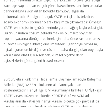
Tüm bu fırsatlarla birlikte, toplumda YAZE’nin ortaya çıkaracağı
karmaşık yapıda olan ve çok yönlü başedilmesi gereken unsurlar
barındırdığına ilişkin artan boyutta kamuoyu algısı da
bulunmaktadır. Bu algı daha çok YAZE ile ilgili etik, teknik ve
sosyo ekonomik sorunlar olarak karşımıza çıkmaktadır. Örneğin
YAZE teknolojisinin işgücü üzerinde yaratacağı iş kaybı etkisi gibi.
Bu tip unsurlara çözüm getirebilmek ve olumsuz boyutları
toplum yararına dönüştürebilmek için daha önce rastlanmamış
düzeyde işbirliğine ihtiyaç duyulmaktadır. Eğer böyle olmazsa,
dijital uçurumun bir diğer ve çözümü daha da güç olan boyutuyla
karşılaşma olasılığı yükselecek, küresel ölçekte derin
eşitsizliklerin göstergeleri hissedilecektir.
Sürdürülebilir Kalkınma Hedefleri’ne ulaşmak amacıyla Birleşmiş
Milletler (BM) YAZE’nin kullanım alanlarını yakından
irdelemektedir. Her yıl, ilgili BM kurumlarıyla birlikte ITU “İyilik için
YAZE” zirvesi düzenlemektedir. XPRIZE Vakfı ve ACM adlı
kuruluşların da katkısıyla her yıl küresel ölçekte çok paydaşlı bir
diyalog ortamı yaratılmakta, böylece YAZE teknolojilerinin