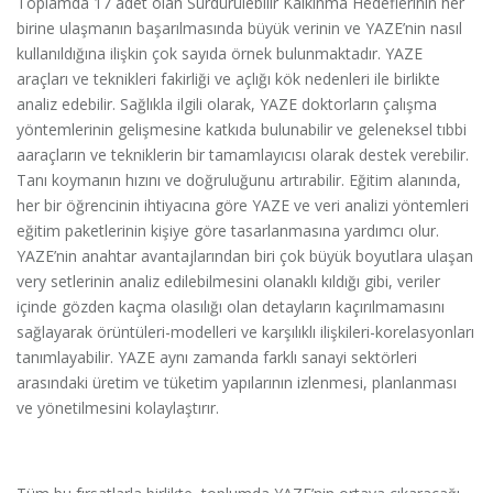
Toplamda 17 adet olan Sürdürülebilir Kalkınma Hedeflerinin her
birine ulaşmanın başarılmasında büyük verinin ve YAZE’nin nasıl
kullanıldığına ilişkin çok sayıda örnek bulunmaktadır. YAZE
araçları ve teknikleri fakirliği ve açlığı kök nedenleri ile birlikte
analiz edebilir. Sağlıkla ilgili olarak, YAZE doktorların çalışma
yöntemlerinin gelişmesine katkıda bulunabilir ve geleneksel tıbbi
aaraçların ve tekniklerin bir tamamlayıcısı olarak destek verebilir.
Tanı koymanın hızını ve doğruluğunu artırabilir. Eğitim alanında,
her bir öğrencinin ihtiyacına göre YAZE ve veri analizi yöntemleri
eğitim paketlerinin kişiye göre tasarlanmasına yardımcı olur.
YAZE’nin anahtar avantajlarından biri çok büyük boyutlara ulaşan
very setlerinin analiz edilebilmesini olanaklı kıldığı gibi, veriler
içinde gözden kaçma olasılığı olan detayların kaçırılmamasını
sağlayarak örüntüleri-modelleri ve karşılıklı ilişkileri-korelasyonları
tanımlayabilir. YAZE aynı zamanda farklı sanayi sektörleri
arasındaki üretim ve tüketim yapılarının izlenmesi, planlanması
ve yönetilmesini kolaylaştırır.