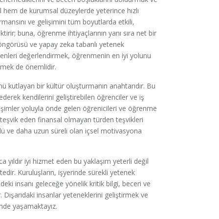
el hem de kurumsal düzeylerde yeterince hızlı
formansını ve gelişimini tüm boyutlarda etkili,
ektirir; buna, öğrenme ihtiyaçlarının yanı sıra net bir
i öngörüsü ve yapay zeka tabanlı yetenek
ekenleri değerlendirmek, öğrenmenin en iyi yolunu
nmek de önemlidir.
nü kutlayan bir kültür oluşturmanın anahtarıdır. Bu
erek kendilerini geliştirebilen öğrenciler ve iş
iletişimler yoluyla önde gelen öğrenicileri ve öğrenme
i teşvik eden finansal olmayan türden teşvikleri
lü ve daha uzun süreli olan içsel motivasyona
ca yıldır iyi hizmet eden bu yaklaşım yeterli değil
ktedir. Kuruluşların, işyerinde sürekli yetenek
deki insanı geleceğe yönelik kritik bilgi, beceri ve
 Dışarıdaki insanlar yeteneklerini geliştirmek ve
inde yaşamaktayız.