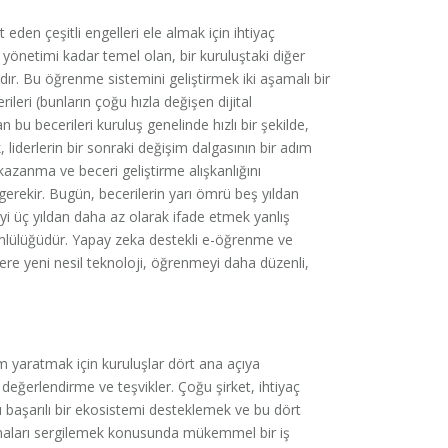
t eden çeşitli engelleri ele almak için ihtiyaç
n yönetimi kadar temel olan, bir kuruluştaki diğer
alıdır. Bu öğrenme sistemini geliştirmek iki aşamalı bir
erileri (bunların çoğu hızla değişen dijital
n bu becerileri kuruluş genelinde hızlı bir şekilde,
 liderlerin bir sonraki değişim dalgasının bir adım
kazanma ve beceri geliştirme alışkanlığını
rekir. Bugün, becerilerin yarı ömrü beş yıldan
eyi üç yıldan daha az olarak ifade etmek yanlış
mlülüğüdür. Yapay zeka destekli e-öğrenme ve
zere yeni nesil teknoloji, öğrenmeyi daha düzenli,
m yaratmak için kuruluşlar dört ana açıya
 değerlendirme ve teşvikler. Çoğu şirket, ihtiyaç
 başarılı bir ekosistemi desteklemek ve bu dört
lamaları sergilemek konusunda mükemmel bir iş