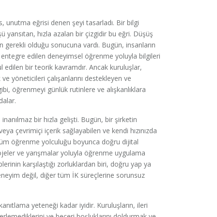
unutma eğrisi denen şeyi tasarladı. Bir bilgi
ü yansıtan, hızla azalan bir çizgidir bu eğri. Düşüş
n gerekli olduğu sonucuna vardı. Bugün, insanların
 entegre edilen deneyimsel öğrenme yoluyla bilgileri
ul edilen bir teorik kavramdır. Ancak kuruluşlar,
e yöneticileri çalışanlarını destekleyen ve
i, öğrenmeyi günlük rutinlere ve alışkanlıklara
dalar.
nanılmaz bir hızla gelişti. Bugün, bir şirketin
veya çevrimiçi içerik sağlayabilen ve kendi hızınızda
 tüm öğrenme yolculuğu boyunca doğru dijital
rojeler ve yarışmalar yoluyla öğrenme uygulama
erinin karşılaştığı zorluklardan biri, doğru yap ya
 deneyim değil, diğer tüm İK süreçlerine sorunsuz
ıtlama yeteneği kadar iyidir. Kuruluşların, ileri
erlemediklerini ve beceri boşluklarını doldurmak ve