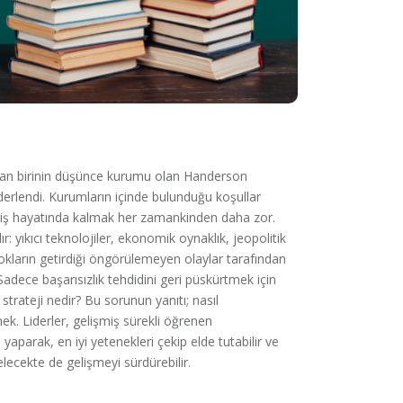
dan birinin düşünce kurumu olan Handerson
derlendi. Kurumların içinde bulunduğu koşullar
, iş hayatında kalmak her zamankinden daha zor.
: yıkıcı teknolojiler, ekonomik oynaklık, jeopolitik
i şokların getirdiği öngörülemeyen olaylar tarafından
z. Sadece başarısızlık tehdidini geri püskürtmek için
strateji nedir? Bu sorunun yanıtı; nasıl
k. Liderler, gelişmiş sürekli öğrenen
parak, en iyi yetenekleri çekip elde tutabilir ve
lecekte de gelişmeyi sürdürebilir.