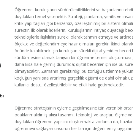
Öğrenme, kuruluşların sürdürülebilirliklerini ve başarılarını tehdi
duydukları temel yetenektir. Strateji, planlama, yenilik ve insa
kritik yapı taşları gibi benzersiz, özelleştirilmiş bir sistem olm
süreçtir. İlk olarak liderlerin, kuruluşlarının ihtiyaç duyacağı bec
teknolojilerle ilişkilidir) sürekli olarak tahmin etmeye ve ardında
ölçekte ve değerlendirmeye hazır olmaları gerekir. İkinci olarak,
önünde kalabilmek için kuruluşun sürekli dijital yeniden beceri 
sürdürmesine olanak tanıyan bir öğrenme temeli oluşturması ge
daha kısa hale gelmiş durumda; dijital beceriler için ise bu sür
j
olmayacaktır. Zamanın gerektirdiği bu zorluğu üstlenme yükü
koçluğun yanı sıra artırılmış gerçeklik eğitimi de dahil olmak ü
kullanıcı dostu, özelleştirilebilir ve etkili hale getirmektedir.
bı
Öğrenme stratejisinin eyleme geçirilmesine izin veren bir orta
odaklanmalıdır: iş akışı tasarımı, teknoloji ve araçlar, ölçme ve
duydukları öğrenme yapısını oluşturmakta zorlansa da, bazıları
öğrenmeyi sağlayan unsurun her biri için değerli en iyi uygu