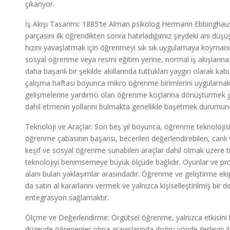
çıkarıyor.
İş Akışı Tasarımı: 1885'te Alman psikolog Hermann Ebbinghaus, 
parçasını ilk öğrendikten sonra hatırladığımız şeydeki ani düşüş
hızını yavaşlatmak için öğrenmeyi sık sık uygulamaya koymanı
sosyal öğrenme veya resmi eğitim yerine, normal iş akışlarına
daha başarılı bir şekilde akıllarında tuttukları yaygın olarak kab
çalışma haftası boyunca mikro öğrenme birimlerini uygulamak v
gelişmelerine yardımcı olan öğrenme koçlarına dönüştürmek gib
dahil etmenin yollarını bulmakta genellikle başetmek durumun
Teknoloji ve Araçlar: Son beş yıl boyunca, öğrenme teknolojisi i
öğrenme çabasının başarısı, becerileri değerlendirebilen, canlı 
keşif ve sosyal öğrenme sunabilen araçlar dahil olmak üzere
teknolojiyi benimsemeye büyük ölçüde bağlıdır. Oyunlar ve p
alanı bulan yaklaşımlar arasındadır. Öğrenme ve geliştirme ekipl
da satın al kararlarını vermek ve yalnızca kişiselleştirilmiş bir
entegrasyon sağlamaktır.
Ölçme ve Değerlendirme: Örgütsel öğrenme, yalnızca etkisini kan
düzeyde öğrenenler olma arayışlarında doğru yönde ilerleyip il