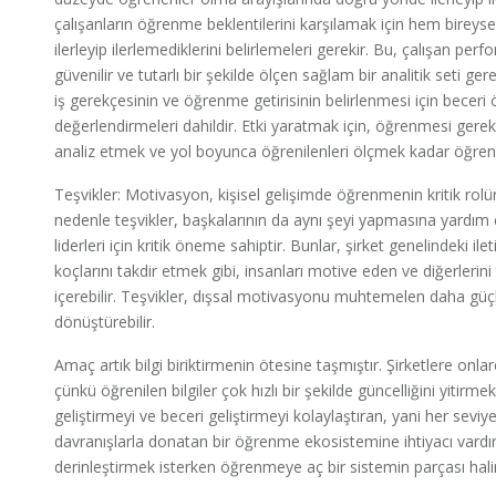
çalışanların öğrenme beklentilerini karşılamak için hem bireys
ilerleyip ilerlemediklerini belirlemeleri gerekir. Bu, çalışan per
güvenilir ve tutarlı bir şekilde ölçen sağlam bir analitik seti ger
iş gerekçesinin ve öğrenme getirisinin belirlenmesi için becer
değerlendirmeleri dahildir. Etki yaratmak için, öğrenmesi ger
analiz etmek ve yol boyunca öğrenilenleri ölçmek kadar öğre
Teşvikler: Motivasyon, kişisel gelişimde öğrenmenin kritik rolü
nedenle teşvikler, başkalarının da aynı şeyi yapmasına yardım ed
liderleri için kritik öneme sahiptir. Bunlar, şirket genelindeki 
koçlarını takdir etmek gibi, insanları motive eden ve diğerlerin
içerebilir. Teşvikler, dışsal motivasyonu muhtemelen daha güç
dönüştürebilir.
Amaç artık bilgi biriktirmenin ötesine taşmıştır. Şirketlere onlar
çünkü öğrenilen bilgiler çok hızlı bir şekilde güncelliğini yitirme
geliştirmeyi ve beceri geliştirmeyi kolaylaştıran, yani her seviye
davranışlarla donatan bir öğrenme ekosistemine ihtiyacı vardır.
derinleştirmek isterken öğrenmeye aç bir sistemin parçası hal