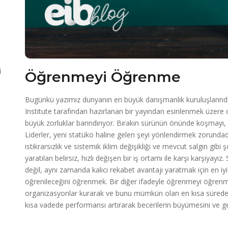
i
Öğrenmeyi Öğrenme
Bugünkü yazımız dünyanın en büyük danışmanlık kuruluşların
Institute tarafından hazırlanan bir yayından esinlenmek üzere 
büyük zorluklar barındırıyor. Bırakın sürünün önünde koşmayı
Liderler, yeni statüko haline gelen şeyi yönlendirmek zorundadır
istikrarsızlık ve sistemik iklim değişikliği ve mevcut salgın gib
yaratılan belirsiz, hızlı değişen bir iş ortamı ile karşı karşıyayı
değil, aynı zamanda kalıcı rekabet avantajı yaratmak için en iyi 
öğrenileceğini öğrenmek. Bir diğer ifadeyle öğrenmeyi öğrenme
organizasyonlar kurarak ve bunu mümkün olan en kısa sürede ya
kısa vadede performansı artırarak becerilerin büyümesini ve ge